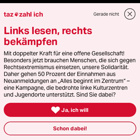
genossenschaft
taz
zahl ich
Gerade nicht

taz zahl ich
Links lesen, rechts
bekämpfen
recherchefonds ausland
Mit doppelter Kraft für eine offene Gesellschaft!
panterstiftung
Besonders jetzt brauchen Menschen, die sich gegen
Rechtsextremismus einsetzen, unsere Solidarität.
panterpreis 2026
Daher gehen 50 Prozent der Einnahmen aus
Neuanmeldungen an „Alles beginnt im Zentrum“ –
eine Kampagne, die bedrohte linke Kulturzentren
und Jugendorte unterstützt. Sind Sie dabei?
Podcast

Ja, ich will
bundestalk
Schon dabei!
fernverbindung