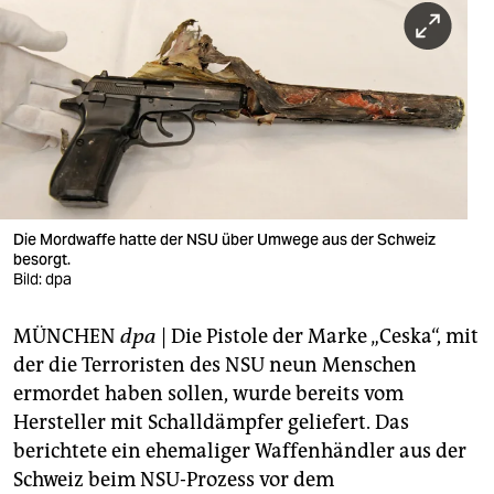
berlin
nord
wahrheit
verlag
verlag
veranstaltungen
Die Mordwaffe hatte der NSU über Umwege aus der Schweiz
besorgt.
shop
Bild: dpa
fragen & hilfe
MÜNCHEN
dpa
| Die Pistole der Marke „Ceska“, mit
der die Terroristen des NSU neun Menschen
unterstützen
ermordet haben sollen, wurde bereits vom
abo
Hersteller mit Schalldämpfer geliefert. Das
berichtete ein ehemaliger Waffenhändler aus der
genossenschaft
Schweiz beim NSU-Prozess vor dem