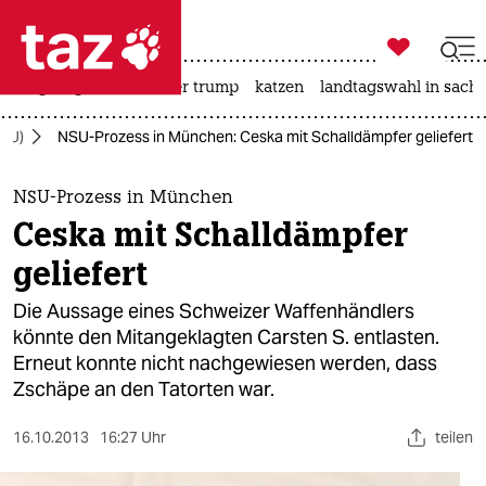

taz zahl ich
bergsteigen
usa unter trump
katzen
landtagswahl in sachs

taz zahl ich
NSU)
NSU-Prozess in München: Ceska mit Schalldämpfer geliefert
taz zahl ich
themen
NSU-Prozess in München
Ceska mit Schalldämpfer
politik
geliefert
öko
Die Aussage eines Schweizer Waffenhändlers
könnte den Mitangeklagten Carsten S. entlasten.
gesellschaft
Erneut konnte nicht nachgewiesen werden, dass
Zschäpe an den Tatorten war.
kultur
sport
16.10.2013
16:27 Uhr
teilen