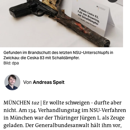
berlin
nord
wahrheit
verlag
verlag
Gefunden im Brandschutt des letzten NSU-Unterschlupfs in
Zwickau: die Ceska 83 mit Schalldämpfer.
veranstaltungen
Bild: dpa
shop
Von
Andreas Speit
fragen & hilfe
unterstützen
MÜNCHEN
taz
| Er wollte schweigen - durfte aber
abo
nicht. Am 134. Verhandlungstag im NSU-Verfahren
in München war der Thüringer Jürgen L. als Zeuge
genossenschaft
geladen. Der Generalbundesanwalt hält ihm vor,