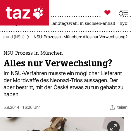

taz zahl ich
niedrigwasser
rente
landtagswahl in sachsen-anhalt
hybri

taz zahl ich
ergrund (NSU)
NSU-Prozess in München: Alles nur Verwechslung?
taz zahl ich
themen
NSU-Prozess in München
Alles nur Verwechslung?
politik
Im NSU-Verfahren musste ein möglicher Lieferant
öko
der Mordwaffe des Neonazi-Trios aussagen. Der
aber bestritt, mit der Česká etwas zu tun gehabt zu
gesellschaft
haben.
kultur
5.8.2014
16:26 Uhr
teilen
sport