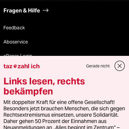
Fragen & Hilfe
Feedback
Aboservice
ePaper Login
taz
zahl ich
Gerade nicht

Downloads für Abonnierende
Links lesen, rechts
bekämpfen
© 2026 taz Verlags und Vertriebs GmbH
Alle Rechte vorbehalten. Bei rechtlichen Fragen oder für Genehmigungen
Mit doppelter Kraft für eine offene Gesellschaft!
wenden Sie sich bitte an
lizenzen@taz.de
Besonders jetzt brauchen Menschen, die sich gegen
Rechtsextremismus einsetzen, unsere Solidarität.
Daher gehen 50 Prozent der Einnahmen aus
Feedback
Redaktionsstatut
Kommune-Richtlinien
KI-
Neuanmeldungen an „Alles beginnt im Zentrum“ –