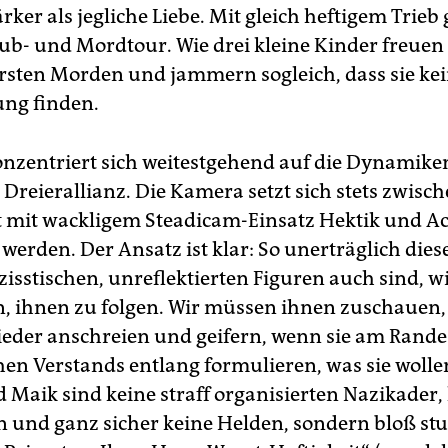
tärker als jegliche Liebe. Mit gleich heftigem Trieb
ub- und Mordtour. Wie drei kleine Kinder freuen 
rsten Morden und jammern sogleich, dass sie ke
ng finden.
onzentriert sich weitestgehend auf die Dynamike
Dreierallianz. Die Kamera setzt sich stets zwische
 mit wackligem Steadicam-Einsatz Hektik und Ac
werden. Der Ansatz ist klar: So unerträglich diese
isstischen, unreflektierten Figuren auch sind, w
 ihnen zu folgen. Wir müssen ihnen zuschauen,
ieder anschreien und geifern, wenn sie am Rande
en Verstands entlang formulieren, was sie wollen
Maik sind keine straff organisierten Nazikader,
und ganz sicher keine Helden, sondern bloß st