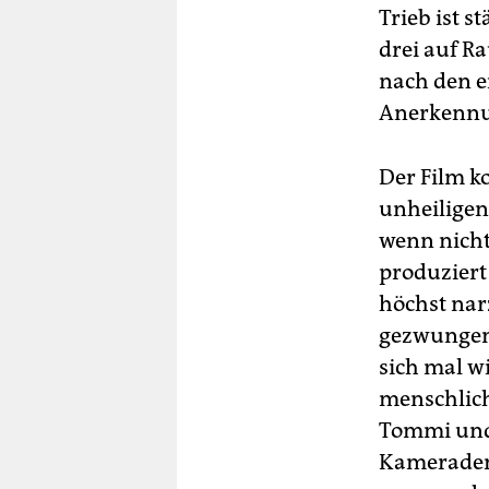
Trieb ist s
drei auf Ra
nach den e
Anerkennu
Der Film k
unheiligen 
wenn nicht
produziert 
höchst narz
gezwungen,
sich mal w
menschlich
Tommi und 
Kameraden 