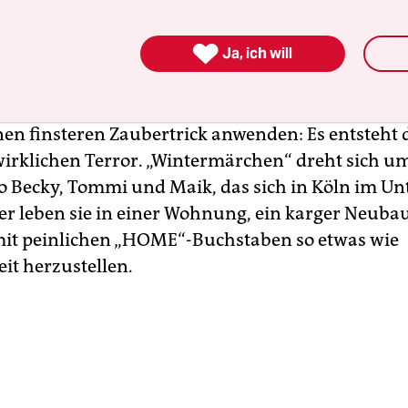
ifelhafte Ruhm wird den drei Protagonisten von

chen“ verwehrt bleiben. Denn Regisseur und Aut
Ja, ich will
chied sich eben nicht einfach, einen weiteren Fi
ere Bilder zum kulturellen Gedächtnis hinzuzuf
nen finsteren Zaubertrick anwenden: Es entsteht d
irklichen Terror. „Wintermärchen“ dreht sich u
Trio Becky, Tommi und Maik, das sich in Köln im U
ier leben sie in einer Wohnung, ein karger Neubau
mit peinlichen „HOME“-Buchstaben so etwas wie
it herzustellen.