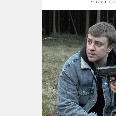
berlin
21.3.2019
13:0
nord
wahrheit
verlag
verlag
veranstaltungen
shop
fragen & hilfe
unterstützen
abo
genossenschaft