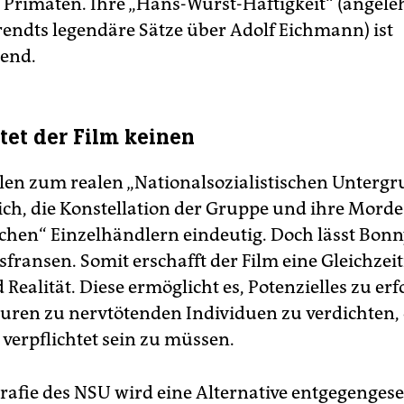
Primaten. Ihre „Hans-Wurst-Haftigkeit“ (angele
ndts legendäre Sätze über Adolf Eichmann) ist
end.
etet der Film keinen
elen zum realen „Nationalsozialistischen Unter­g
lich, die Konstellation der Grup­pe und ihre Morde
chen“ Einzelhändlern eindeutig. Doch lässt Bonn
fransen. Somit erschafft der Film eine Gleichzeit
 Realität. Diese ermöglicht es, Potenzielles zu er
guren zu nervtötenden Individuen zu verdichten,
 verpflichtet sein zu müssen.
rafie des NSU wird eine Alternative entgegengeset