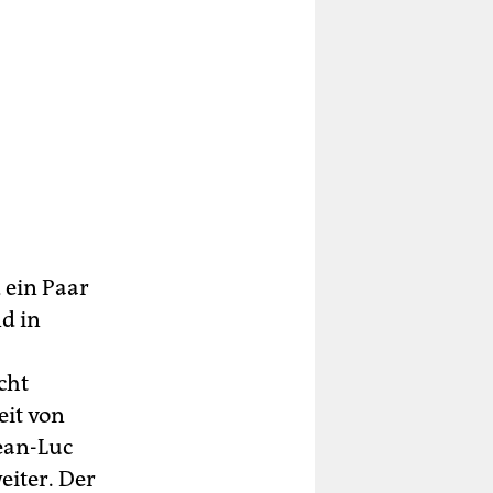
 ein Paar
d in
cht
eit von
ean-Luc
eiter. Der