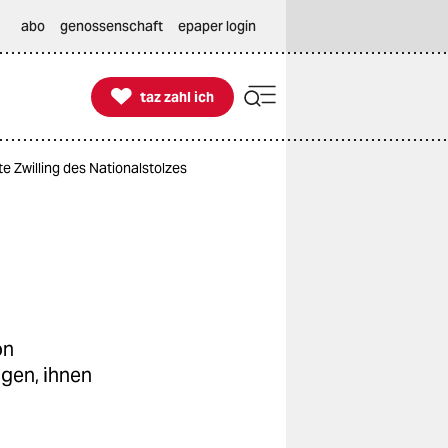
abo
genossenschaft
epaper login

taz zahl ich
taz zahl ich
e Zwilling des Nationalstolzes
on
ngen, ihnen