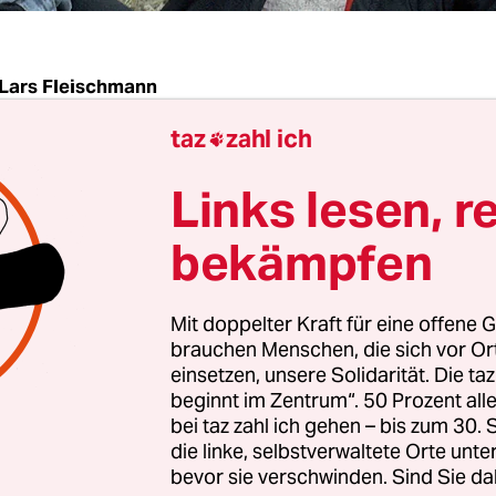
Lars Fleischmann
taz
zahl ich

ach dem ersten (bekannten) terroristischen Akt de
Links lesen, r
, Mundlos und Zschäpe, dem Bombenanschlag in
 Gaststätte, sind etliche Bücher und Dokumenta
bekämpfen
, unzählige Nachrichten- und Zeitungsbeiträge
icht worden. Es gab Untersuchungsausschüsse,
Mit doppelter Kraft für eine offene G
rfahren und Verurteilungen. Darüber hinaus wei
brauchen Menschen, die sich vor O
eiten und Verwicklungen von Staatsseite und B
einsetzen, unsere Solidarität. Die ta
beginnt im Zentrum“. 50 Prozent a
 „NSU“ ist laut, seine ikonografische Bedeutung
bei taz zahl ich gehen – bis zum 30
; die Terroristen haben es zumindest hier geschaf
die linke, selbstverwaltete Orte unte
ur in traurige Konkurrenz zu treten.
bevor sie verschwinden. Sind Sie da