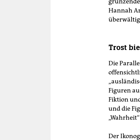
grunzende 
Hannah Are
überwältig
Trost bi
Die Parall
offensicht­
„ausländis
Figuren aus
Fiktion und
und die Fi
„Wahrheit“
Der Ikonog