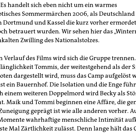
. Es handelt sich eben nicht um ein warmes
otisches Sommermärchen 2006, als Deutschland f
 Dortmund und Kassel die kurz vorher ermorde
ch betrauert wurden. Wir sehen hier das „Winte
kalten Zwilling des Nationalstolzes.
n Verlauf des Films wird sich die Gruppe trennen
länglichkeit Tommis, der weitestgehend als der 
dioten dargestellt wird, muss das Camp aufgelöst 
 ist ein Bauernhof. Die Isolation und die Enge fü
ch einem weiteren Doppelmord wird Becky als Stö
. Maik und Tommi beginnen eine Affäre, die ge
Zuneigung geprägt ist wie alle anderen vorher. 
 Momente wahrhaftige menschliche Intimität au
ste Mal Zärtlichkeit zulässt. Denn lange hält das