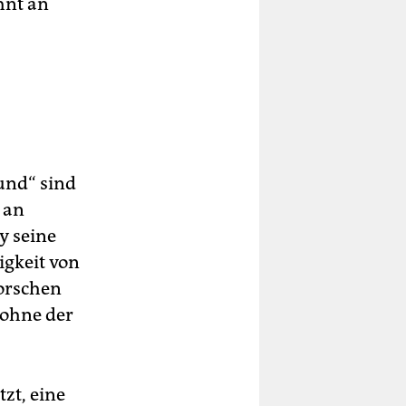
hnt an
rund“ sind
 an
y seine
igkeit von
forschen
 ohne der
zt, eine