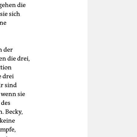
 gehen die
sie sich
ine
n der
n die drei,
tion
 drei
ir sind
 wenn sie
 des
. Becky,
 keine
umpfe,