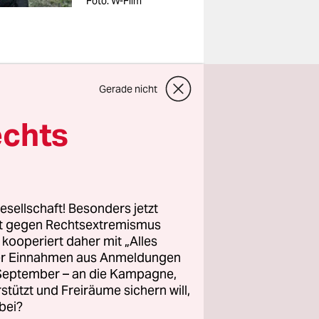
Foto: W-Film
Gerade nicht
s Trios
echts
 einer
tionen
esellschaft! Besonders jetzt
treichende
rt gegen Rechtsextremismus
ehörden.
z kooperiert daher mit „Alles
ller Einnahmen aus Anmeldungen
. September – an die Kampagne,
ft, mit der
rstützt und Freiräume sichern will,
bei?