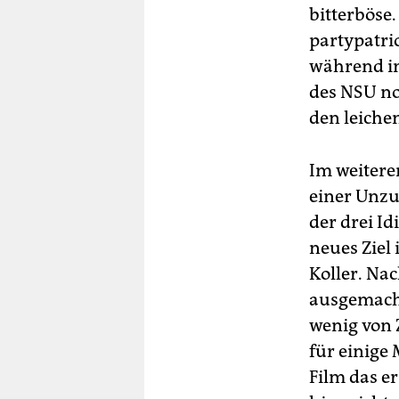
bitterböse
partypatri
während in
des NSU no
den leichen
Im weitere
einer Unzu
der drei I
neues Ziel
Koller. Na
ausgemacht
wenig von 
für einige
Film das er