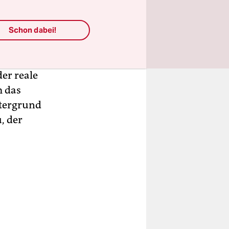
or Jan
Schon dabei!
lm und
ügen. Dafür
er reale
m das
ntergrund
, der