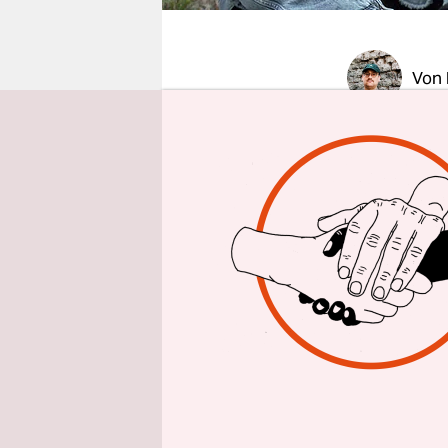
epaper login
Von
20 Jahre n
Böhnhardt
Nürnberger
erschienen
veröffentl
Gerichtsve
Ungereimth
Der Mythos
erdrückend
Nazidiktat