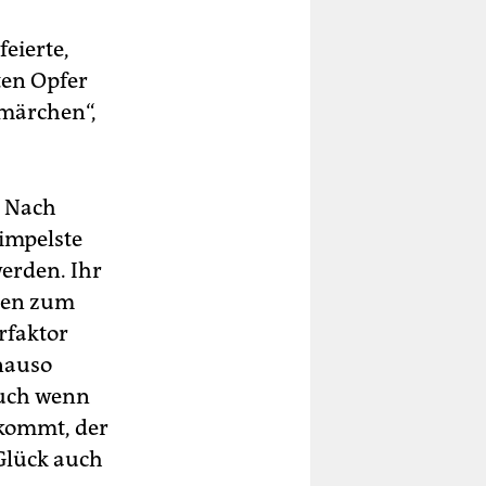
eierte,
ten Opfer
rmärchen“,
. Nach
Simpelste
werden. Ihr
hren zum
rfaktor
nauso
Auch wenn
fkommt, der
 Glück auch