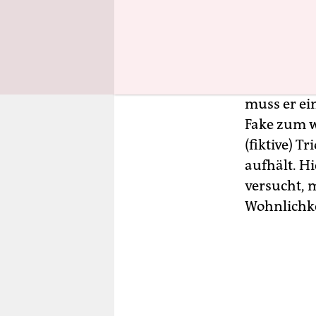
Dieser zwe
„Wintermär
Bonny ents
damit weit
muss er ei
Fake zum w
(fiktive) 
aufhält. H
versucht, 
Wohnlichke