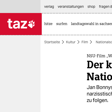
hautnavigation anspringen
hauptinhalt anspringen
footer anspringen
verlag
veranstaltungen
shop
fragen &
hitze
surfen
landtagswahl in sachse

taz zahl ich
taz zahl ich
Startseite
Kultur
Film
Nationalso
themen
politik
NSU-Film „W
Der k
öko
Natio
gesellschaft
Jan Bonnys 
kultur
narzisstisc
zu folgen.
sport