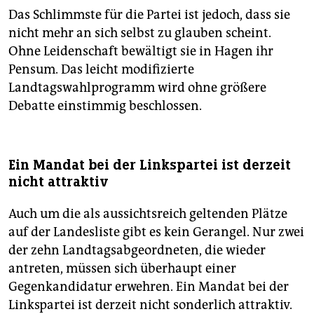
bergab. Die Mitgliederzahlen gehen zurück und laut
Das Schlimmste für die Partei ist jedoch, dass sie
Umfragen schafft es die Partei bei der kommenden
nicht mehr an sich selbst zu glauben scheint.
Wahl auch nicht in den Landtag.
Ohne Leidenschaft bewältigt sie in Hagen ihr
DIE FAKTEN
Pensum. Das leicht modifizierte
Landtagswahlprogramm wird ohne größere
Mitglieder: 7.900
Debatte einstimmig beschlossen.
Landtagsabgeordnete: 11 von 181
Landesvorsitzende: Katharina Schwabedissen,
Hubertus Zdebel
Ein Mandat bei der Linkspartei ist derzeit
nicht attraktiv
SpitzenkandidatInnen: Katharina Schwabedissen,
Wolfgang Zimmermann, Bärbel Beuermann
Auch um die als aussichtsreich geltenden Plätze
Wahlergebnis 2010: 5,6 Prozent
auf der Landesliste gibt es kein Gerangel. Nur zwei
der zehn Landtagsabgeordneten, die wieder
Aktuelle Umfragen: Zwischen 3 (Infratest dimap) und 4
antreten, müssen sich überhaupt einer
Prozent (Forsa)
Gegenkandidatur erwehren. Ein Mandat bei der
Linkspartei ist derzeit nicht sonderlich attraktiv.