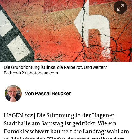
berlin
nord
wahrheit
verlag
verlag
veranstaltungen
Die Grundrichtung ist links, die Farbe rot. Und weiter?
Bild: owik2 / photocase.com
shop
fragen & hilfe
Von
Pascal Beucker
unterstützen
HAGEN
taz
| Die Stimmung in der Hagener
abo
Stadthalle am Samstag ist gedrückt. Wie ein
genossenschaft
Damoklesschwert baumelt die Landtagswahl am