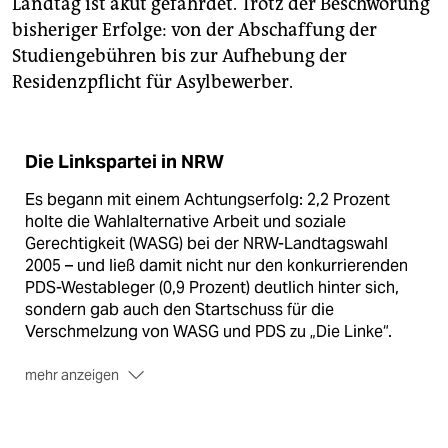
Landtag ist akut gefährdet. Trotz der Beschwörung
bisheriger Erfolge: von der Abschaffung der
Studiengebühren bis zur Aufhebung der
Residenzpflicht für Asylbewerber.
Die Linkspartei in NRW
Es begann mit einem Achtungserfolg: 2,2 Prozent
holte die Wahlalternative Arbeit und soziale
Gerechtigkeit (WASG) bei der NRW-Landtagswahl
2005 – und ließ damit nicht nur den konkurrierenden
PDS-Westableger (0,9 Prozent) deutlich hinter sich,
sondern gab auch den Startschuss für die
Verschmelzung von WASG und PDS zu „Die Linke“.
mehr anzeigen
Als 2010 die neu formierte Partei mit 5,6 Prozent
erstmalig in den Düsseldorfer Landtag einzog, galt
das als Durchbruch im Westen. Doch seitdem ging es