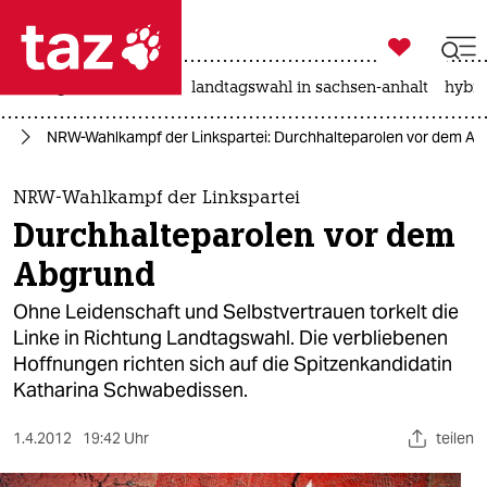

taz zahl ich
niedrigwasser
rente
landtagswahl in sachsen-anhalt
hybri

taz zahl ich
nd
NRW-Wahlkampf der Linkspartei: Durchhalteparolen vor dem Ab
taz zahl ich
themen
NRW-Wahlkampf der Linkspartei
Durchhalteparolen vor dem
politik
Abgrund
öko
Ohne Leidenschaft und Selbstvertrauen torkelt die
Linke in Richtung Landtagswahl. Die verbliebenen
gesellschaft
Hoffnungen richten sich auf die Spitzenkandidatin
Katharina Schwabedissen.
kultur
sport
1.4.2012
19:42 Uhr
teilen