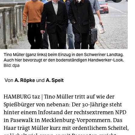
berlin
nord
wahrheit
verlag
verlag
Tino Müller (ganz links) beim Einzug in den Schweriner Landtag.
Auch hier bevorzugt er den bodenständigen Handwerker-Look.
veranstaltungen
Bild: dpa
shop
Von
A. Röpke
und
A. Speit
fragen & hilfe
HAMBURG taz | Tino Müller tritt auf wie der
unterstützen
Spießbürger von nebenan: Der 30-Jährige steht
hinter einem Infostand der rechtsextremen NPD
abo
in Pasewalk in Mecklenburg-Vorpommern. Das
genossenschaft
Haar trägt Müller kurz mit ordentlichem Scheitel,