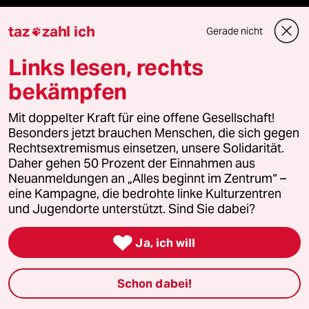
taz
zahl ich
Gerade nicht

Verlag
Links lesen, rechts
Aktuelles
bekämpfen
Hausblog
Mit doppelter Kraft für eine offene Gesellschaft!
Besonders jetzt brauchen Menschen, die sich gegen
Die Seitenwende
Rechtsextremismus einsetzen, unsere Solidarität.
Daher gehen 50 Prozent der Einnahmen aus
Neuanmeldungen an „Alles beginnt im Zentrum“ –
Stellen
eine Kampagne, die bedrohte linke Kulturzentren
und Jugendorte unterstützt. Sind Sie dabei?
Presse

Ja, ich will
Unterstützen
Schon dabei!