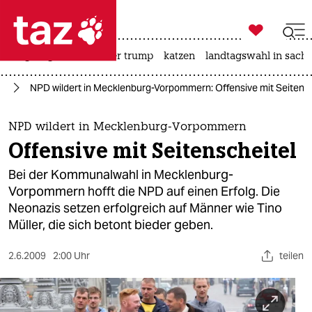

taz zahl ich
bergsteigen
usa unter trump
katzen
landtagswahl in sachs

taz zahl ich
nd
NPD wildert in Mecklenburg-Vorpommern: Offensive mit Seitensc
taz zahl ich
themen
NPD wildert in Mecklenburg-Vorpommern
Offensive mit Seitenscheitel
politik
Bei der Kommunalwahl in Mecklenburg-
öko
Vorpommern hofft die NPD auf einen Erfolg. Die
Neonazis setzen erfolgreich auf Männer wie Tino
gesellschaft
Müller, die sich betont bieder geben.
kultur
2.6.2009
2:00 Uhr
teilen
sport