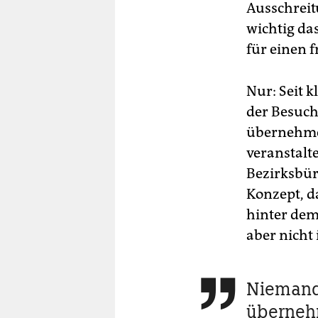
Ausschreit
wichtig da
für einen f
Nur: Seit k
der Besuch
übernehmen
veranstalte
Bezirksbürg
Konzept, d
hinter dem
aber nicht 
Niemand 

überne