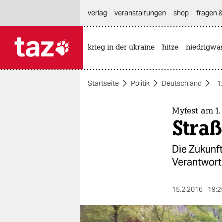
hautnavigation anspringen
hauptinhalt anspringen
footer anspringen
verlag
veranstaltungen
shop
fragen &
krieg in der ukraine
hitze
niedrigwa

taz zahl ich
taz zahl ich
Startseite
Politik
Deutschland
1
themen
politik
Myfest am 1.
Straß
öko
Die Zukunft
gesellschaft
Verantwort
kultur
15.2.2016
19:2
sport