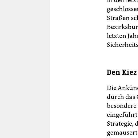
in den let
geschlosse
Straßen sch
Bezirksbür
letzten Ja
Sicherheit
Den Kiez
Die Ankünd
durch das G
besondere 
eingeführt
Strategie,
gemausert 