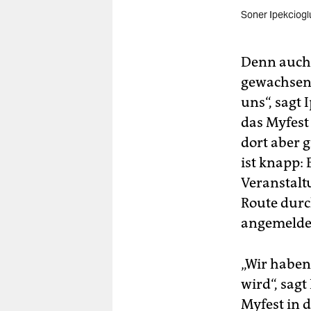
Soner Ipekciogl
Denn auch 
gewachsen:
uns“, sagt 
das Myfest
dort aber g
ist knapp:
Veranstalt
Route durch
angemeldet,
„Wir haben
wird“, sagt
Myfest in 