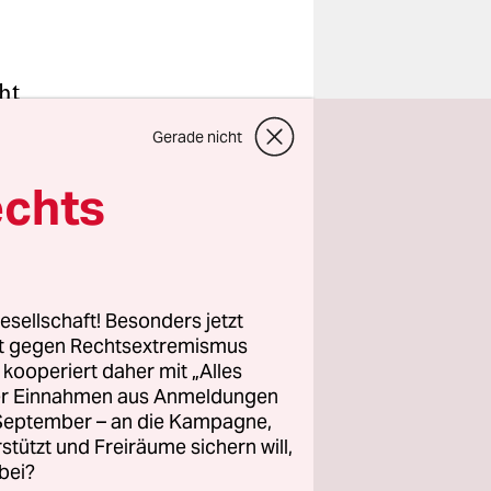
ht
n 18-Uhr-
Gerade nicht
 mangelt es
sem Jahr
echts
eit 13
s am
 45.000
 geben.
esellschaft! Besonders jetzt
rt gegen Rechtsextremismus
z kooperiert daher mit „Alles
Nicht
ller Einnahmen aus Anmeldungen
 in diesem
. September – an die Kampagne,
gnet ist,
rstützt und Freiräume sichern will,
bei?
ilt. „Alle