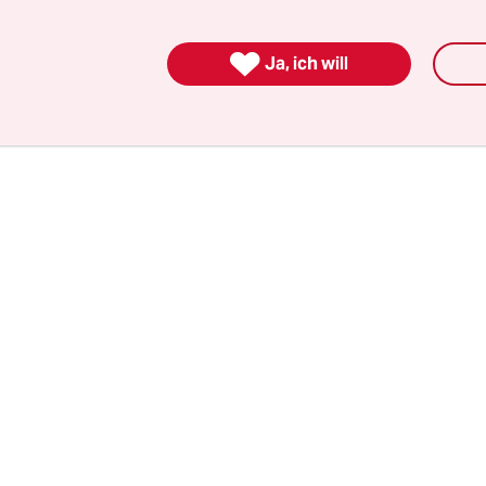
 brauchen das Myfest unbedingt, aber niemand wi
ung übernehmen“, klagt Soner Ipekcioglu vom 

Ja, ich will
 Initiative hinter dem Fest.