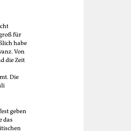
icht
groß für
eßlich habe
vanz. Von
d die Zeit
mt. Die
li
fest geben
e das
itischen