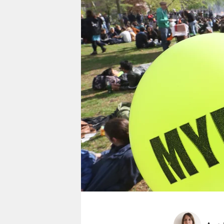
berlin
nord
wahrheit
verlag
verlag
veranstaltungen
shop
fragen & hilfe
unterstützen
abo
genossenschaft