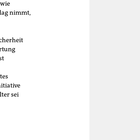
 wie
hlag nimmt,
icherheit
rtung
st
tes
tiative
ter sei