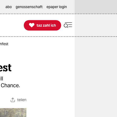
abo
genossenschaft
epaper login

taz zahl ich
taz zahl ich
enfest
est
ll
 Chance.
teilen