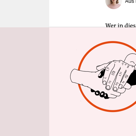
Aus 
epaper login
Wer in dies
Selbstbewu
Demonstrat
daran offe
durch gena
Jahren das
Montag – d
BesucherIn
Ein bissch
unbedingt. 
Jahr statt
sondern auc