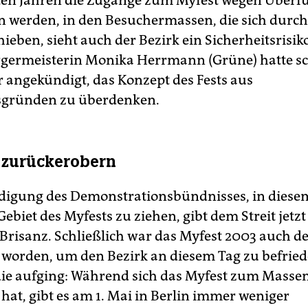
zten Jahren die Zugänge zum Myfest wegen Überf
n werden, in den Besuchermassen, die sich durch
ieben, sieht auch der Bezirk ein Sicherheitsrisiko
germeisterin Monika Herrmann (Grüne) hatte s
hr angekündigt, das Konzept des Fests aus
sgründen zu überdenken.
 zurückerobern
igung des Demonstrationsbündnisses, in diese
ebiet des Myfests zu ziehen, gibt dem Streit jetzt
Brisanz. Schließlich war das Myfest 2003 auch 
 worden, um den Bezirk an diesem Tag zu befried
 die aufging: Während sich das Myfest zum Masse
hat, gibt es am 1. Mai in Berlin immer weniger