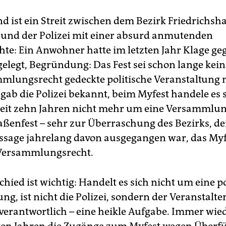
d ist ein Streit zwischen dem Bezirk Friedrichsh
und der Polizei mit einer absurd anmutenden
hte: Ein Anwohner hatte im letzten Jahr Klage ge
gelegt, Begründung: Das Fest sei schon lange kei
mlungsrecht gedeckte politische Veranstaltung 
gab die Polizei bekannt, beim Myfest handele es s
seit zehn Jahren nicht mehr um eine Versammlu
aßenfest – sehr zur Überraschung des Bezirks, d
ssage jahrelang davon ausgegangen war, das Myfe
 Versammlungsrecht.
hied ist wichtig: Handelt es sich nicht um eine po
, ist nicht die Polizei, sondern der Veranstalter
 verantwortlich – eine heikle Aufgabe. Immer wi