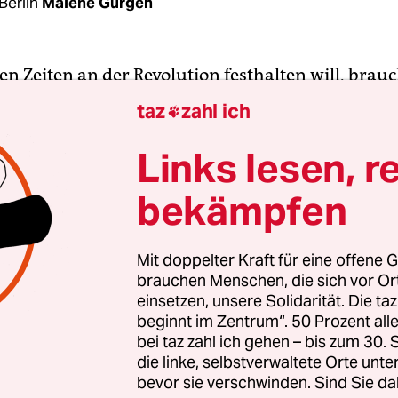
Berlin
Malene Gürgen
en Zeiten an der Revolution festhalten will, brauc
sstsein. Den OrganisatorInnen der traditionelle
taz
zahl ich

ion, die jedes Jahr am 1. Mai durch Berlin zieht,
nsichtlich nicht: Die Demonstration werde in die
Links lesen, r
u den Teil von Berlin-Kreuzberg führen, in dem s
bekämpfen
 Myfest stattfindet, verkündete das Demobündni
enn dieses Straßenfest, das im letzten Jahr rund
nen angezogen hatte, werde es dieses Jahr nicht
Mit doppelter Kraft für eine offene G
brauchen Menschen, die sich vor O
einsetzen, unsere Solidarität. Die ta
en weit aus dem Fenster gelehnt, die Revoluzzer? 
beginnt im Zentrum“. 50 Prozent a
Denn tatsächlich ist völlig unklar, ob das Myfest
bei taz zahl ich gehen – bis zum 30
finden wird – obwohl es nicht nur ein Publikumsma
die linke, selbstverwaltete Orte unte
bevor sie verschwinden. Sind Sie da
h als überaus erfolgreiche Befriedungsstrategie g