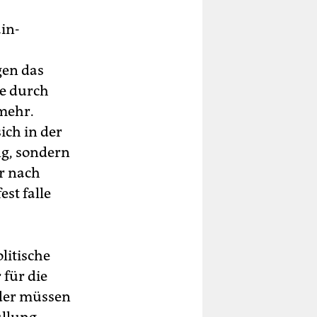
ain-
gen das
ne durch
mehr.
ich in der
ng, sondern
er nach
st falle
litische
 für die
eder müssen