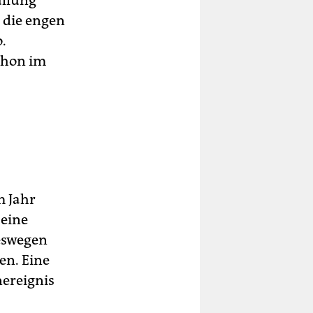
üllung
 die engen
.
chon im
m Jahr
 eine
deswegen
en. Eine
nereignis