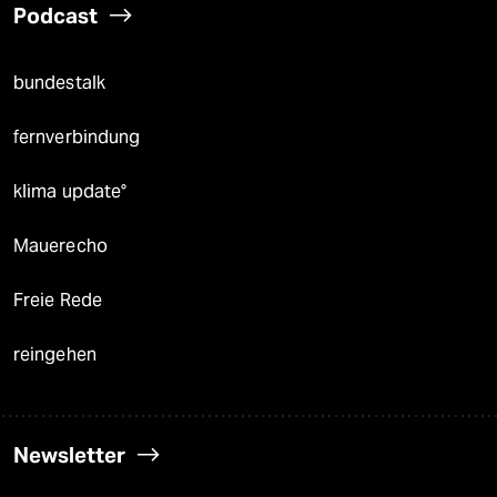
Podcast
bundestalk
fernverbindung
klima update°
Mauerecho
Freie Rede
reingehen
Newsletter