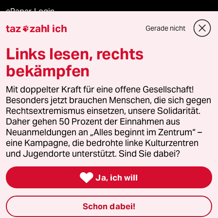
ePaper Login
taz
zahl ich
Gerade nicht

Downloads für Abonnierende
Links lesen, rechts
bekämpfen
© 2026 taz Verlags und Vertriebs GmbH
Mit doppelter Kraft für eine offene Gesellschaft!
Alle Rechte vorbehalten. Bei rechtlichen Fragen oder für Genehmigungen
wenden Sie sich bitte an
lizenzen@taz.de
Besonders jetzt brauchen Menschen, die sich gegen
Rechtsextremismus einsetzen, unsere Solidarität.
Daher gehen 50 Prozent der Einnahmen aus
Feedback
Redaktionsstatut
Kommune-Richtlinien
KI-
Neuanmeldungen an „Alles beginnt im Zentrum“ –
eine Kampagne, die bedrohte linke Kulturzentren
Leitlinie
Informant
Datenschutz
Impressum
AGB
und Jugendorte unterstützt. Sind Sie dabei?
Seitenwende
Einwilligungen widerrufen (Ads)

Ja, ich will
Schon dabei!