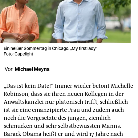
berlin
nord
wahrheit
verlag
Ein heißer Sommertag in Chicago: „My first lady“
verlag
Foto: Capelight
veranstaltungen
Von
Michael Meyns
shop
„Das ist kein Date!“ Immer wieder betont Michelle
fragen & hilfe
Robinson, dass sie ihren neuen Kollegen in der
Anwaltskanzlei nur platonisch trifft, schließlich
unterstützen
ist sie eine emanzipierte Frau und zudem auch
abo
noch die Vorgesetzte des jungen, ziemlich
schmucken und sehr selbstbewussten Manns.
genossenschaft
Barack Obama heißt er und wird 17 Jahre nach