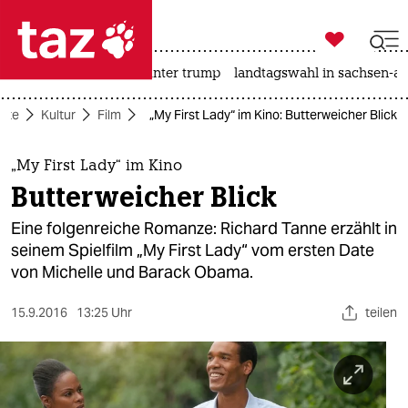

taz zahl ich
nahost-konflikt
usa unter trump
landtagswahl in sachsen-an

taz zahl ich
eite
Kultur
Film
„My First Lady“ im Kino: Butterweicher Blick
taz zahl ich
themen
„My First Lady“ im Kino
Butterweicher Blick
politik
Eine folgenreiche Romanze: Richard Tanne erzählt in
öko
seinem Spielfilm „My First Lady“ vom ersten Date
von Michelle und Barack Obama.
gesellschaft
15.9.2016
13:25 Uhr
teilen
kultur
sport