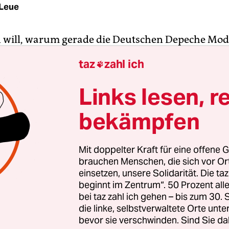
Leue
 will, warum gerade die Deutschen Depeche Mode
nzert am Sonntag im Olympiastadion im Eiltem
taz
zahl ich

ten, kann gerne Thilo Schmied fragen. „Als ich d
988 in der Seelenbinder-Halle sah, war das für mi
Links lesen, r
endes Erlebnis. Wir konnten gar nicht glauben, d
bekämpfen
h in der DDR spielen. Für uns Ostler waren das do
are Idole.“
Mit doppelter Kraft für eine offene G
 der 39-Jährige, dass in den Pophelden auch no
brauchen Menschen, die sich vor O
einsetzen, unsere Solidarität. Die ta
ern erzählt er die Geschichte von Andy Fletchers
beginnt im Zentrum“. 50 Prozent a
eudokulinarischen Snack Toast Hawaii. „Als Dep
bei taz zahl ich gehen – bis zum 30
rn im Hansa Studio eine Platte aufnahmen, hat er
die linke, selbstverwaltete Orte unte
ndig im Restaurant nebenan reingezogen. Später
bevor sie verschwinden. Sind Sie da