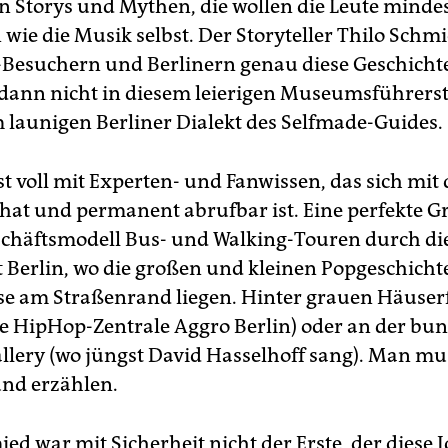
on Storys und Mythen, die wollen die Leute minde
wie die Musik selbst. Der Storyteller Thilo Schmi
-Besuchern und Berlinern genau diese Geschich
, dann nicht in diesem leierigen Museumsführers
 launigen Berliner Dialekt des Selfmade-Guides.
st voll mit Experten- und Fanwissen, das sich mit
hat und permanent abrufbar ist. Eine perfekte 
schäftsmodell Bus- und Walking-Touren durch di
 Berlin, wo die großen und kleinen Popgeschicht
e am Straßenrand liegen. Hinter grauen Häuser
ige HipHop-Zentrale Aggro Berlin) oder an der bu
allery (wo jüngst David Hasselhoff sang). Man mu
nd erzählen.
ed war mit Sicherheit nicht der Erste, der diese I