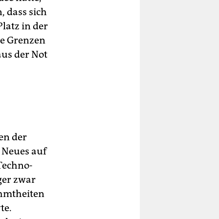
, dass sich
latz in der
ie Grenzen
aus der Not
ten der
 Neues auf
 Techno-
ger zwar
ühmtheiten
te.