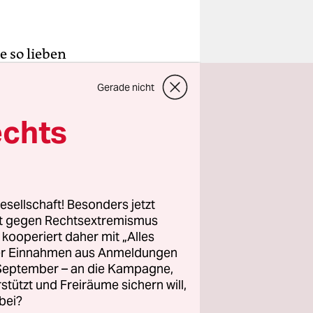
 so lieben
po
Gerade nicht
ie Band mit
ch ein
echts
ass die
ch
esellschaft! Besonders jetzt
rmale Typen
rt gegen Rechtsextremismus
z kooperiert daher mit „Alles
 Verzückung
ller Einnahmen aus Anmeldungen
eche Mode
. September – an die Kampagne,
 sich die
rstützt und Freiräume sichern will,
 nannte er
bei?