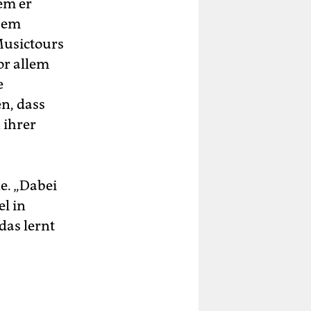
em er
esem
Musictours
or allem
e
n, dass
 ihrer
e. „Dabei
el in
das lernt