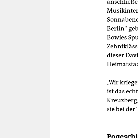
anschließe
Musikinter
Sonnabendn
Berlin“ ge
Bowies Spu
Zehntkläss
dieser Davi
Heimatstad
„Wir kriege
ist das ech
Kreuzberg,
sie bei der
Pogeschi