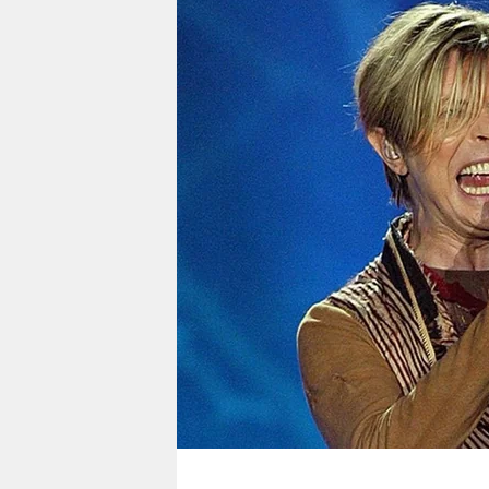
berlin
nord
wahrheit
verlag
verlag
veranstaltungen
shop
fragen & hilfe
unterstützen
abo
genossenschaft