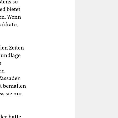
stens so
ed bietet
ten. Wenn
takkato,
 den Zeiten
Grundlage
e
en
fassaden
nt bemalten
ss sie nur
dee hatte,