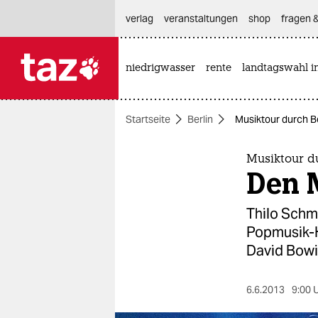
hautnavigation anspringen
hauptinhalt anspringen
footer anspringen
verlag
veranstaltungen
shop
fragen &
niedrigwasser
rente
landtagswahl i

taz zahl ich
taz zahl ich
Startseite
Berlin
Musiktour durch B
themen
politik
Musiktour d
Den 
öko
Thilo Schmi
gesellschaft
Popmusik-Ha
David Bowi
kultur
sport
6.6.2013
9:00 