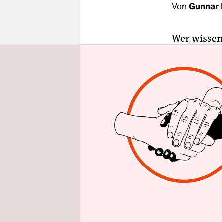
epaper login
Von
Gunnar 
Wer wissen
und das Ko
ausverkauf
dreizehn 1
einschneid
tatsächlic
unerreichb
Heute weiß
stecken. G
für den ps
in den 80e
Dinger stä