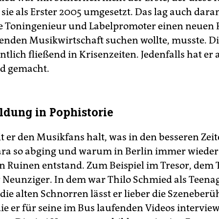
 sie als Erster 2005 umgesetzt. Das lag auch daran
ge Toningenieur und Labelpromoter einen neuen P
nden Musikwirtschaft suchen wollte, musste. D
tlich fließend in Krisenzeiten. Jedenfalls hat er 
d gemacht.
ldung in Pophistorie
lt er den Musikfans halt, was in den besseren Zei
a so abging und warum in Berlin immer wieder
en Ruinen entstand. Zum Beispiel im Tresor, dem
 Neunziger. In dem war Thilo Schmied als Teena
 die alten Schnorren lässt er lieber die Szeneber
ie er für seine im Bus laufenden Videos interview