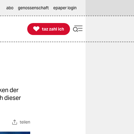
abo
genossenschaft
epaper login

taz zahl ich
taz zahl ich
ken der
h dieser
teilen