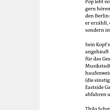
Pop lebt v
gern hören 
den Berlin
er erzählt
sondern im
Sein Kopf i
angehäuft 
für das Ge
Musikstadt
haufenweis
(die einst
Eastside G
abfahren u
Thilo Schmi