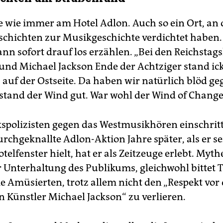
ie wie immer am Hotel Adlon. Auch so ein Ort, an
chichten zur Musikgeschichte verdichtet haben.
nn sofort drauf los erzählen. „Bei den Reichstag
und Michael Jackson Ende der Achtziger stand ick
 auf der Ostseite. Da haben wir natürlich blöd ge
tand der Wind gut. War wohl der Wind of Change
lkspolizisten gegen das Westmusikhören einschrit
urchgeknallte Adlon-Aktion Jahre später, als er s
elfenster hielt, hat er als Zeitzeuge erlebt. Myth
r Unterhaltung des Publikums, gleichwohl bittet T
e Amüsierten, trotz allem nicht den „Respekt vo
n Künstler Michael Jackson“ zu verlieren.