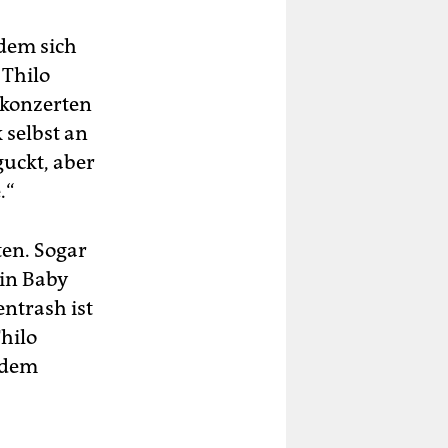
 dem sich
 Thilo
skonzerten
 selbst an
guckt, aber
.“
ten. Sogar
ein Baby
entrash ist
hilo
r dem