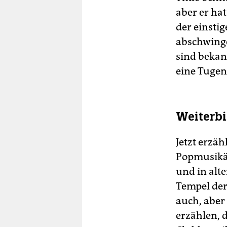
aber er hat
der einsti
abschwinge
sind bekann
eine Tugen
Weiterbi
Jetzt erzäh
Popmusikär
und in alt
Tempel der
auch, aber
erzählen, d