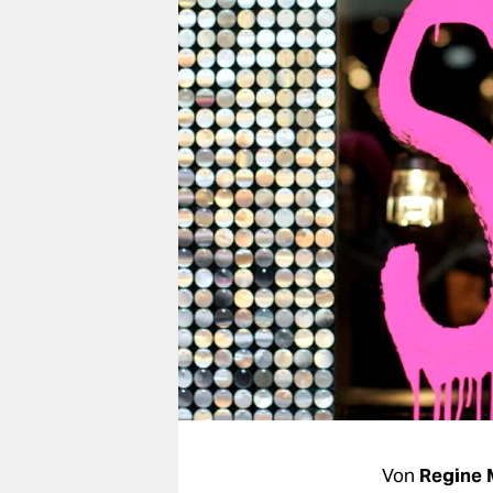
berlin
nord
wahrheit
verlag
verlag
veranstaltungen
shop
fragen & hilfe
unterstützen
abo
genossenschaft
Von
Regine 