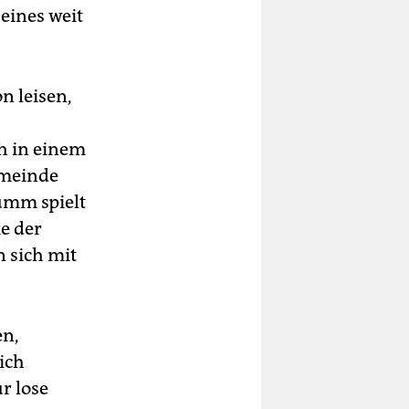
eines weit
n leisen,
h in einem
emeinde
tumm spielt
ke der
 sich mit
en,
ich
r lose