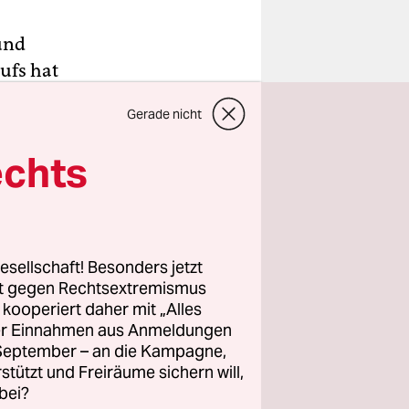
und
ufs hat
ngsten
Gerade nicht
den
einer
echts
ert.
echnet in
spiel-
esellschaft! Besonders jetzt
 neu
rt gegen Rechtsextremismus
z kooperiert daher mit „Alles
ewissen
ller Einnahmen aus Anmeldungen
. September – an die Kampagne,
rstützt und Freiräume sichern will,
bei?