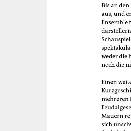
Bis an den 
aus, und e
Ensemble t
darsteller
Schauspiel
spektakulä
weder die 
noch die n
Einen weit
Kurzgeschi
mehreren E
Feudalgesel
Mauern ret
sich unsch