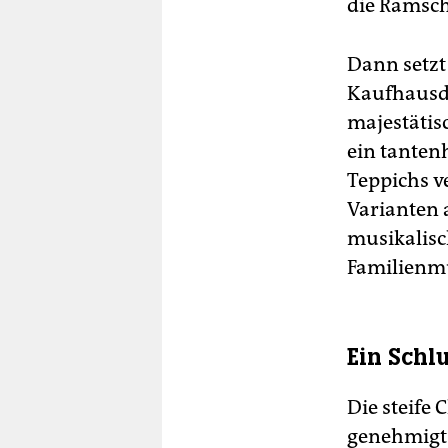
die Ramscha
Dann setzt
Kaufhausdi
majestätis
ein tantenh
Teppichs v
Varianten a
musikalisc
Familienm
Ein Schl
Die steife
genehmigt 