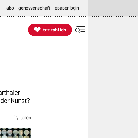
abo
genossenschaft
epaper login

taz zahl ich
taz zahl ich
arthaler
 der Kunst?
teilen