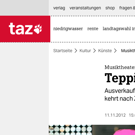
hautnavigation anspringen
hauptinhalt anspringen
footer anspringen
verlag
veranstaltungen
shop
fragen &
niedrigwasser
rente
landtagswahl i

taz zahl ich
taz zahl ich
Startseite
Kultur
Künste
Musikth
themen
politik
Musiktheater
Teppi
öko
Ausverkauf 
gesellschaft
kehrt nach 
kultur
11.11.2012
15:
sport