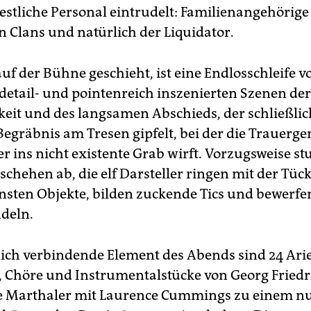
estliche Personal eintrudelt: Familienangehörige 
n Clans und natürlich der Liquidator.
f der Bühne geschieht, ist eine Endlosschleife vo
detail- und pointenreich inszenierten Szenen der
keit und des langsamen Abschieds, der schließlic
Begräbnis am Tresen gipfelt, bei der die Trauerg
r ins nicht existente Grab wirft. Vorzugsweise s
schehen ab, die elf Darsteller ringen mit der Tüc
nsten Objekte, bilden zuckende Tics und bewerfen
deln.
lich verbindende Element des Abends sind 24 Ari
 Chöre und Instrumentalstücke von Georg Friedr
e Marthaler mit Laurence Cummings zu einem nu