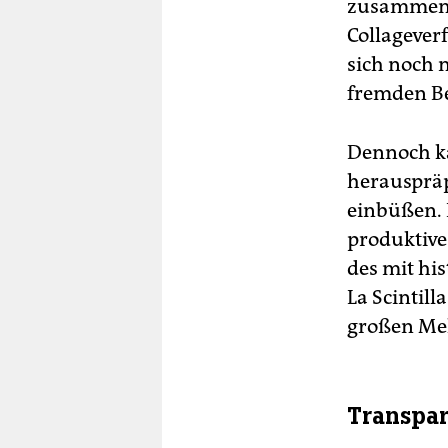
zusammenhä
Collageverf
sich noch 
fremden B
Dennoch k
herauspräp
einbüßen. 
produktiv
des mit hi
La Scintil
großen Mel
Transpar