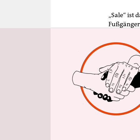
epaper login
„Sale“ ist
Fußgängerz
Christoph 
Musiktheat
Warenchara
Kaufhaus-Dy
Dass Marth
Zürich insz
Intendant 
ausrichten
Delikatesse