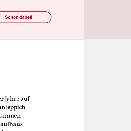
Schon dabei!
r Jahre auf
nnteppich,
 stummen
 Kaufhaus