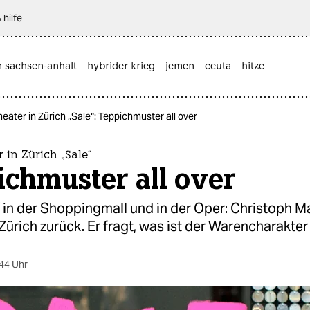
 hilfe
n sachsen-anhalt
hybrider krieg
jemen
ceuta
hitze
eater in Zürich „Sale“: Teppichmuster all over
 in Zürich „Sale“
chmuster all over
in der Shoppingmall und in der Oper: Christoph M
Zürich zurück. Er fragt, was ist der Warencharakter
44 Uhr