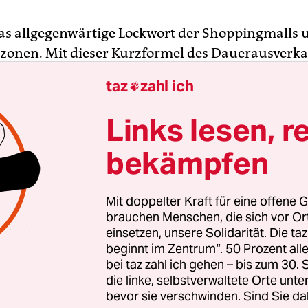
 das allgegenwärtige Lockwort der Shoppingmalls 
onen. Mit dieser Kurzformel des Dauerausverka
Marthaler am Zürcher Opernhaus nun seinen jü
taz
zahl ich

erabend übertitelt, in dem er hintersinnig über 
kter der Kunst nachdenkt und den Niedergang 
Links lesen, r
nastie in Bildern von erlesener Tristesse schild
bekämpfen
aler diesen grandiosen Untergangsabend ausger
eniert – wo er vor nun bald zehn Jahren als Schau
Mit doppelter Kraft für eine offene G
entnervt das Handtuch warf – und damit am sich
brauchen Menschen, die sich vor O
einsetzen, unsere Solidarität. Die ta
den Opernhaus debütiert, entbehrt nicht einer g
beginnt im Zentrum“. 50 Prozent a
.
bei taz zahl ich gehen – bis zum 30
die linke, selbstverwaltete Orte unte
bevor sie verschwinden. Sind Sie da