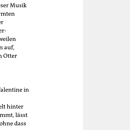
ieser Musik
ormten
er
er-
weilen
n auf,
n Otter
alentine in
lt hinter
mmt, lässt
 ohne dass