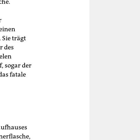
che.
r
 einen
Sie trägt
r des
elen
f, sogar der
as fatale
Kaufhauses
nerflasche,