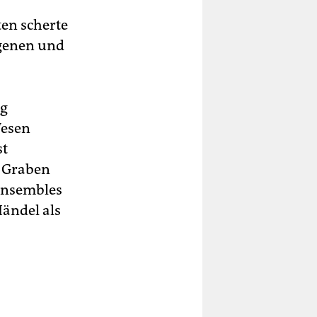
ten scherte
igenen und
ng
Wesen
st
 Graben
 Ensembles
Händel als