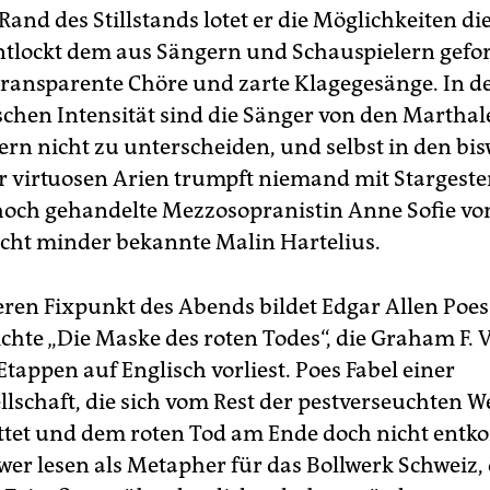
Rand des Stillstands lotet er die Möglichkeiten d
ntlockt dem aus Sängern und Schauspielern gef
ransparente Chöre und zarte Klagegesänge. In d
ischen Intensität sind die Sänger von den Marthal
ern nicht zu unterscheiden, und selbst in den bis
r virtuosen Arien trumpft niemand mit Stargeste
hoch gehandelte Mezzosopranistin Anne Sofie vo
icht minder bekannte Malin Hartelius.
eren Fixpunkt des Abends bildet Edgar Allen Poes
chte „Die Maske des roten Todes“, die Graham F. V
tappen auf Englisch vorliest. Poes Fabel einer
lschaft, die sich vom Rest der pestverseuchten We
tet und dem roten Tod am Ende doch nicht entko
wer lesen als Metapher für das Bollwerk Schweiz,