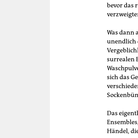
bevor das r
verzweigte
Was dann au
unendlich 
Vergeblich
surrealen 
Waschpulve
sich das Ge
verschiede
Sockenbün
Das eigent
Ensembles,
Händel, di