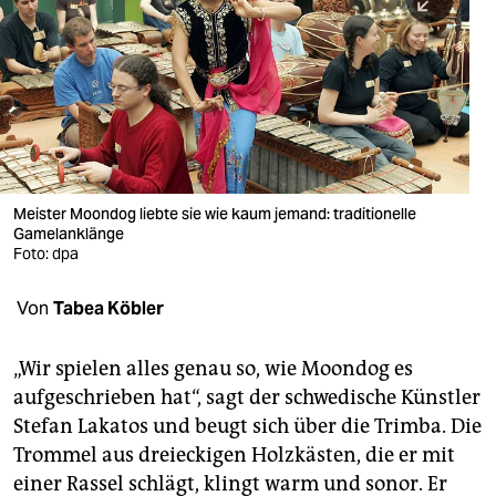
berlin
nord
wahrheit
verlag
verlag
Meister Moondog liebte sie wie kaum jemand: traditionelle
Gamelanklänge
veranstaltungen
Foto: dpa
shop
Von
Tabea Köbler
fragen & hilfe
unterstützen
„Wir spielen alles genau so, wie Moondog es
aufgeschrieben hat“, sagt der schwedische Künstler
abo
Stefan Lakatos und beugt sich über die Trimba. Die
Trommel aus dreieckigen Holzkästen, die er mit
genossenschaft
einer Rassel schlägt, klingt warm und sonor. Er