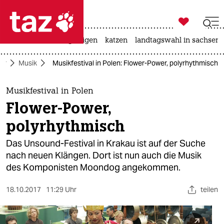

taz zahl ich
ceuta
hitze
bergsteigen
katzen
landtagswahl in sachsen-

taz zahl ich
tur
Musik
Musikfestival in Polen: Flower-Power, polyrhythmisch
taz zahl ich
themen
Musikfestival in Polen
Flower-Power,
politik
polyrhythmisch
öko
Das Unsound-Festival in Krakau ist auf der Suche
nach neuen Klängen. Dort ist nun auch die Musik
gesellschaft
des Komponisten Moondog angekommen.
kultur
18.10.2017
11:29 Uhr
teilen
sport