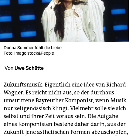
berlin
nord
wahrheit
verlag
Donna Summer fühlt die Liebe
Foto: Imago stock&People
verlag
veranstaltungen
Von
Uwe Schütte
shop
Zukunftsmusik. Eigentlich eine Idee von Richard
fragen & hilfe
Wagner. Es reicht nicht aus, so der durchaus
umstrittene Bayreuther Komponist, wenn Musik
unterstützen
nur zeitgenössisch klingt. Vielmehr solle sie sich
abo
selbst und ihrer Zeit voraus sein. Die Aufgabe
eines Komponisten bestehe daher darin, aus der
genossenschaft
Zukunft jene ästhetischen Formen abzuschöpfen,