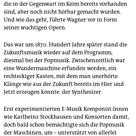
epaper login
die in der Gegenwart im Keim bereits vorhanden
sind, aber noch nicht hörbar gemacht wurden.
Und wie das geht, führte Wagner vor in Form
seiner wuchtigen Opern.
Das war um 1870. Hundert Jahre später stand die
Zukunftsmusik wieder auf dem Programm,
diesmal bei der Popmusik. Zwischenzeitlich war
eine Wundermaschine erfunden worden, ein
rechteckiger Kasten, mit dem man unerhörte
Klänge wie aus der Zukunft bereits im Hier und
Jetzt erzeugen konnte: der Synthesizer.
Erst experimentierten E-Musik Kom­po­nis­t:In­nen
wie Karlheinz Stockhausen und Konsorten damit,
doch bald schon bemächtigte sich die Popmusik
der Maschinen, um – unterstützt von allerlei