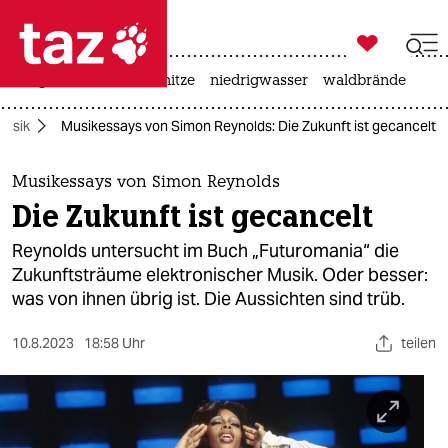

taz zahl ich
krieg in der ukraine
hitze
niedrigwasser
waldbrände

taz zahl ich
Musik
Musikessays von Simon Reynolds: Die Zukunft ist gecancelt
taz zahl ich
themen
Musikessays von Simon Reynolds
Die Zukunft ist gecancelt
politik
Reynolds untersucht im Buch „Futuromania“ die
öko
Zukunftsträume elektronischer Musik. Oder besser:
was von ihnen übrig ist. Die Aussichten sind trüb.
gesellschaft
10.8.2023
18:58 Uhr
teilen
kultur
sport