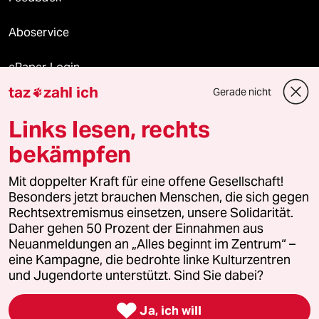
Aboservice
ePaper Login
taz
zahl ich
Gerade nicht

Downloads für Abonnierende
Links lesen, rechts
bekämpfen
© 2026 taz Verlags und Vertriebs GmbH
Mit doppelter Kraft für eine offene Gesellschaft!
Alle Rechte vorbehalten. Bei rechtlichen Fragen oder für Genehmigungen
wenden Sie sich bitte an
lizenzen@taz.de
Besonders jetzt brauchen Menschen, die sich gegen
Rechtsextremismus einsetzen, unsere Solidarität.
Daher gehen 50 Prozent der Einnahmen aus
Feedback
Redaktionsstatut
Kommune-Richtlinien
KI-
Neuanmeldungen an „Alles beginnt im Zentrum“ –
eine Kampagne, die bedrohte linke Kulturzentren
Leitlinie
Informant
Datenschutz
Impressum
AGB
und Jugendorte unterstützt. Sind Sie dabei?
Seitenwende
Einwilligungen widerrufen (Ads)

Ja, ich will