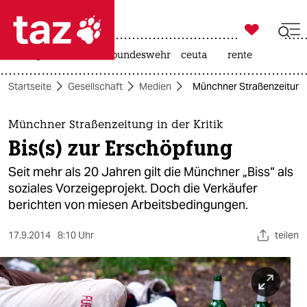

taz zahl ich
niedrigwasser
afd
bundeswehr
ceuta
rente

taz zahl ich
Startseite
Gesellschaft
Medien
Münchner Straßenzeitung in
taz zahl ich
themen
Münchner Straßenzeitung in der Kritik
Bis(s) zur Erschöpfung
politik
Seit mehr als 20 Jahren gilt die Münchner „Biss“ als
öko
soziales Vorzeigeprojekt. Doch die Verkäufer
berichten von miesen Arbeitsbedingungen.
gesellschaft
17.9.2014
8:10 Uhr
teilen
kultur
sport