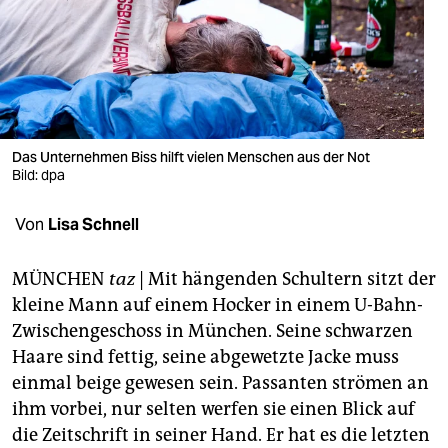
berlin
nord
wahrheit
verlag
Das Unternehmen Biss hilft vielen Menschen aus der Not
verlag
Bild: dpa
veranstaltungen
Von
Lisa Schnell
shop
MÜNCHEN
taz
| Mit hängenden Schultern sitzt der
fragen & hilfe
kleine Mann auf einem Hocker in einem U-Bahn-
Zwischengeschoss in München. Seine schwarzen
unterstützen
Haare sind fettig, seine abgewetzte Jacke muss
abo
einmal beige gewesen sein. Passanten strömen an
ihm vorbei, nur selten werfen sie einen Blick auf
genossenschaft
die Zeitschrift in seiner Hand. Er hat es die letzten