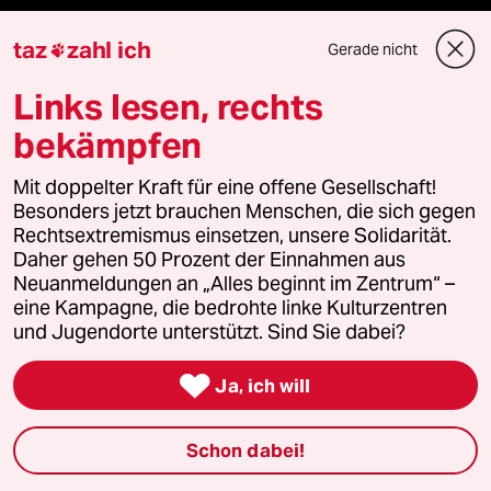
taz
zahl ich
Gerade nicht

Verlag
Links lesen, rechts
Aktuelles
bekämpfen
Hausblog
Mit doppelter Kraft für eine offene Gesellschaft!
Besonders jetzt brauchen Menschen, die sich gegen
Die Seitenwende
Rechtsextremismus einsetzen, unsere Solidarität.
Daher gehen 50 Prozent der Einnahmen aus
Neuanmeldungen an „Alles beginnt im Zentrum“ –
Stellen
eine Kampagne, die bedrohte linke Kulturzentren
und Jugendorte unterstützt. Sind Sie dabei?
Presse

Ja, ich will
Unterstützen
Schon dabei!