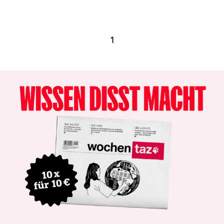
epaper login
1