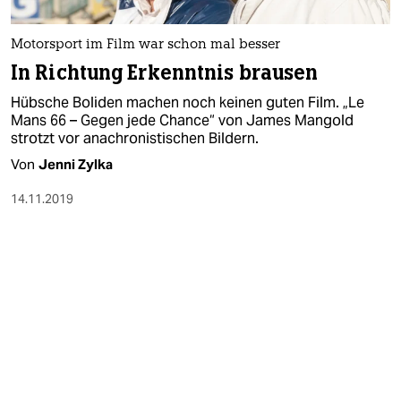
berlin
nord
Motorsport im Film war schon mal besser
In Richtung Erkenntnis brausen
wahrheit
Hübsche Boliden machen noch keinen guten Film. „Le
verlag
Mans 66 – Gegen jede Chance“ von James Mangold
strotzt vor anachronistischen Bildern.
verlag
Von
Jenni Zylka
veranstaltungen
14.11.2019
shop
fragen & hilfe
unterstützen
abo
genossenschaft