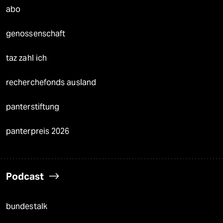
abo
genossenschaft
taz zahl ich
recherchefonds ausland
panterstiftung
panterpreis 2026
Podcast
bundestalk