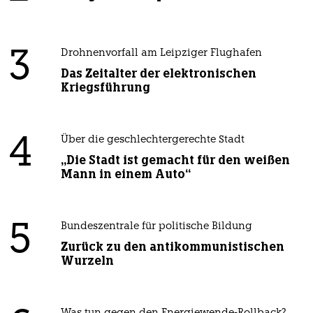
meistkommentiert
1
Krise der Demokratie
AfD-Wählen als Triebabfuhr
2
Streit um Rente mit 63
Passgenauer Populismus
3
Drohnenvorfall am Leipziger Flughafen
Das Zeitalter der elektronischen
Kriegsführung
4
Über die geschlechtergerechte Stadt
„Die Stadt ist gemacht für den weißen