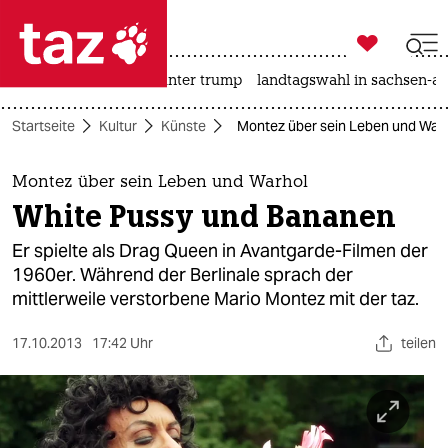

taz zahl ich
nahost-konflikt
usa unter trump
landtagswahl in sachsen-an

taz zahl ich
Startseite
Kultur
Künste
Montez über sein Leben und War
taz zahl ich
themen
Montez über sein Leben und Warhol
White Pussy und Bananen
politik
Er spielte als Drag Queen in Avantgarde-Filmen der
öko
1960er. Während der Berlinale sprach der
mittlerweile verstorbene Mario Montez mit der taz.
gesellschaft
17.10.2013
17:42 Uhr
teilen
kultur
sport