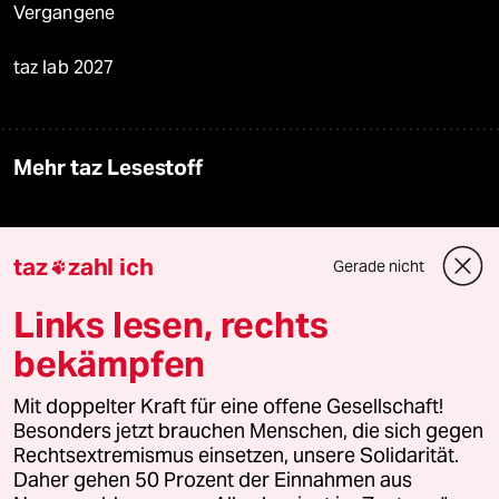
Veranstaltungen
Demnächst
Vor Ort
Live im Stream
Vergangene
taz
zahl ich
Gerade nicht

taz lab 2027
Links lesen, rechts
bekämpfen
Mehr taz Lesestoff
Mit doppelter Kraft für eine offene Gesellschaft!
Besonders jetzt brauchen Menschen, die sich gegen
Rechtsextremismus einsetzen, unsere Solidarität.
taz Blogs
Daher gehen 50 Prozent der Einnahmen aus