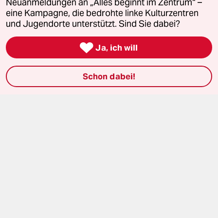
Neuanmeldungen an „Alles beginnt im Zentrum“ –
eine Kampagne, die bedrohte linke Kulturzentren
taz FUTURZWEI
und Jugendorte unterstützt. Sind Sie dabei?
Le Monde diplomatique

Ja, ich will
taz Archiv
Schon dabei!
Mehr taz Angebote
Reisen
Kantine
Shop
Anzeigen