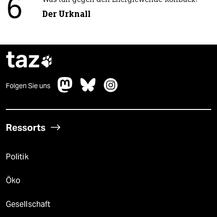
Mann in einem Auto“
5
Bundeszentrale für politische Bildung
Zurück zu den antikommunistischen
Wurzeln
6
Was tun gegen den Energiewende-Rollback?
Der Urknall
taz

Folgen Sie uns