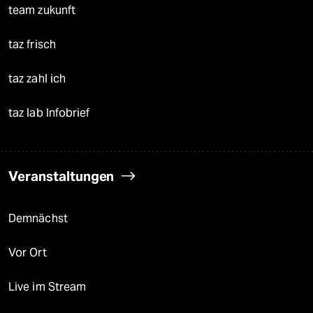
Freie Rede
reingehen
Newsletter
team zukunft
taz frisch
taz zahl ich
taz lab Infobrief