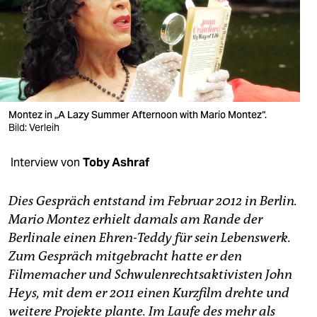
berlin
nord
wahrheit
verlag
Montez in „A Lazy Summer Afternoon with Mario Montez“.
verlag
Bild: Verleih
veranstaltungen
Interview von
Toby Ashraf
shop
Dies Gespräch entstand im Februar 2012 in Berlin.
fragen & hilfe
Mario Montez erhielt damals am Rande der
unterstützen
Berlinale einen Ehren-Teddy für sein Lebenswerk.
Zum Gespräch mitgebracht hatte er den
abo
Filmemacher und Schwulenrechtsaktivisten John
Heys, mit dem er 2011 einen Kurzfilm drehte und
genossenschaft
weitere Projekte plante. Im Laufe des mehr als