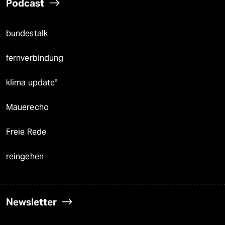
recherchefonds ausland
panterstiftung
panterpreis 2026
Podcast
bundestalk
fernverbindung
klima update°
Mauerecho