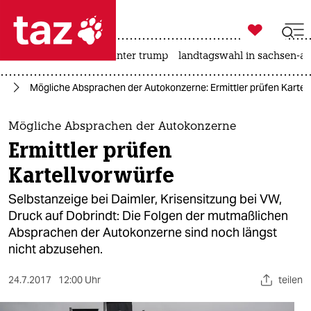

taz zahl ich
nahost-konflikt
usa unter trump
landtagswahl in sachsen-an

taz zahl ich
ie
Mögliche Absprachen der Autokonzerne: Ermittler prüfen Kartel
taz zahl ich
themen
Mögliche Absprachen der Autokonzerne
Ermittler prüfen
politik
Kartellvorwürfe
öko
Selbstanzeige bei Daimler, Krisensitzung bei VW,
Druck auf Dobrindt: Die Folgen der mutmaßlichen
gesellschaft
Absprachen der Autokonzerne sind noch längst
nicht abzusehen.
kultur
sport
24.7.2017
12:00 Uhr
teilen