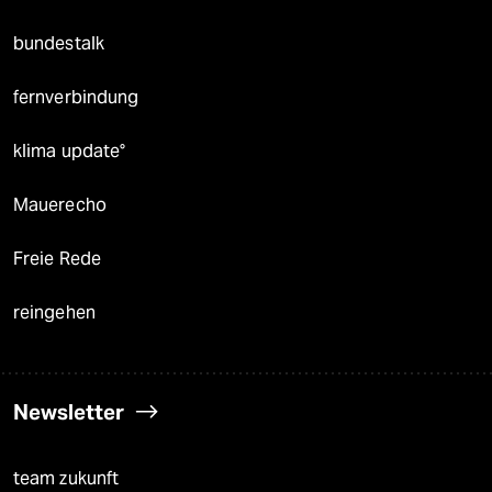
bundestalk
fernverbindung
klima update°
Mauerecho
Freie Rede
reingehen
Newsletter
team zukunft