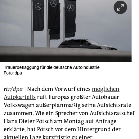
berlin
nord
wahrheit
verlag
verlag
veranstaltungen
Trauerbeflaggung für die deutsche Autoindustrie
Foto: dpa
shop
rtr/dpa
| Nach dem Vorwurf eines
möglichen
fragen & hilfe
Autokartells
ruft Europas größter Autobauer
unterstützen
Volkswagen außerplanmäßig seine Aufsichtsräte
zusammen. Wie ein Sprecher von Aufsichtsratschef
abo
Hans Dieter Pötsch am Montag auf Anfrage
genossenschaft
erklärte, hat Pötsch vor dem Hintergrund der
aktuellen Lage kurzfristig zu einer