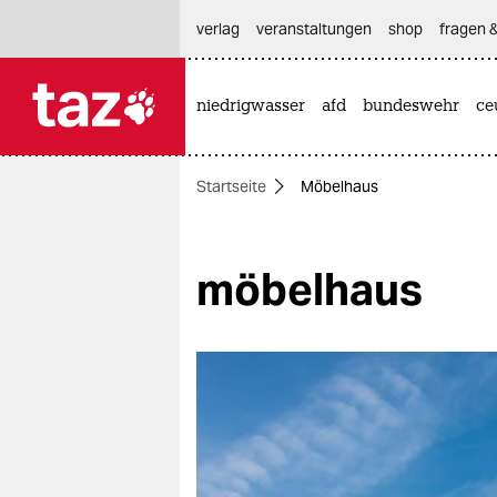
hautnavigation anspringen
hauptinhalt anspringen
footer anspringen
verlag
veranstaltungen
shop
fragen &
niedrigwasser
afd
bundeswehr
ce

taz zahl ich
taz zahl ich
Startseite
Möbelhaus
themen
politik
möbelhaus
öko
gesellschaft
kultur
sport