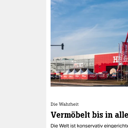
berlin
nord
wahrheit
verlag
verlag
veranstaltungen
shop
fragen & hilfe
unterstützen
Die Wahrheit
abo
Vermöbelt bis in all
genossenschaft
Die Welt ist konservativ eingerich