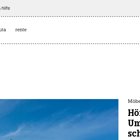
 hilfe
uta
rente
Möbe
Höf
Um
sc