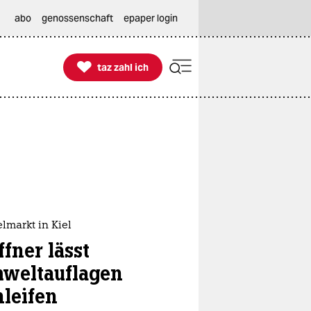
abo
genossenschaft
epaper login

taz zahl ich
taz zahl ich
lmarkt in Kiel
fner lässt
weltauflagen
hleifen