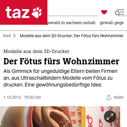

taz zahl ich
hitze
surfen
landtagswahl in sachsen-anhalt
gewalt gegen

taz zahl ich
ndheit
Modelle aus dem 3D-Drucker: Der Fötus fürs Wohnzimmer
taz zahl ich
themen
Modelle aus dem 3D-Drucker
Der Fötus fürs Wohnzimmer
politik
Als Gimmick für ungeduldige Eltern bieten Firmen
öko
an, aus Ultraschallbildern Modelle vom Fötus zu
drucken. Eine gewöhnungsbedürftige Idee.
gesellschaft
1.10.2015
19:30 Uhr
teilen
kultur
sport