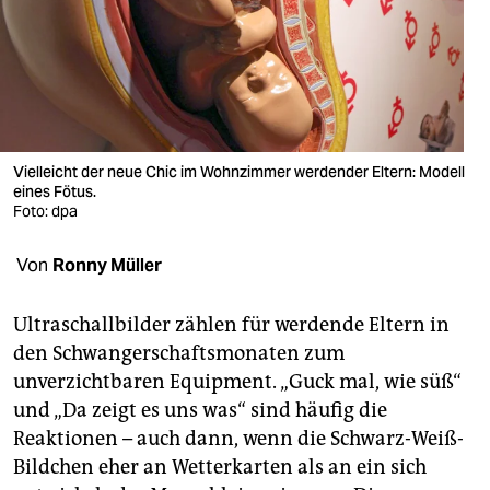
berlin
nord
wahrheit
verlag
Vielleicht der neue Chic im Wohnzimmer werdender Eltern: Modell
verlag
eines Fötus.
Foto: dpa
veranstaltungen
Von
Ronny Müller
shop
fragen & hilfe
Ultraschallbilder zählen für werdende Eltern in
den Schwangerschaftsmonaten zum
unterstützen
unverzichtbaren Equipment. „Guck mal, wie süß“
abo
und „Da zeigt es uns was“ sind häufig die
Reaktionen – auch dann, wenn die Schwarz-Weiß-
genossenschaft
Bildchen eher an Wetterkarten als an ein sich