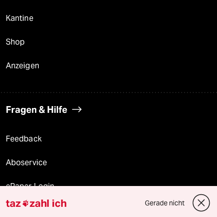
Kantine
Shop
Anzeigen
Fragen & Hilfe
Feedback
Aboservice
ePaper Login
taz
zahl ich
Gerade nicht

Downloads für Abonnierende