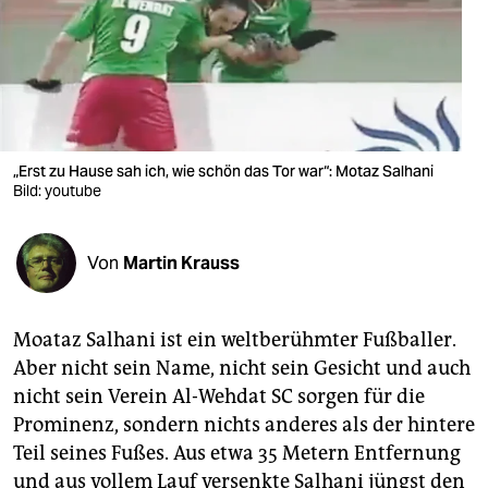
berlin
nord
wahrheit
verlag
„Erst zu Hause sah ich, wie schön das Tor war“: Motaz Salhani
verlag
Bild: youtube
veranstaltungen
Von
Martin Krauss
shop
fragen & hilfe
Moataz Salhani ist ein weltberühmter Fußballer.
unterstützen
Aber nicht sein Name, nicht sein Gesicht und auch
nicht sein Verein Al-Wehdat SC sorgen für die
abo
Prominenz, sondern nichts anderes als der hintere
genossenschaft
Teil seines Fußes. Aus etwa 35 Metern Entfernung
und aus vollem Lauf versenkte Salhani jüngst den