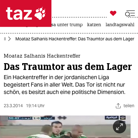

taz zahl ich
hitze
bergsteigen
usa unter trump
katzen
landtagswahl i

taz zahl ich
all
Moataz Salhanis Hackentreffer: Das Traumtor aus dem Lager
taz zahl ich
themen
Moataz Salhanis Hackentreffer
Das Traumtor aus dem Lager
politik
Ein Hackentreffer in der jordanischen Liga
öko
begeistert Fans in aller Welt. Das Tor ist nicht nur
schön, es besitzt auch eine politische Dimension.
gesellschaft
23.3.2014
19:14 Uhr
teilen
kultur
sport