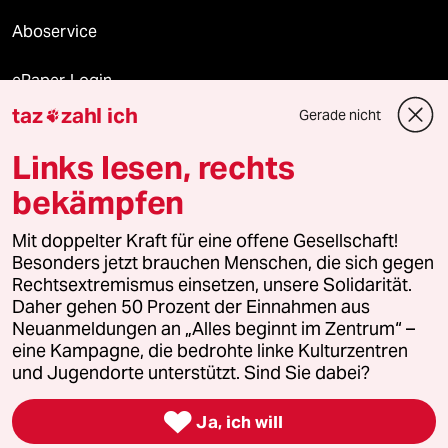
Aboservice
ePaper Login
taz
zahl ich
Gerade nicht

Downloads für Abonnierende
Links lesen, rechts
bekämpfen
© 2026 taz Verlags und Vertriebs GmbH
Mit doppelter Kraft für eine offene Gesellschaft!
Alle Rechte vorbehalten. Bei rechtlichen Fragen oder für Genehmigungen
wenden Sie sich bitte an
lizenzen@taz.de
Besonders jetzt brauchen Menschen, die sich gegen
Rechtsextremismus einsetzen, unsere Solidarität.
Daher gehen 50 Prozent der Einnahmen aus
Feedback
Redaktionsstatut
Kommune-Richtlinien
KI-
Neuanmeldungen an „Alles beginnt im Zentrum“ –
eine Kampagne, die bedrohte linke Kulturzentren
Leitlinie
Informant
Datenschutz
Impressum
AGB
und Jugendorte unterstützt. Sind Sie dabei?
Seitenwende
Einwilligungen widerrufen (Ads)

Ja, ich will