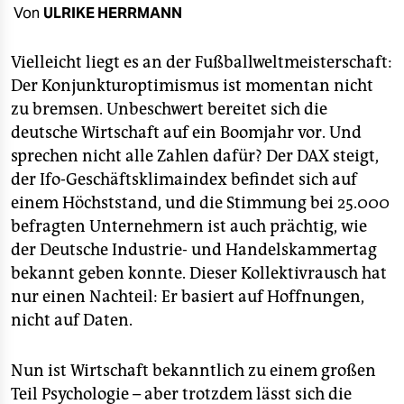
berlin
Von
ULRIKE HERRMANN
nord
Vielleicht liegt es an der Fußballweltmeisterschaft:
wahrheit
Der Konjunkturoptimismus ist momentan nicht
zu bremsen. Unbeschwert bereitet sich die
verlag
deutsche Wirtschaft auf ein Boomjahr vor. Und
sprechen nicht alle Zahlen dafür? Der DAX steigt,
verlag
der Ifo-Geschäftsklimaindex befindet sich auf
veranstaltungen
einem Höchststand, und die Stimmung bei 25.000
befragten Unternehmern ist auch prächtig, wie
shop
der Deutsche Industrie- und Handelskammertag
fragen & hilfe
bekannt geben konnte. Dieser Kollektivrausch hat
nur einen Nachteil: Er basiert auf Hoffnungen,
unterstützen
nicht auf Daten.
abo
Nun ist Wirtschaft bekanntlich zu einem großen
genossenschaft
Teil Psychologie – aber trotzdem lässt sich die