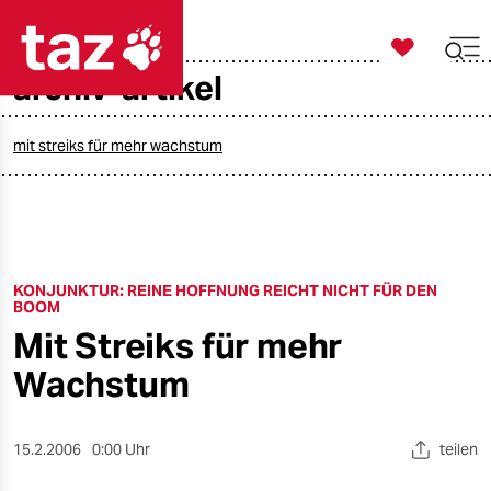

taz zahl ich
archiv-artikel

taz zahl ich
taz zahl ich
mit streiks für mehr wachstum
themen
politik
KONJUNKTUR: REINE HOFFNUNG REICHT NICHT FÜR DEN
öko
BOOM
Mit Streiks für mehr
gesellschaft
Wachstum
kultur
sport
15.2.2006
0:00 Uhr
teilen