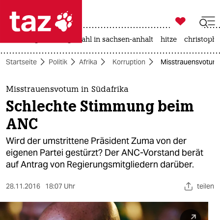

taz zahl ich
iran-krieg
landtagswahl in sachsen-anhalt
hitze
christophe

taz zahl ich
Startseite
Politik
Afrika
Korruption
Misstrauensvotum 
taz zahl ich
themen
Misstrauensvotum in Südafrika
Schlechte Stimmung beim
politik
ANC
öko
Wird der umstrittene Präsident Zuma von der
eigenen Partei gestürzt? Der ANC-Vorstand berät
gesellschaft
auf Antrag von Regierungsmitgliedern darüber.
kultur
28.11.2016
18:07 Uhr
teilen
sport