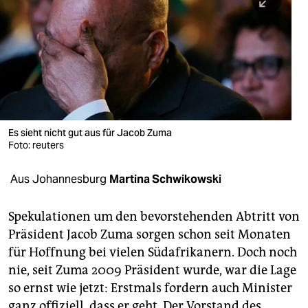
berlin
nord
wahrheit
verlag
verlag
Es sieht nicht gut aus für Jacob Zuma
Foto: reuters
veranstaltungen
shop
Aus Johannesburg
Martina Schwikowski
fragen & hilfe
Spekulationen um den bevorstehenden Abtritt von
unterstützen
Präsident Jacob Zuma sorgen schon seit Monaten
für Hoffnung bei vielen Südafrikanern. Doch noch
abo
nie, seit Zuma 2009 Präsident wurde, war die Lage
genossenschaft
so ernst wie jetzt: Erstmals fordern auch Minister
ganz offiziell, dass er geht. Der Vorstand des