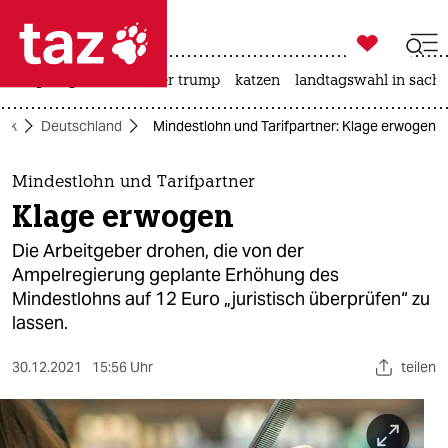

taz zahl ich
bergsteigen
usa unter trump
katzen
landtagswahl in sachs

taz zahl ich
itik
Deutschland
Mindestlohn und Tarifpartner: Klage erwogen
taz zahl ich
themen
Mindestlohn und Tarifpartner
Klage erwogen
politik
Die Arbeitgeber drohen, die von der
öko
Ampelregierung geplante Erhöhung des
Mindestlohns auf 12 Euro „juristisch überprüfen“ zu
gesellschaft
lassen.
kultur
30.12.2021
15:56 Uhr
teilen
sport