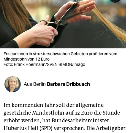
berlin
nord
wahrheit
verlag
verlag
Fri­seu­r:in­nen in strukturschwachen Gebieten profitieren vom
Mindestlohn von 12 Euro
veranstaltungen
Foto: Frank Hoermann/SVEN SIMON/imago
shop
Aus Berlin
Barbara Dribbusch
fragen & hilfe
unterstützen
Im kommenden Jahr soll der allgemeine
abo
gesetzliche Mindestlohn auf 12 Euro die Stunde
erhöht werden, hat Bundesarbeitsminister
genossenschaft
Hubertus Heil (SPD) versprochen. Die Arbeitgeber