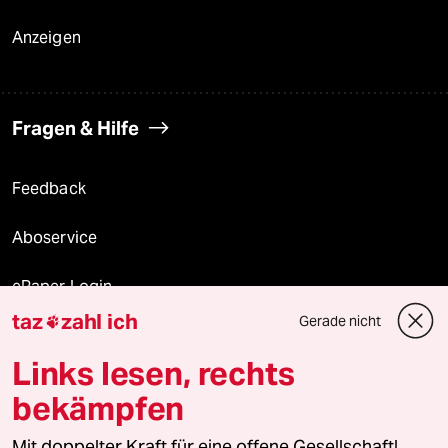
Anzeigen
Fragen & Hilfe
Feedback
Aboservice
ePaper Login
taz
zahl ich
Gerade nicht

Downloads für Abonnierende
Links lesen, rechts
bekämpfen
© 2026 taz Verlags und Vertriebs GmbH
Alle Rechte vorbehalten. Bei rechtlichen Fragen oder für Genehmigungen
Mit doppelter Kraft für eine offene Gesellschaft!