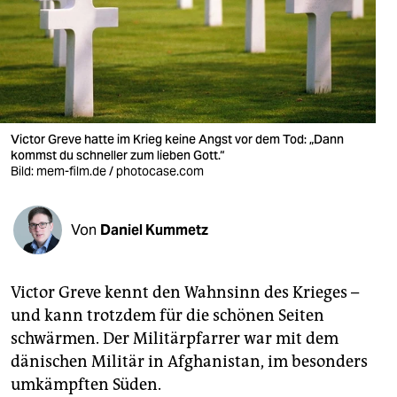
berlin
nord
wahrheit
verlag
Victor Greve hatte im Krieg keine Angst vor dem Tod: „Dann
verlag
kommst du schneller zum lieben Gott.“
Bild: mem-film.de / photocase.com
veranstaltungen
shop
Von
Daniel Kummetz
fragen & hilfe
Victor Greve kennt den Wahnsinn des Krieges –
unterstützen
und kann trotzdem für die schönen Seiten
abo
schwärmen. Der Militärpfarrer war mit dem
dänischen Militär in Afghanistan, im besonders
genossenschaft
umkämpften Süden.