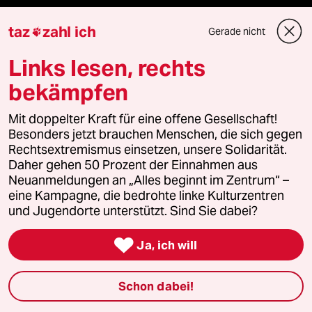
Le Monde diplomatique
taz
zahl ich
Gerade nicht

taz Archiv
Links lesen, rechts
bekämpfen
Mehr taz Angebote
Mit doppelter Kraft für eine offene Gesellschaft!
Besonders jetzt brauchen Menschen, die sich gegen
Rechtsextremismus einsetzen, unsere Solidarität.
Reisen
Daher gehen 50 Prozent der Einnahmen aus
Neuanmeldungen an „Alles beginnt im Zentrum“ –
eine Kampagne, die bedrohte linke Kulturzentren
Kantine
und Jugendorte unterstützt. Sind Sie dabei?
Shop

Ja, ich will
Anzeigen
Schon dabei!