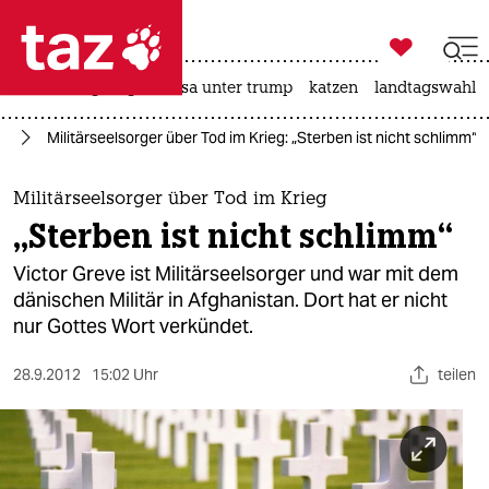

taz zahl ich
hitze
bergsteigen
usa unter trump
katzen
landtagswahl i

taz zahl ich
en
Militärseelsorger über Tod im Krieg: „Sterben ist nicht schlimm“
taz zahl ich
themen
Militärseelsorger über Tod im Krieg
„Sterben ist nicht schlimm“
politik
Victor Greve ist Militärseelsorger und war mit dem
öko
dänischen Militär in Afghanistan. Dort hat er nicht
nur Gottes Wort verkündet.
gesellschaft
28.9.2012
15:02 Uhr
teilen
kultur
sport