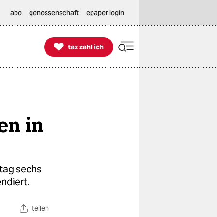
abo
genossenschaft
epaper login

taz zahl ich
taz zahl ich
en in
tag sechs
ndiert.
teilen