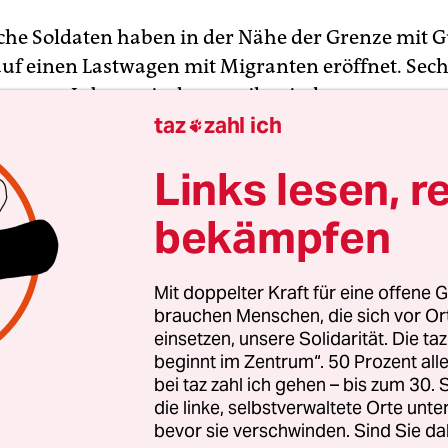
he Soldaten haben in der Nähe der Grenze mit 
auf einen Lastwagen mit Migranten eröffnet. Sec
en ums Leben, wie das mexikanische
taz
zahl ich
ngsministerium am Mittwoch mitteilte. Die Solda

 Schüsse gehört zu haben, als sich der Lastwage
Links lesen, r
hrzeuge am Dienstagabend (Ortszeit) ihrer Posit
Bundesstaat Chiapas
, nahe der Stadt Huixtla, ge
bekämpfen
Mit doppelter Kraft für eine offene G
n zufolge eröffneten zwei Soldaten das Feuer au
brauchen Menschen, die sich vor O
 in dem sich Migranten aus Ägypten, Nepal, Kuba
einsetzen, unsere Solidarität. Die ta
nd mindestens einem weiteren Land befanden. I
beginnt im Zentrum“. 50 Prozent a
bei taz zahl ich gehen – bis zum 30
ätten Soldaten dann vier Migranten tot aufgefun
die linke, selbstverwaltete Orte unte
tzt gewesen. Vier der Verletzten seien später ges
bevor sie verschwinden. Sind Sie da
r übrigen zehn lagen zunächst keine Informatio