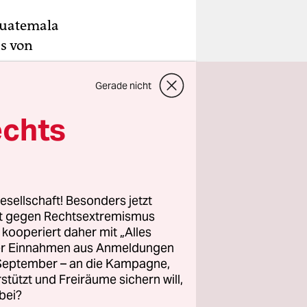
Guatemala
hs von
ten hätten
Gerade nicht
n und zwei
echts
ion
im
nähert
esellschaft! Besonders jetzt
f den
rt gegen Rechtsextremismus
, Indien,
z kooperiert daher mit „Alles
n dem
ller Einnahmen aus Anmeldungen
. September – an die Kampagne,
den, zwölf
rstützt und Freiräume sichern will,
torben. Zum
bei?
nen vor.