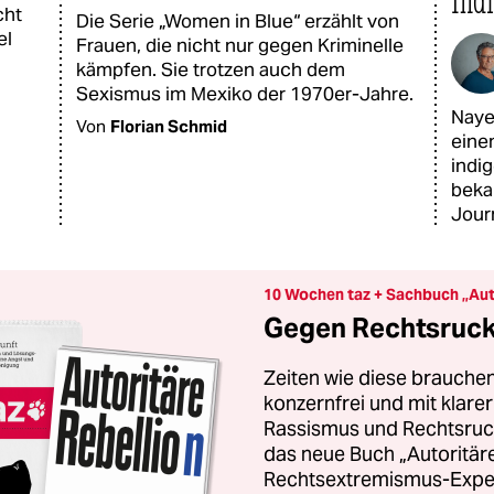
Ind
cht
Die Serie „Women in Blue“ erzählt von
el
Frauen, die nicht nur gegen Kriminelle
kämpfen. Sie trotzen auch dem
Sexismus im Mexiko der 1970er-Jahre.
Naye
Von
Florian Schmid
eine
indi
beka
Jour
10 Wochen taz + Sachbuch „Aut
Gegen Rechtsruck 
Zeiten wie diese brauchen
konzernfrei und mit klar
Rassismus und Rechtsruck.
das neue Buch „Autoritäre
Rechtsextremismus-Exper