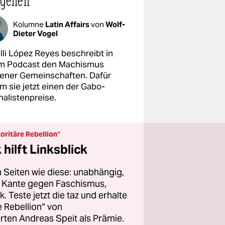
igenen
Kolumne
Latin Affairs
von
Wolf-
Dieter Vogel
lli López Reyes beschreibt in
m Podcast den Machismus
gener Gemeinschaften. Dafür
m sie jetzt einen der Gabo-
nalistenpreise.
oritäre Rebellion“
hilft Linksblick
 Seiten wie diese: unabhängig,
er Kante gegen Faschismus,
 Teste jetzt die taz und erhalte
 Rebellion“ von
ten Andreas Speit als Prämie.