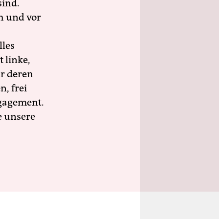
sind.
h und vor
lles
 linke,
ür deren
n, frei
ngagement.
e unsere