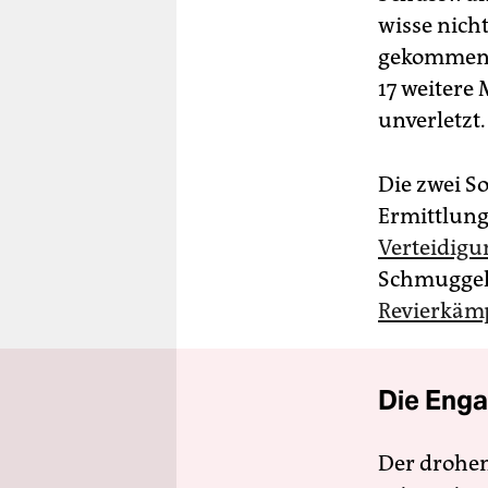
wisse nich
gekommen s
17 weitere
unverletzt.
Die zwei So
Ermittlung
Verteidig
Schmuggelr
Revierkäm
Die Enga
Der drohe