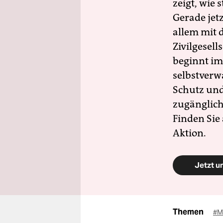
zeigt, wie
Gerade jet
allem mit d
Zivilgesell
beginnt im
selbstverw
Schutz und 
zugänglich
Finden Sie
Aktion.
Jetzt u
Themen
#M