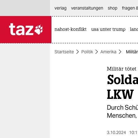
hautnavigation anspringen
hauptinhalt anspringen
footer anspringen
verlag
veranstaltungen
shop
fragen &
nahost-konflikt
usa unter trump
lan

taz zahl ich
taz zahl ich
Startseite
Politik
Amerika
Milit
themen
politik
Militär töte
Sold
öko
LKW
gesellschaft
Durch Schü
kultur
Menschen, z
sport
3.10.2024
10:1