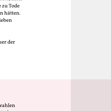
e zu Tode
n hätten.
lieben
uer der
wahlen