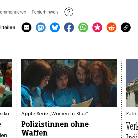
ommentieren
Fehlerhinweis
 teilen
xiko
Apple-Serie „Women in Blue“
Patri
e
Polizistinnen ohne
Ver
Waffen
den