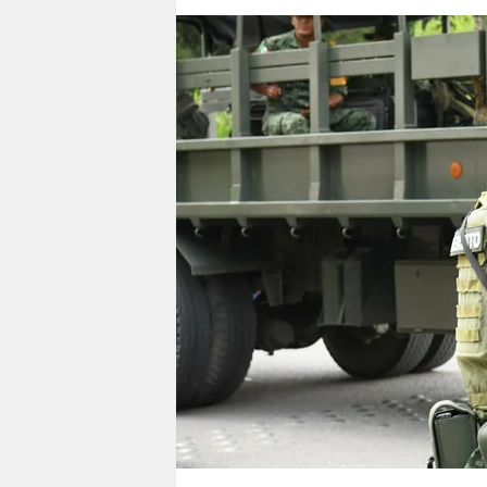
berlin
nord
wahrheit
verlag
verlag
veranstaltungen
shop
fragen & hilfe
unterstützen
abo
genossenschaft