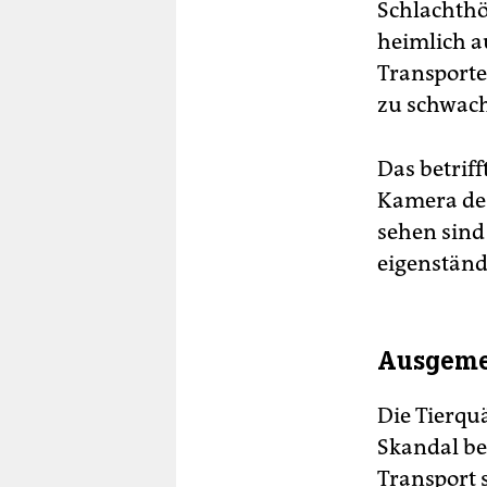
Schlachthö
heimlich 
Transporte
zu schwach
Das betriff
Kamera des
sehen sind 
eigenständ
Ausgemer
Die Tierqu
Skandal be
Transport 