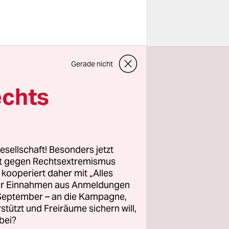
produktion
Gerade nicht
ben und
echts
n, die
16.000
n es die
esellschaft! Besonders jetzt
rt gegen Rechtsextremismus
z kooperiert daher mit „Alles
ller Einnahmen aus Anmeldungen
raum rund
. September – an die Kampagne,
uziert,
rstützt und Freiräume sichern will,
rbei. Die
bei?