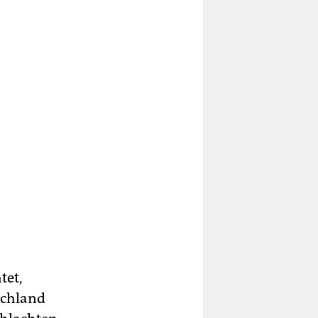
tet,
tschland