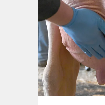
berlin
nord
wahrheit
verlag
verlag
veranstaltungen
shop
fragen & hilfe
unterstützen
abo
genossenschaft