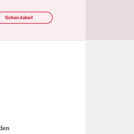
 geht.
Schon dabei!
 den