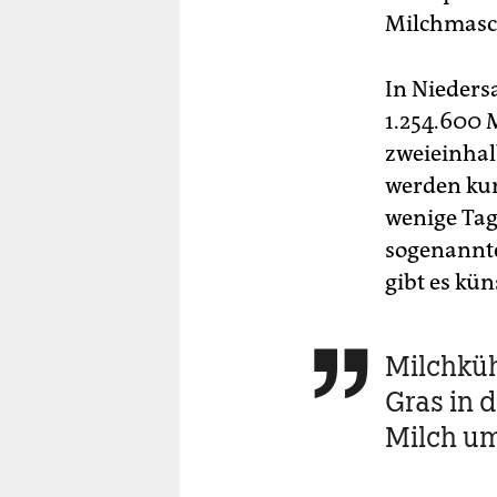
Milchmasc
In Nieders
1.254.600 
zweieinhal
werden kur
wenige Tag
sogenannte
gibt es kü
Milchküh

Gras in 
Milch u