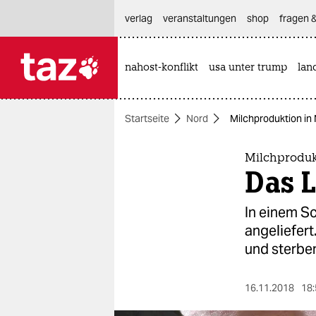
hautnavigation anspringen
hauptinhalt anspringen
footer anspringen
verlag
veranstaltungen
shop
fragen &
nahost-konflikt
usa unter trump
lan

taz zahl ich
taz zahl ich
Startseite
Nord
Milchproduktion in
themen
politik
Milchproduk
Das 
öko
In einem S
gesellschaft
angeliefert
und sterben
kultur
sport
16.11.2018
18: