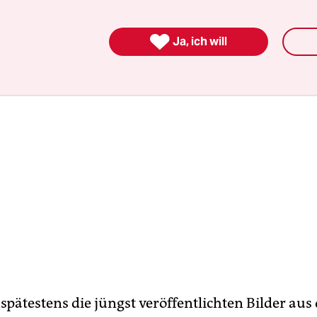
eren an Gewicht, weil ihre ganze Energie ins Euter

Ja, ich will
spätestens die jüngst veröffentlichten Bilder aus