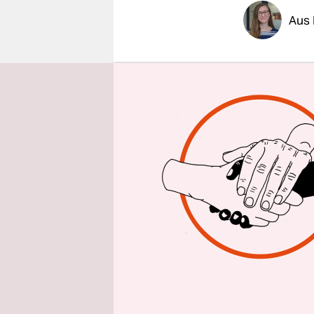
epaper login
Aus
Kühe könne
werden sie 
Schlachter
ihre Körpe
schwarz-we
Kilogramm 
Züchter im
Um ein Kal
Kilogramm 
2.400 Kilo
stimuliert 