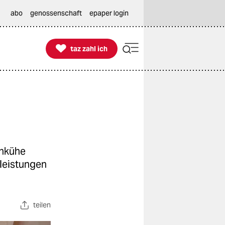
abo
genossenschaft
epaper login

taz zahl ich
taz zahl ich
chkühe
tleistungen
teilen