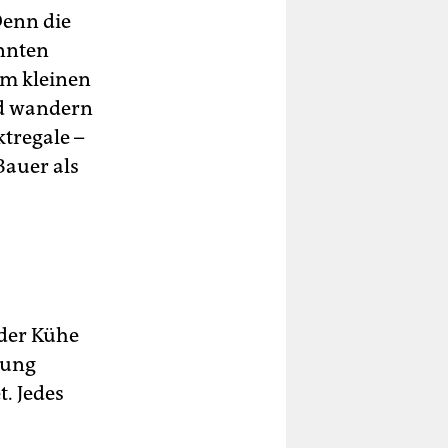
Denn die
nnten
em kleinen
nd wandern
ktregale –
Bauer als
 der Kühe
tung
. Jedes