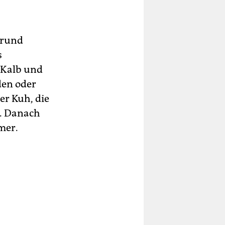
 rund
s
 Kalb und
den oder
er Kuh, die
n. Danach
mer.