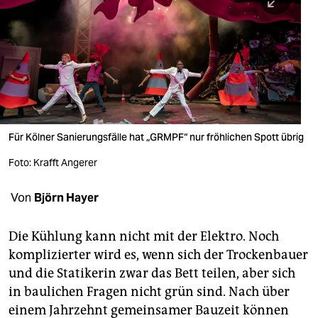
berlin
nord
wahrheit
verlag
verlag
Für Kölner Sanierungsfälle hat „GRMPF“ nur fröhlichen Spott übrig
veranstaltungen
Foto: Krafft Angerer
shop
Von
Björn Hayer
fragen & hilfe
unterstützen
Die Kühlung kann nicht mit der Elektro. Noch
komplizierter wird es, wenn sich der Trockenbauer
abo
und die Statikerin zwar das Bett teilen, aber sich
in baulichen Fragen nicht grün sind. Nach über
genossenschaft
einem Jahrzehnt gemeinsamer Bauzeit können