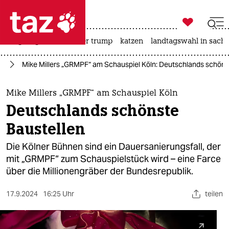

taz zahl ich
bergsteigen
usa unter trump
katzen
landtagswahl in sachs

taz zahl ich
te
Mike Millers „GRMPF“ am Schauspiel Köln: Deutschlands schöns
taz zahl ich
themen
Mike Millers „GRMPF“ am Schauspiel Köln
Deutschlands schönste
politik
Baustellen
öko
Die Kölner Bühnen sind ein Dauersanierungsfall, der
mit „GRMPF“ zum Schauspielstück wird – eine Farce
gesellschaft
über die Millionengräber der Bundesrepublik.
kultur
17.9.2024
16:25 Uhr
teilen
sport