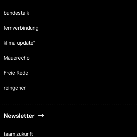
bundestalk
fernverbindung
klima update°
Mauerecho
Freie Rede
reingehen
Newsletter
team zukunft