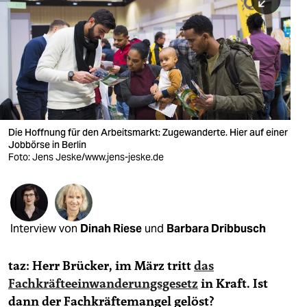
berlin
nord
wahrheit
verlag
verlag
Die Hoffnung für den Arbeitsmarkt: Zugewanderte. Hier auf einer
Jobbörse in Berlin
veranstaltungen
Foto: Jens Jeske/www.jens-jeske.de
shop
fragen & hilfe
unterstützen
Interview von
Dinah Riese
und
Barbara Dribbusch
abo
taz: Herr Brücker, im März tritt
das
genossenschaft
Fachkräfteeinwanderungsgesetz
in Kraft. Ist
dann der Fachkräftemangel gelöst?