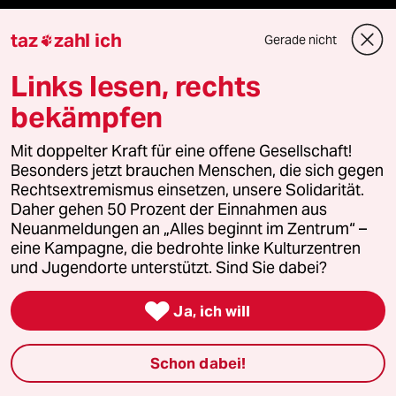
panterpreis 2026
taz
zahl ich
Gerade nicht

Links lesen, rechts
bekämpfen
Podcast
Mit doppelter Kraft für eine offene Gesellschaft!
bundestalk
Besonders jetzt brauchen Menschen, die sich gegen
Rechtsextremismus einsetzen, unsere Solidarität.
fernverbindung
Daher gehen 50 Prozent der Einnahmen aus
Neuanmeldungen an „Alles beginnt im Zentrum“ –
eine Kampagne, die bedrohte linke Kulturzentren
klima update°
und Jugendorte unterstützt. Sind Sie dabei?
Mauerecho

Ja, ich will
Freie Rede
Schon dabei!
reingehen