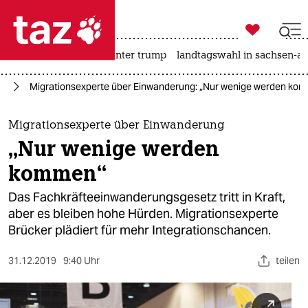

taz zahl ich
nahost-konflikt
usa unter trump
landtagswahl in sachsen-an

taz zahl ich
ht
Migrationsexperte über Einwanderung: „Nur wenige werden ko
taz zahl ich
themen
Migrationsexperte über Einwanderung
„Nur wenige werden
politik
kommen“
öko
Das Fachkräfteeinwanderungsgesetz tritt in Kraft,
aber es bleiben hohe Hürden. Migrationsexperte
gesellschaft
Brücker plädiert für mehr Integrationschancen.
kultur
31.12.2019
9:40 Uhr
teilen
sport