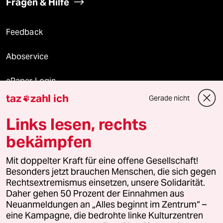
Fragen & Hilfe
Feedback
Aboservice
ePaper Login
taz
zahl ich
Gerade nicht

Downloads für Abonnierende
Links lesen, rechts
bekämpfen
© 2026 taz Verlags und Vertriebs GmbH
Mit doppelter Kraft für eine offene Gesellschaft!
Alle Rechte vorbehalten. Bei rechtlichen Fragen oder für Genehmigungen
wenden Sie sich bitte an
lizenzen@taz.de
Besonders jetzt brauchen Menschen, die sich gegen
Rechtsextremismus einsetzen, unsere Solidarität.
Daher gehen 50 Prozent der Einnahmen aus
Feedback
Redaktionsstatut
Kommune-Richtlinien
KI-
Neuanmeldungen an „Alles beginnt im Zentrum“ –
eine Kampagne, die bedrohte linke Kulturzentren
Leitlinie
Informant
Datenschutz
Impressum
AGB