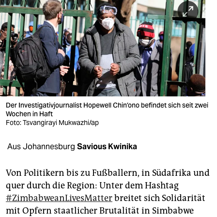
berlin
nord
wahrheit
verlag
verlag
veranstaltungen
Der Investigativjournalist Hopewell Chin’ono befindet sich seit zwei
Wochen in Haft
Foto: Tsvangirayi Mukwazhi/ap
shop
fragen & hilfe
Aus Johannesburg
Savious Kwinika
unterstützen
Von Politikern bis zu Fußballern, in Südafrika und
abo
quer durch die Region: Unter dem Hashtag
#ZimbabweanLivesMatter
breitet sich Solidarität
genossenschaft
mit Opfern staatlicher Brutalität in Simbabwe