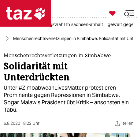

taz zahl ich
hitze
surfen
landtagswahl in sachsen-anhalt
gewalt gegen

taz zahl ich
ka
Menschenrechtsverletzungen in Simbabwe: Solidarität mit Unte
taz zahl ich
themen
Menschenrechtsverletzungen in Simbabwe
Solidarität mit
politik
Unterdrückten
öko
Unter #ZimbabweanLivesMatter protestieren
Prominente gegen Repressionen in Simbabwe.
gesellschaft
Sogar Malawis Präsident übt Kritik – ansonsten ein
Tabu.
kultur
sport
6.8.2020
8:22 Uhr
teilen