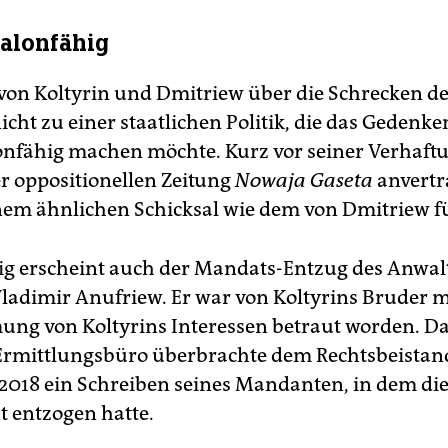
alonfähig
 von Koltyrin und Dmitriew über die Schrecken de
nicht zu einer staatlichen Politik, die das Gedenke
onfähig machen möchte. Kurz vor seiner Verhaftu
er oppositionellen Zeitung
Nowaja Gaseta
anvertra
inem ähnlichen Schicksal wie dem von Dmitriew f
 erscheint auch der Mandats-Entzug des Anwal
Wladimir Anufriew. Er war von Koltyrins Bruder m
g von Koltyrins Interessen betraut worden. D
 Ermittlungsbüro überbrachte dem Rechtsbeistan
018 ein Schreiben seines Mandanten, in dem di
 entzogen hatte.