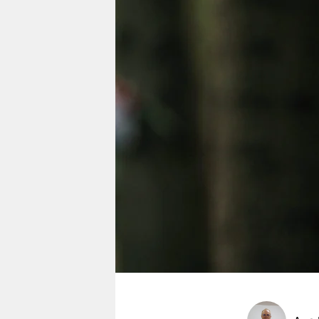
berlin
nord
wahrheit
verlag
verlag
veranstaltungen
shop
fragen & hilfe
unterstützen
abo
genossenschaft