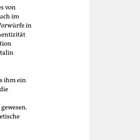
s von
ruch im
Vorwürfe in
entizität
tion
talin
s ihm ein
die
e gewesen.
etische