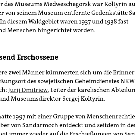
or des Museums Medweschegorsk war Koltyrin au
ter von seinem Museum entfernte Gedenkstätte 
 In diesem Waldgebiet waren 1937 und 1938 fast
nd Menschen hingerichtet worden.
send Erschossene
ere zwei Männer kümmerten sich um die Erinner
eßungsort des sowjetischen Geheimdienstes NKW
ch:
Jurij Dmitriew
, Leiter der karelischen Abteilu
nd Museumsdirektor Sergej Koltyrin.
atte 1997 mit einer Gruppe von Menschenrechtle
er von Sandarmoch entdeckt und seitdem in de
keit immer wieder auf die Erschießungen von S