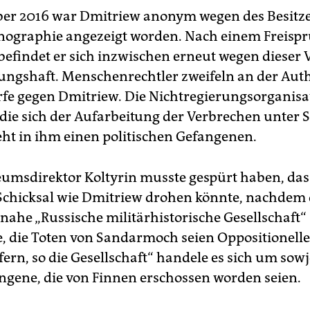
er 2016 war Dmitriew anonym wegen des Besitze
ographie angezeigt worden. Nach einem Freisp
 befindet er sich inzwischen erneut wegen dieser 
ngshaft. Menschenrechtler zweifeln an der Auth
fe gegen Dmitriew. Die Nichtregierungsorganisa
die sich der Aufarbeitung der Verbrechen unter S
eht in ihm einen politischen Gefangenen.
msdirektor Koltyrin musste gespürt haben, das
Schicksal wie Dmitriew drohen könnte, nachdem 
nahe „Russische militärhistorische Gesellschaft“
e, die Toten von Sandarmoch seien Oppositionell
ern, so die Gesellschaft“ handele es sich um sowj
ngene, die von Finnen erschossen worden seien.