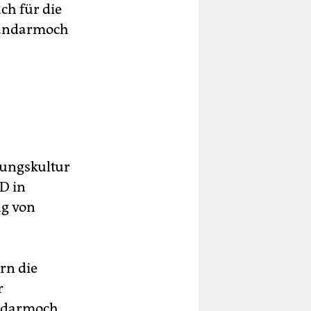
ch für die
Sandarmoch
ungskultur
D in
ng von
rn die
r
andarmoch