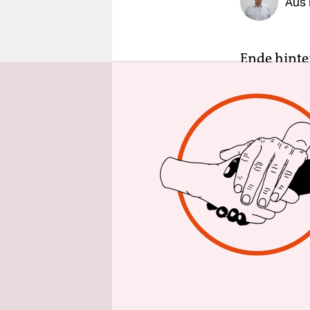
Aus
epaper login
Ende hinter
ist am Don
Folgen ein
berichtet 
Ende Mai 2
Städtchen 
verurteilt 
renommiert
und 14 Jah
besessen h