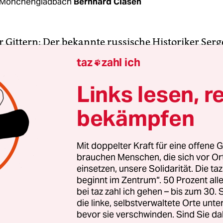
 Mönchengladbach
Bernhard Clasen
 Gittern: Der bekannte russische Historiker Serg
nerstag in Karelien in einem Gefängniskranken
taz
zahl ich

er Krebserkrankung gestorben. Er wurde 66 Jahre 
die Internet-Plattform
Karelia News
.
Links lesen, r
bekämpfen
019 war Koltyrin von einem Gericht in dem karel
Medweschegorsk zu einer Haftstrafe von neun Ja
worden. Das Gericht sah es als erwiesen an, dass d
Mit doppelter Kraft für eine offene G
brauchen Menschen, die sich vor O
e Wissenschaftler mit einem Jungen im Alter zw
einsetzen, unsere Solidarität. Die ta
ren Sex gehabt und er zudem widerrechtlich Waf
beginnt im Zentrum“. 50 Prozent a
aben soll.
bei taz zahl ich gehen – bis zum 30
die linke, selbstverwaltete Orte unte
bevor sie verschwinden. Sind Sie da