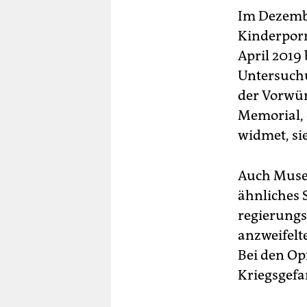
Im Dezemb
Kinderporn
April 2019
Untersuchu
der Vorwür
Memorial, 
widmet, si
Auch Museu
ähnliches 
regierungs
anzweifelt
Bei den Opf
Kriegsgefa