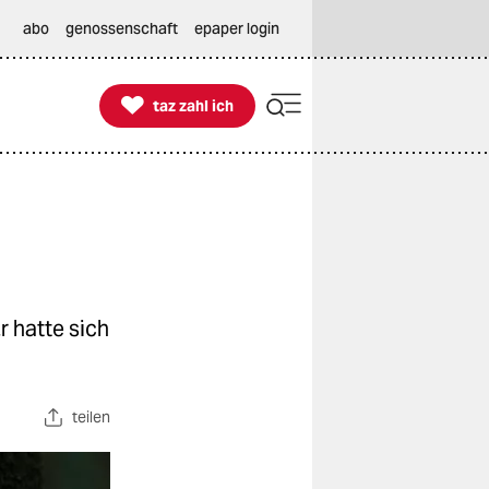
abo
genossenschaft
epaper login

taz zahl ich
taz zahl ich
r hatte sich
teilen