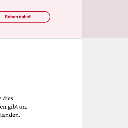
Schon dabei!
e dies
en gibt an,
standen.