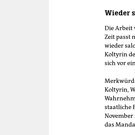
Wieder s
Die Arbeit
Zeit passt 
wieder sal
Koltyrin d
sich vor e
Merkwürdig
Koltyrin, 
Wahrnehmun
staatliche
November 2
das Mandat