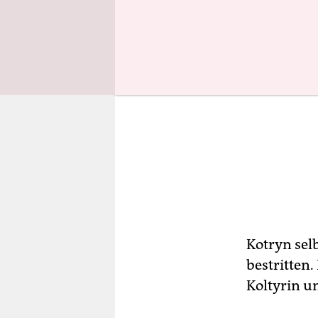
Kotryn selb
bestritten
Koltyrin u