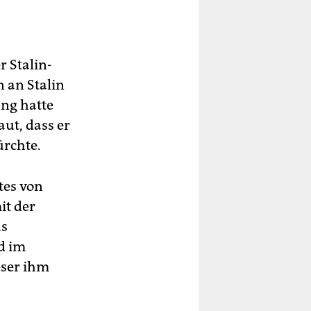
r Stalin-
n an Stalin
ng hatte
ut, dass er
ürchte.
tes von
it der
as
d im
eser ihm