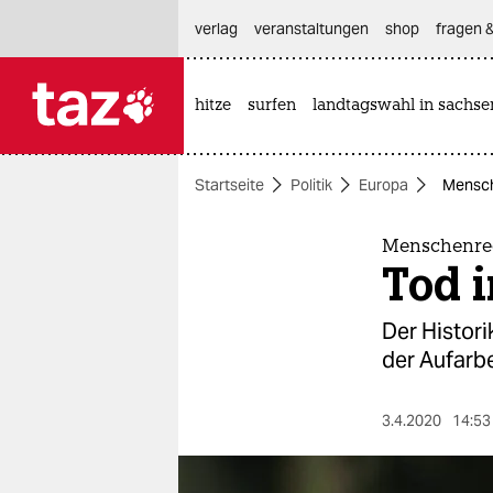
hautnavigation anspringen
hauptinhalt anspringen
footer anspringen
verlag
veranstaltungen
shop
fragen &
hitze
surfen
landtagswahl in sachse

taz zahl ich
taz zahl ich
Startseite
Politik
Europa
Mensch
themen
politik
Menschenrec
Tod 
öko
Der Histori
gesellschaft
der Aufarbe
kultur
3.4.2020
14:53
sport