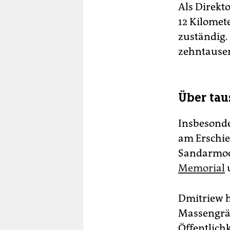
Als Direkt
12 Kilome
zuständig.
zehntause
Über tau
Insbesond
am Erschi
Sandarmo
Memorial
u
Dmitriew h
Massengräb
Öffentlich