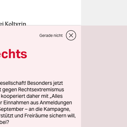
ej Koltyrin
haus an den
Gerade nicht
alt. Das
echts
ischen
hren
er
esellschaft! Besonders jetzt
rt gegen Rechtsextremismus
ischen 12
z kooperiert daher mit „Alles
fen
ller Einnahmen aus Anmeldungen
. September – an die Kampagne,
rstützt und Freiräume sichern will,
bei?