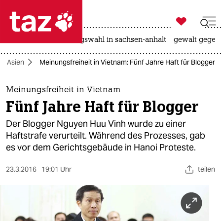

taz zahl ich
hitze
surfen
landtagswahl in sachsen-anhalt
gewalt gegen

taz zahl ich
Asien
Meinungsfreiheit in Vietnam: Fünf Jahre Haft für Blogger
taz zahl ich
themen
Meinungsfreiheit in Vietnam
Fünf Jahre Haft für Blogger
politik
Der Blogger Nguyen Huu Vinh wurde zu einer
öko
Haftstrafe verurteilt. Während des Prozesses, gab
es vor dem Gerichtsgebäude in Hanoi Proteste.
gesellschaft
23.3.2016
19:01 Uhr
teilen
kultur
sport