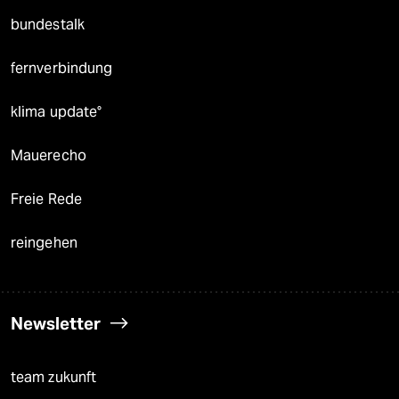
bundestalk
fernverbindung
klima update°
Mauerecho
Freie Rede
reingehen
Newsletter
team zukunft