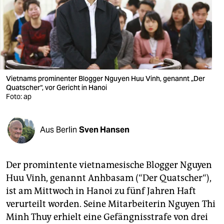
berlin
nord
wahrheit
verlag
Vietnams prominenter Blogger Nguyen Huu Vinh, genannt „Der
verlag
Quatscher“, vor Gericht in Hanoi
Foto: ap
veranstaltungen
shop
Aus Berlin
Sven Hansen
fragen & hilfe
Der promintente vietnamesische Blogger Nguyen
unterstützen
Huu Vinh, genannt Anhbasam (“Der Quatscher“),
abo
ist am Mittwoch in Hanoi zu fünf Jahren Haft
verurteilt worden. Seine Mitarbeiterin Nguyen Thi
genossenschaft
Minh Thuy erhielt eine Gefängnisstrafe von drei