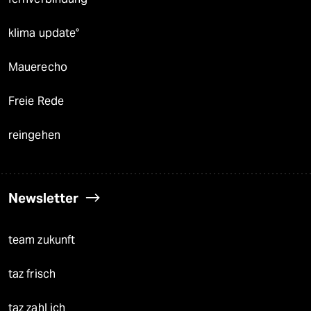
klima update°
Mauerecho
Freie Rede
reingehen
Newsletter
team zukunft
taz frisch
taz zahl ich