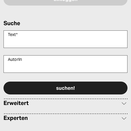
Suche
Text
*
AutorIn
Bitte füllen Sie alle Pflichtfelder (*) aus, um fortfahren zu können.
Erweitert
Experten