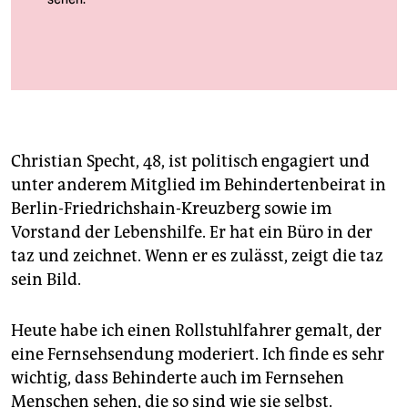
berlin
nord
wahrheit
Foto: Zeichnung: Christian Specht
verlag
verlag
Christian Specht, 48, ist politisch engagiert und
unter anderem Mitglied im Behindertenbeirat in
veranstaltungen
Berlin-Friedrichshain-Kreuzberg sowie im
shop
Vorstand der Lebenshilfe. Er hat ein Büro in der
taz und zeichnet. Wenn er es zulässt, zeigt die taz
fragen & hilfe
sein Bild.
unterstützen
Heute habe ich einen Rollstuhlfahrer gemalt, der
abo
eine Fernsehsendung moderiert. Ich finde es sehr
genossenschaft
wichtig, dass Behinderte auch im Fernsehen
Menschen sehen, die so sind wie sie selbst.