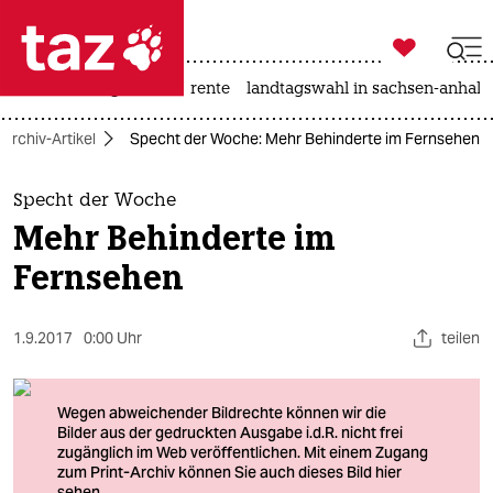

taz zahl ich
hitze
niedrigwasser
rente
landtagswahl in sachsen-anhalt

taz zahl ich
Archiv-Artikel
Specht der Woche: Mehr Behinderte im Fernsehen
taz zahl ich
themen
Specht der Woche
Mehr Behinderte im
politik
Fernsehen
öko
1.9.2017
0:00 Uhr
teilen
gesellschaft
kultur
sport