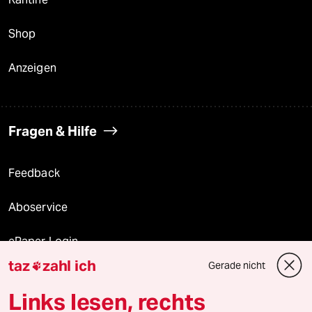
Shop
Anzeigen
Fragen & Hilfe
Feedback
Aboservice
ePaper Login
taz
zahl ich
Gerade nicht

Downloads für Abonnierende
Links lesen, rechts