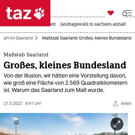

taz zahl ich
autowahn
hitze
arbeit
landtagswahl in sachsen-anhalt

taz zahl ich
wahl im Saarland
Maßstab Saarland: Großes, kleines Bundesland
taz zahl ich
themen
Maßstab Saarland
Großes, kleines Bundesland
politik
Von der Illusion, wir hätten eine Vorstellung davon,
öko
wie groß eine Fläche von 2.569 Quadratkilometern
ist. Warum das Saarland zum Maß wurde.
gesellschaft
27.3.2022
9:41 Uhr
teilen
kultur
sport