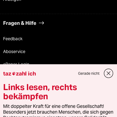
Fragen & Hilfe
Feedback
Aboservice
ePaper Login
taz
zahl ich
Gerade nicht

Downloads für Abonnierende
Links lesen, rechts
bekämpfen
© 2026 taz Verlags und Vertriebs GmbH
Mit doppelter Kraft für eine offene Gesellschaft!
Alle Rechte vorbehalten. Bei rechtlichen Fragen oder für Genehmigungen
wenden Sie sich bitte an
lizenzen@taz.de
Besonders jetzt brauchen Menschen, die sich gegen