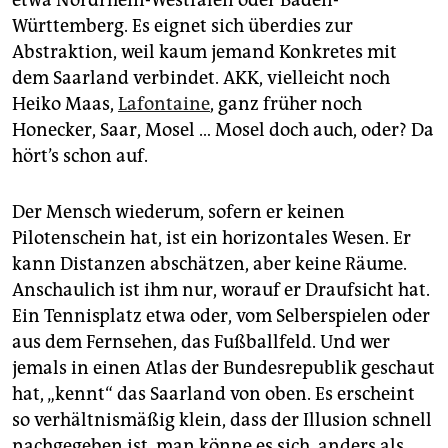
etwa Nordrhein-Westfalen oder Baden-
Württemberg. Es eignet sich überdies zur
Abstraktion, weil kaum jemand Konkretes mit
dem Saarland verbindet. AKK, vielleicht noch
Heiko Maas,
Lafontaine
, ganz früher noch
Honecker, Saar, Mosel … Mosel doch auch, oder? Da
hört’s schon auf.
Der Mensch wiederum, sofern er keinen
Pilotenschein hat, ist ein horizontales Wesen. Er
kann Distanzen abschätzen, aber keine Räume.
Anschaulich ist ihm nur, worauf er Draufsicht hat.
Ein Tennisplatz etwa oder, vom Selberspielen oder
aus dem Fernsehen, das Fußballfeld. Und wer
jemals in einen Atlas der Bundesrepublik geschaut
hat, „kennt“ das Saarland von oben. Es erscheint
so verhältnismäßig klein, dass der Illusion schnell
nachgegeben ist, man könne es sich, anders als