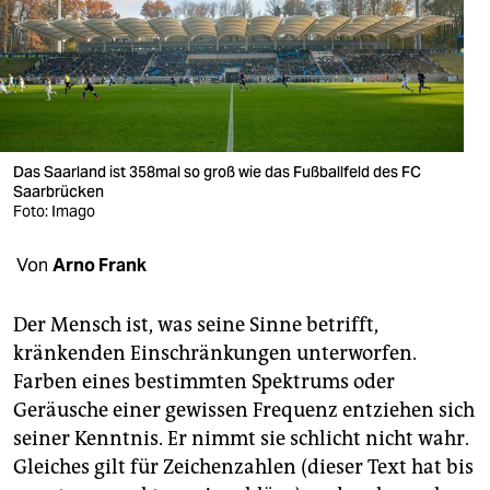
berlin
nord
wahrheit
verlag
Das Saarland ist 358mal so groß wie das Fußballfeld des FC
verlag
Saarbrücken
Foto: Imago
veranstaltungen
Von
Arno Frank
shop
fragen & hilfe
Der Mensch ist, was seine Sinne betrifft,
kränkenden Einschränkungen unterworfen.
unterstützen
Farben eines bestimmten Spektrums oder
abo
Geräusche einer gewissen Frequenz entziehen sich
seiner Kenntnis. Er nimmt sie schlicht nicht wahr.
genossenschaft
Gleiches gilt für Zeichenzahlen (dieser Text hat bis