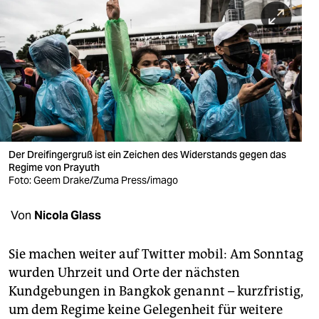
berlin
nord
wahrheit
verlag
verlag
veranstaltungen
Der Dreifingergruß ist ein Zeichen des Widerstands gegen das
Regime von Prayuth
shop
Foto: Geem Drake/Zuma Press/imago
fragen & hilfe
Von
Nicola Glass
unterstützen
Sie machen weiter auf Twitter mobil: Am Sonntag
abo
wurden Uhrzeit und Orte der nächsten
Kundgebungen in Bangkok genannt – kurzfristig,
genossenschaft
um dem Regime keine Gelegenheit für weitere