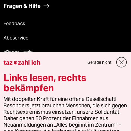
Fragen & Hilfe
Feedback
Aboservice
ePaper Login
taz
zahl ich
Gerade nicht

Downloads für Abonnierende
Links lesen, rechts
bekämpfen
© 2026 taz Verlags und Vertriebs GmbH
Alle Rechte vorbehalten. Bei rechtlichen Fragen oder für Genehmigungen
Mit doppelter Kraft für eine offene Gesellschaft!
wenden Sie sich bitte an
lizenzen@taz.de
Besonders jetzt brauchen Menschen, die sich gegen
Rechtsextremismus einsetzen, unsere Solidarität.
Daher gehen 50 Prozent der Einnahmen aus
Feedback
Redaktionsstatut
Kommune-Richtlinien
KI-
Neuanmeldungen an „Alles beginnt im Zentrum“ –