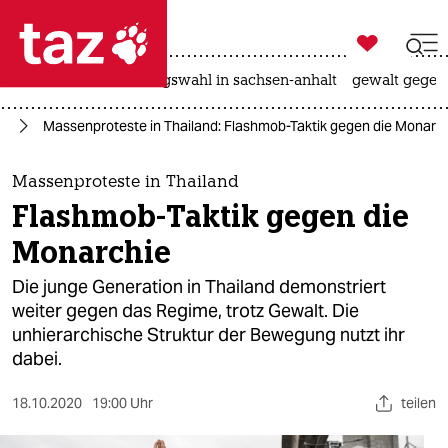

taz zahl ich
hitze
surfen
landtagswahl in sachsen-anhalt
gewalt gegen

taz zahl ich
en
Massenproteste in Thailand: Flashmob-Taktik gegen die Monarc
taz zahl ich
themen
Massenproteste in Thailand
Flashmob-Taktik gegen die
politik
Monarchie
öko
Die junge Generation in Thailand demonstriert
weiter gegen das Regime, trotz Gewalt. Die
gesellschaft
unhierarchische Struktur der Bewegung nutzt ihr
dabei.
kultur
sport
18.10.2020
19:00 Uhr
teilen