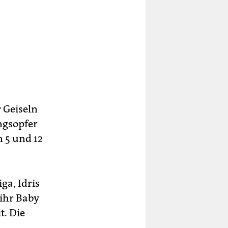
 Geiseln
ngsopfer
n 5 und 12
ga, Idris
ihr Baby
t. Die