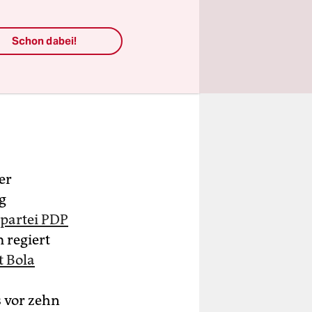
Schon dabei!
er
g
spartei PDP
 regiert
t Bola
s vor zehn