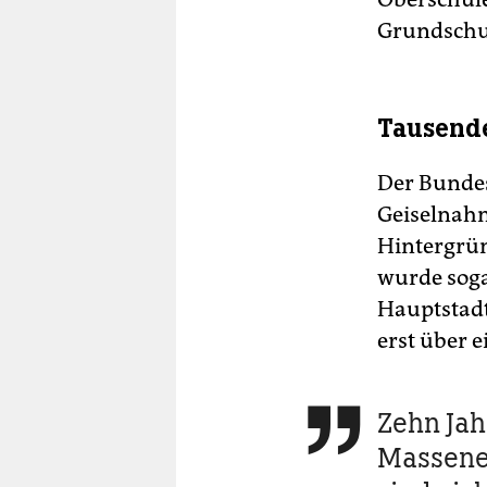
Grundschul
Tausende
Der Bundes
Geiselnahme
Hintergrün
wurde soga
Hauptstadt
erst über e
Zehn Jah

Massene