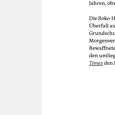
Jahren, ob
Die Boko-H
Überfall a
Grundschul
Morgenver
Bewaffnete
den umlie
Times
den L