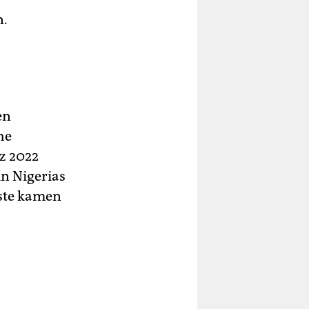
n.
en
he
z 2022
n Nigerias
äste kamen