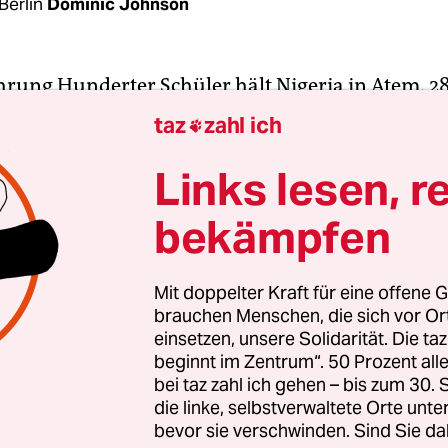
Berlin
Dominic Johnson
hrung Hunderter Schüler hält Nigeria in Atem. 2
hüler aus dem Ort Kuriga im nördlichen
Bundes
taz
zahl ich

nd seit Donnerstag in der Gewalt bewaffneter Kid
ößte Massenentführung von Schulkindern in Niger
Links lesen, r
uf das nordostnigerianische Dorf Chibok durch di
bekämpfen
che Terrorgruppe Boko Haram am 14. April 2014.
 Schulmädchen verschleppt – manche sind bis h
en, vermutlich in die Terrorgruppe zwangsinteg
Mit doppelter Kraft für eine offene G
brauchen Menschen, die sich vor O
einsetzen, unsere Solidarität. Die ta
beginnt im Zentrum“. 50 Prozent a
bei taz zahl ich gehen – bis zum 30
die linke, selbstverwaltete Orte unte
bevor sie verschwinden. Sind Sie da