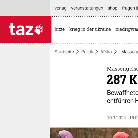
hautnavigation anspringen
hauptinhalt anspringen
footer anspringen
verlag
veranstaltungen
shop
fragen &
hitze
krieg in der ukraine
niedrigwa

taz zahl ich
taz zahl ich
Startseite
Politik
Afrika
Massenge
themen
politik
Massengeise
287 K
öko
Bewaffnete
gesellschaft
entführen 
kultur
10.3.2024
16:0
sport