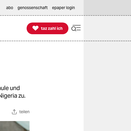
abo
genossenschaft
epaper login

taz zahl ich
taz zahl ich
hule und
igeria zu.
teilen