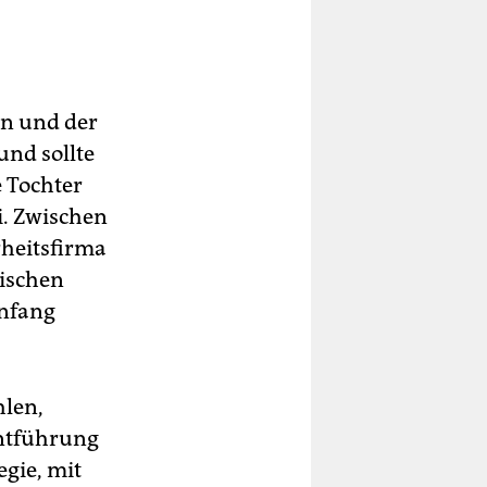
en und der
und sollte
e Tochter
i. Zwischen
heitsfirma
wischen
nfang
hlen,
entführung
egie, mit