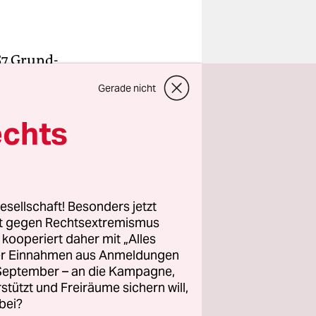
87 Grund-
staat
Gerade nicht
napper. Es
ia seit dem
echts
e
 Damals
eute
riert.
esellschaft! Besonders jetzt
rt gegen Rechtsextremismus
z kooperiert daher mit „Alles
ller Einnahmen aus Anmeldungen
. September – an die Kampagne,
rstützt und Freiräume sichern will,
bei?