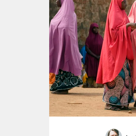
berlin
nord
wahrheit
verlag
verlag
veranstaltungen
shop
fragen & hilfe
unterstützen
abo
genossenschaft