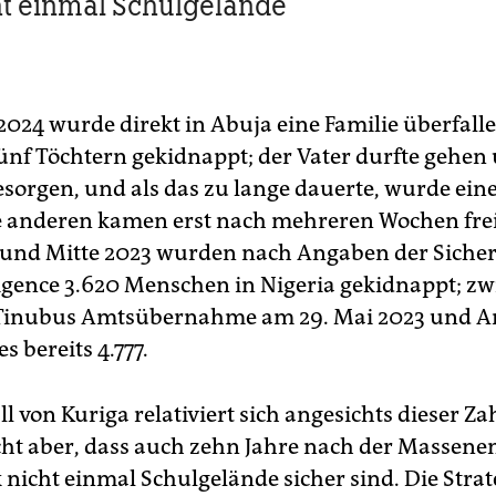
ht einmal Schulgelände
2024 wurde direkt in Abuja eine Familie überfall
fünf Töchtern gekidnappt; der Vater durfte gehen 
esorgen, und als das zu lange dauerte, wurde ein
ie anderen kamen erst nach mehreren Wochen fre
 und Mitte 2023 wurden nach Angaben der Sicher
igence 3.620 Menschen in Nigeria gekidnappt; z
 Tinubus Amtsübernahme am 29. Mai 2023 und A
s bereits 4.777.
l von Kuriga relativiert sich angesichts dieser Za
cht aber, dass auch zehn Jahre nach der Massen
nicht einmal Schulgelände sicher sind. Die Strat