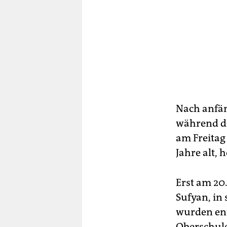
Nach anfän
während de
am Freitag 
Jahre alt, h
Erst am 20
Sufyan, in
wurden ent
Oberschule