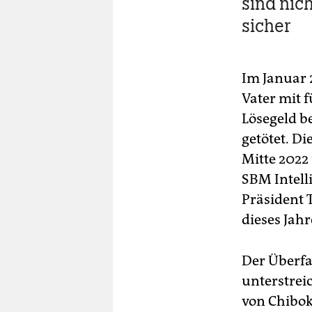
sind nic
sicher
Im Januar 
Vater mit 
Lösegeld b
getötet. D
Mitte 2022
SBM Intell
Präsident
dieses Jahre
Der Überfal
unterstrei
von Chibok 