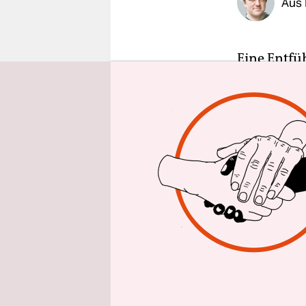
Aus 
epaper login
Eine Entfü
und Obersc
Kaduna
si
ist die gr
Überfall a
islamistis
wurden 276
verschwund