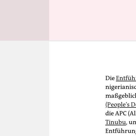
Die
Entfüh
nigerianis
maßgebli
(People’s 
die APC (Al
Tinubu
, u
Entführunge