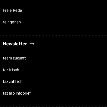
Freie Rede
reingehen
Newsletter
team zukunft
taz frisch
taz zahl ich
taz lab Infobrief