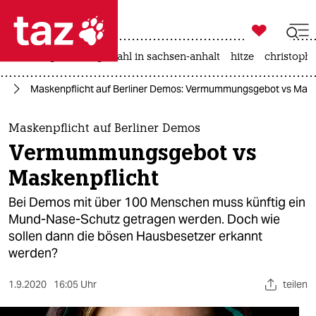

taz zahl ich
iran-krieg
landtagswahl in sachsen-anhalt
hitze
christophe

taz zahl ich
us
Maskenpflicht auf Berliner Demos: Vermummungsgebot vs Mask
taz zahl ich
themen
Maskenpflicht auf Berliner Demos
Vermummungsgebot vs
politik
Maskenpflicht
öko
Bei Demos mit über 100 Menschen muss künftig ein
Mund-Nase-Schutz getragen werden. Doch wie
gesellschaft
sollen dann die bösen Hausbesetzer erkannt
werden?
kultur
sport
1.9.2020
16:05 Uhr
teilen