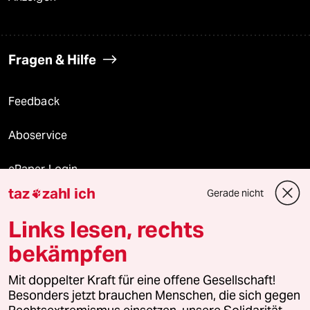
Fragen & Hilfe
Feedback
Aboservice
ePaper Login
taz
zahl ich
Gerade nicht

Downloads für Abonnierende
Links lesen, rechts
bekämpfen
© 2026 taz Verlags und Vertriebs GmbH
Mit doppelter Kraft für eine offene Gesellschaft!
Alle Rechte vorbehalten. Bei rechtlichen Fragen oder für Genehmigungen
wenden Sie sich bitte an
lizenzen@taz.de
Besonders jetzt brauchen Menschen, die sich gegen