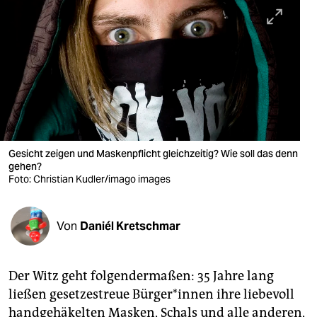
berlin
nord
wahrheit
verlag
verlag
veranstaltungen
Gesicht zeigen und Maskenpflicht gleichzeitig? Wie soll das denn
gehen?
shop
Foto: Christian Kudler/imago images
fragen & hilfe
Von
Daniél Kretschmar
unterstützen
abo
Der Witz geht folgendermaßen: 35 Jahre lang
genossenschaft
ließen gesetzestreue Bürger*innen ihre liebevoll
handgehäkelten Masken, Schals und alle anderen,