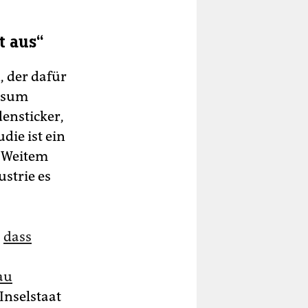
t aus“
, der dafür
onsum
densticker,
die ist ein
i Weitem
ustrie es
,
dass
au
 Inselstaat