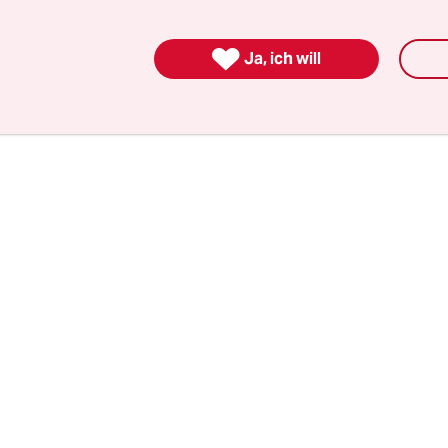
ge, dass die äußere Schicht der extrem langsam 
rte radioaktiver Strahlung des Hundert- bis Ta

Ja, ich will
enzwerte erreichen kann, die im Rahmen von
hutzregelungen gesetzt seien.