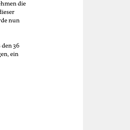
nehmen die
dieser
rde nun
 den 36
en, ein