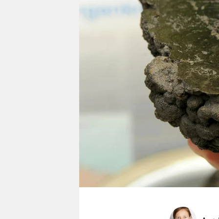
berlin
nord
wahrheit
verlag
verlag
veranstaltungen
shop
fragen & hilfe
unterstützen
abo
genossenschaft