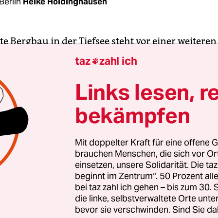
Berlin
Heike Holdinghausen
e Bergbau in der Tiefsee steht vor einer weiteren
eit. Laut einer vergangene Woche veröffentlichte
taz
zahl ich

-Wegener-Instituts für Polar- und Meeresforschun
n liegt die radioaktive Belastung untersuchter
Links lesen, r
llen über den Grenzwerten der deutschen
bekämpfen
chutzverordnung.
chon länger bekannt, dass die rohstoffreichen
Mit doppelter Kraft für eine offene G
brauchen Menschen, die sich vor O
len, die etwa Nickel, Kobalt oder Kupfer bergen
einsetzen, unsere Solidarität. Die ta
 radioaktive Stoffe wie Thorium-230 und Radium
beginnt im Zentrum“. 50 Prozent a
 „Allerdings wurden diese Werte bisher noch nich
bei taz zahl ich gehen – bis zum 30
r Strahlenschutzgesetzgebung betrachtet“, sagt
die linke, selbstverwaltete Orte unte
bevor sie verschwinden. Sind Sie da
tautorin und Biogeochemikerin Jessica Volz vom 