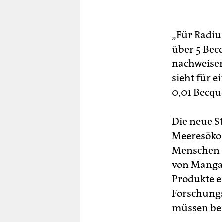
„Für Radiu
über 5 Bec
nachweisen
sieht für 
0,01 Becqu
Die neue St
Meeresökos
Menschen 
von Manga
Produkte e
Forschungs
müssen bei