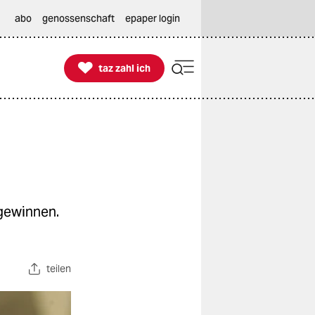
abo
genossenschaft
epaper login

taz zahl ich
taz zahl ich
gewinnen.
teilen