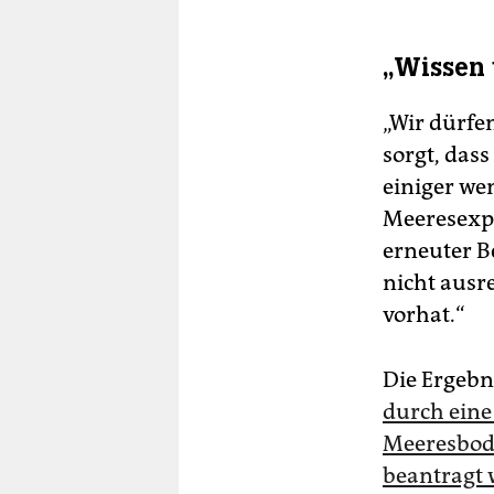
„Wissen 
„Wir dürfe
sorgt, das
einiger wen
Meeresexpe
erneuter B
nicht ausre
vorhat.“
Die Ergebn
durch eine
Meeresbode
beantragt