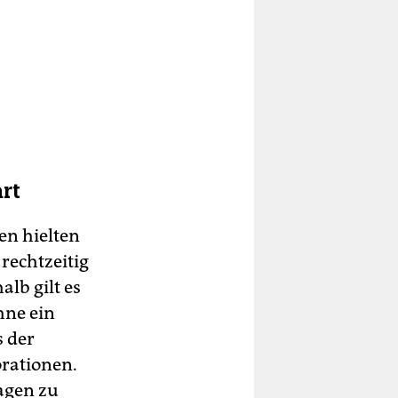
rt
en hielten
rechtzeitig
alb gilt es
hne ein
s der
orationen.
agen zu