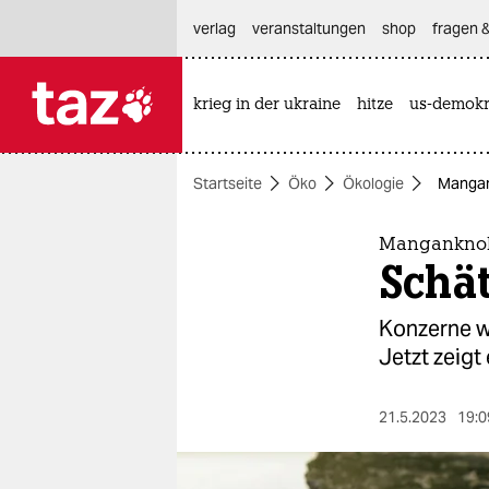
hautnavigation anspringen
hauptinhalt anspringen
footer anspringen
verlag
veranstaltungen
shop
fragen &
krieg in der ukraine
hitze
us-demokr

taz zahl ich
taz zahl ich
Startseite
Öko
Ökologie
Mangank
themen
politik
Manganknoll
Schät
öko
Konzerne w
gesellschaft
Jetzt zeigt
kultur
21.5.2023
19:0
sport