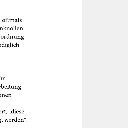
 oftmals
anknollen
erordnung
ediglich
ür
rbeitung
enen
t, „diese
t werden“.