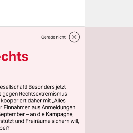
n Studie
Gerade nicht
g (AWI) in
echts
esellschaft! Besonders jetzt
rt gegen Rechtsextremismus
, auch
z kooperiert daher mit „Alles
-226
ller Einnahmen aus Anmeldungen
t im
. September – an die Kampagne,
rstützt und Freiräume sichern will,
bei?
AWI. Die