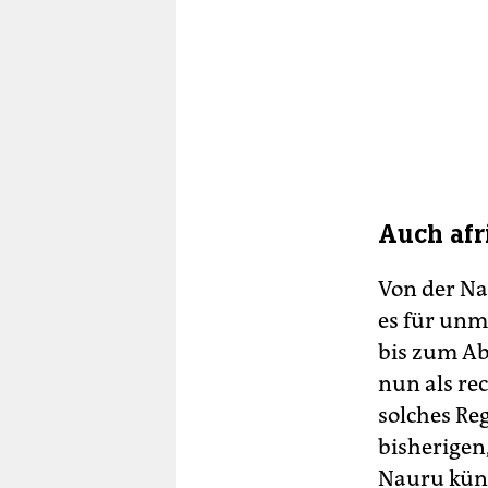
Auch afr
Von der Na
es für unmö
bis zum Abl
nun als re
solches Re
bisherigen,
Nauru künd