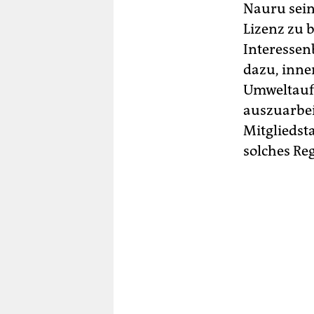
Nauru sein
Lizenz zu 
Interesse
dazu, inne
Umweltaufl
auszuarbei
Mitgliedst
solches Re