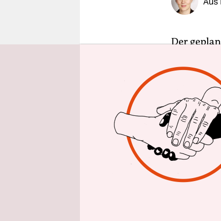
Aus 
epaper login
Der geplant
Schwierigk
des Alfred
Bremerhave
Mangankno
Strahlens
Zwar ist s
Manganknol
natürliche
enthalten.
Kontext de
Studieners