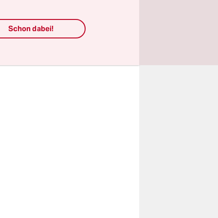
wachsenden
usendfachen
Schon dabei!