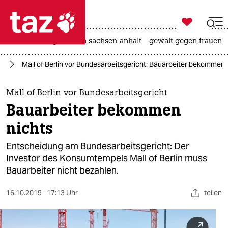

taz zahl ich
hitze
landtagswahl in sachsen-anhalt
gewalt gegen frauen

taz zahl ich
in
Mall of Berlin vor Bundesarbeitsgericht: Bauarbeiter bekommen 
taz zahl ich
themen
Mall of Berlin vor Bundesarbeitsgericht
Bauarbeiter bekommen
politik
nichts
öko
Entscheidung am Bundesarbeitsgericht: Der
Investor des Konsumtempels Mall of Berlin muss
gesellschaft
Bauarbeiter nicht bezahlen.
kultur
16.10.2019
17:13 Uhr
teilen
sport