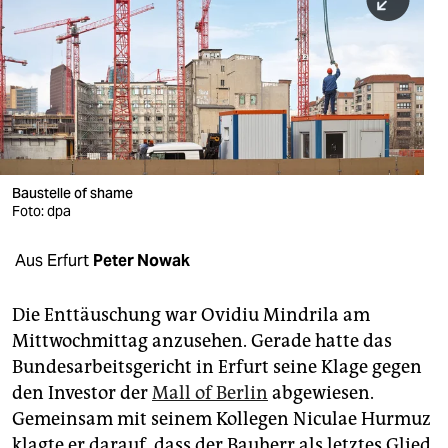
berlin
nord
wahrheit
verlag
verlag
Baustelle of shame
Foto: dpa
veranstaltungen
shop
Aus Erfurt
Peter Nowak
fragen & hilfe
Die Enttäuschung war Ovidiu Mindrila am
unterstützen
Mittwochmittag anzusehen. Gerade hatte das
Bundesarbeitsgericht in Erfurt seine Klage gegen
abo
den Investor der
Mall of Berlin
abgewiesen.
genossenschaft
Gemeinsam mit seinem Kollegen Niculae Hurmuz
klagte er darauf, dass der Bauherr als letztes Glied