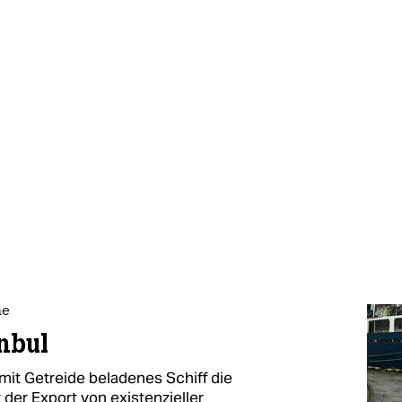
ne
nbul
 mit Getreide beladenes Schiff die
 der Export von existenzieller