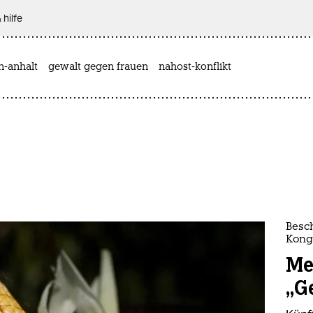
 hilfe
n-anhalt
gewalt gegen frauen
nahost-konflikt
Besc
Kong
Me
„G