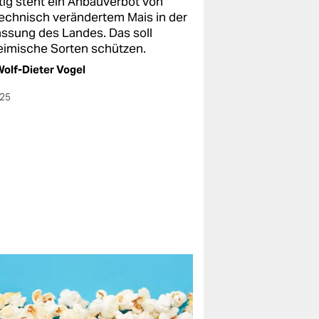
tig steht ein Anbauverbot von
echnisch verändertem Mais in der
assung des Landes. Das soll
eimische Sorten schützen.
olf-Dieter Vogel
025