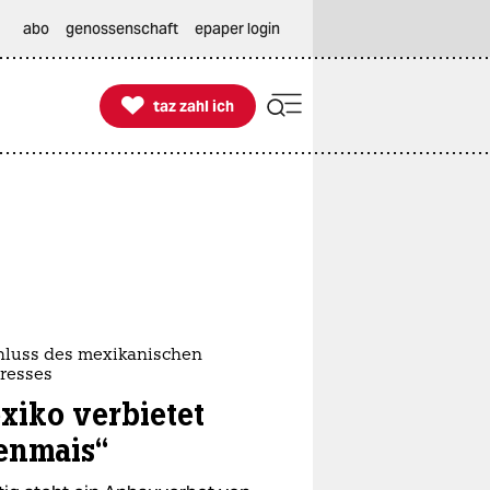
abo
genossenschaft
epaper login

taz zahl ich
taz zahl ich
hluss des mexikanischen
resses
xiko verbietet
enmais“