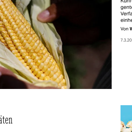
Künf
gent
Verf
einh
Von
W
7.3.2
äten