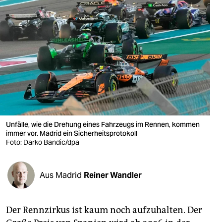
berlin
nord
wahrheit
verlag
verlag
veranstaltungen
Unfälle, wie die Drehung eines Fahrzeugs im Rennen, kommen
shop
immer vor. Madrid ein Sicherheitsprotokoll
Foto: Darko Bandic/dpa
fragen & hilfe
unterstützen
Aus Madrid
Reiner Wandler
abo
genossenschaft
Der Rennzirkus ist kaum noch aufzuhalten. Der