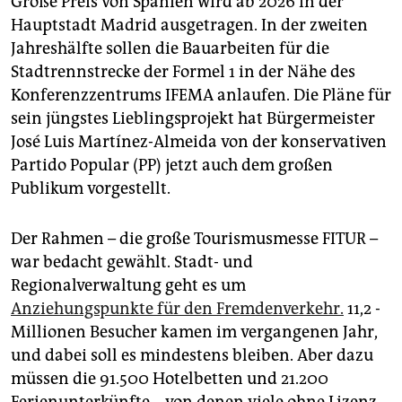
Große Preis von Spanien wird ab 2026 in der
epaper login
Hauptstadt Madrid ausgetragen. In der zweiten
Jahreshälfte sollen die Bauarbeiten für die
Stadtrennstrecke der Formel 1 in der Nähe des
Konferenzzentrums IFEMA anlaufen. Die Pläne für
sein jüngstes Lieblingsprojekt hat Bürgermeister
José Luis Martínez-Almeida von der konservativen
Partido Popular (PP) jetzt auch dem großen
Publikum vorgestellt.
Der Rahmen – die große Tourismusmesse FITUR –
war bedacht gewählt. Stadt- und
Regionalverwaltung geht es um
Anziehungspunkte für den Fremdenverkehr.
11,2 ­
Millionen Besucher kamen im vergangenen Jahr,
und dabei soll es mindestens bleiben. Aber dazu
müssen die 91.500 Hotelbetten und 21.200