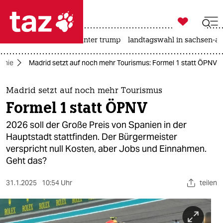

taz zahl ich
nahost-konflikt
usa unter trump
landtagswahl in sachsen-an

taz zahl ich
omie
Madrid setzt auf noch mehr Tourismus: Formel 1 statt ÖPNV
taz zahl ich
themen
Madrid setzt auf noch mehr Tourismus
Formel 1 statt ÖPNV
politik
2026 soll der Große Preis von Spanien in der
öko
Hauptstadt stattfinden. Der Bürgermeister
verspricht null Kosten, aber Jobs und Einnahmen.
gesellschaft
Geht das?
kultur
31.1.2025
10:54 Uhr
teilen
sport