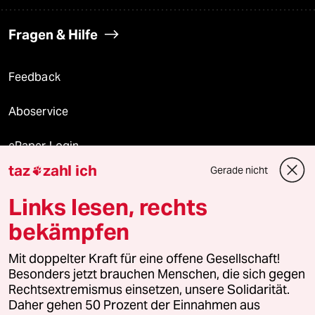
Fragen & Hilfe
Feedback
Aboservice
ePaper Login
taz
zahl ich
Gerade nicht

Downloads für Abonnierende
Links lesen, rechts
bekämpfen
© 2026 taz Verlags und Vertriebs GmbH
Alle Rechte vorbehalten. Bei rechtlichen Fragen oder für Genehmigungen
Mit doppelter Kraft für eine offene Gesellschaft!
wenden Sie sich bitte an
lizenzen@taz.de
Besonders jetzt brauchen Menschen, die sich gegen
Rechtsextremismus einsetzen, unsere Solidarität.
Daher gehen 50 Prozent der Einnahmen aus
Feedback
Redaktionsstatut
Kommune-Richtlinien
KI-