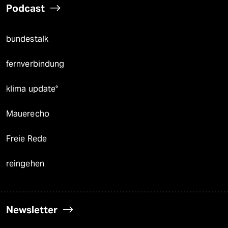
Podcast
bundestalk
fernverbindung
klima update°
Mauerecho
Freie Rede
reingehen
Newsletter