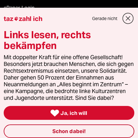
ePaper Login
taz
zahl ich
Gerade nicht

Downloads für Abonnierende
Links lesen, rechts
bekämpfen
© 2026 taz Verlags und Vertriebs GmbH
Mit doppelter Kraft für eine offene Gesellschaft!
Alle Rechte vorbehalten. Bei rechtlichen Fragen oder für Genehmigungen
wenden Sie sich bitte an
lizenzen@taz.de
Besonders jetzt brauchen Menschen, die sich gegen
Rechtsextremismus einsetzen, unsere Solidarität.
Daher gehen 50 Prozent der Einnahmen aus
Feedback
Redaktionsstatut
Kommune-Richtlinien
KI-
Neuanmeldungen an „Alles beginnt im Zentrum“ –
eine Kampagne, die bedrohte linke Kulturzentren
Leitlinie
Informant
Datenschutz
Impressum
AGB
und Jugendorte unterstützt. Sind Sie dabei?
Seitenwende
Einwilligungen widerrufen (Ads)

Ja, ich will
Schon dabei!