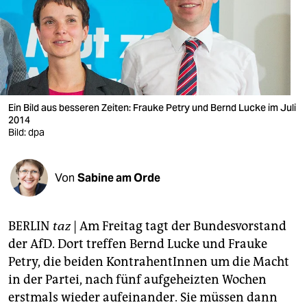
berlin
nord
wahrheit
verlag
Ein Bild aus besseren Zeiten: Frauke Petry und Bernd Lucke im Juli
verlag
2014
Bild: dpa
veranstaltungen
shop
Von
Sabine am Orde
fragen & hilfe
BERLIN
taz
| Am Freitag tagt der Bundesvorstand
unterstützen
der AfD. Dort treffen Bernd Lucke und Frauke
abo
Petry, die beiden KontrahentInnen um die Macht
in der Partei, nach fünf aufgeheizten Wochen
genossenschaft
erstmals wieder aufeinander. Sie müssen dann