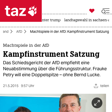

taz zahl ich
nahost-konflikt
usa unter trump
landtagswahl in sachsen-an

taz zahl ich
hland
AfD
Machtspiele in der AfD: Kampfinstrument Satzung
taz zahl ich
themen
Machtspiele in der AfD
Kampfinstrument Satzung
politik
Das Schiedsgericht der AfD empfiehlt eine
öko
Neuabstimmung über die Führungsstruktur. Frauke
Petry will eine Doppelspitze – ohne Bernd Lucke.
gesellschaft
21.5.2015
9:57 Uhr
teilen
kultur
sport