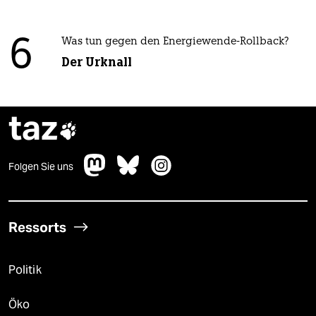
6
Was tun gegen den Energiewende-Rollback?
Der Urknall
taz

Folgen Sie uns
Ressorts
Politik
Öko