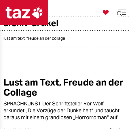

taz zahl ich
archiv-artikel

taz zahl ich
taz zahl ich
lust am text, freude an der collage
themen
politik
öko
Lust am Text, Freude an der
Collage
gesellschaft
SPRACHKUNST Der Schriftsteller Ror Wolf
kultur
erkundet „Die Vorzüge der Dunkelheit“ und taucht
sport
daraus mit einem grandiosen „Horrorroman“ auf