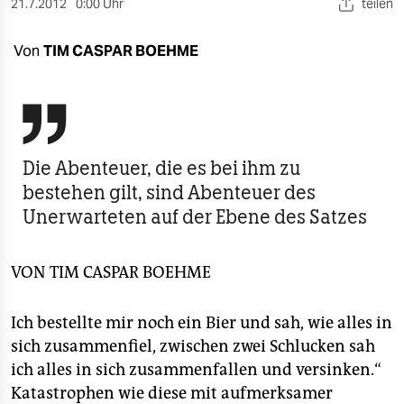
berlin
21.7.2012
0:00 Uhr
teilen
nord
Von
TIM CASPAR BOEHME
wahrheit

verlag
verlag
Die Abenteuer, die es bei ihm zu
bestehen gilt, sind Abenteuer des
veranstaltungen
Unerwarteten auf der Ebene des Satzes
shop
fragen & hilfe
VON
TIM CASPAR BOEHME
unterstützen
Ich bestellte mir noch ein Bier und sah, wie alles in
abo
sich zusammenfiel, zwischen zwei Schlucken sah
ich alles in sich zusammenfallen und versinken.“
genossenschaft
Katastrophen wie diese mit aufmerksamer