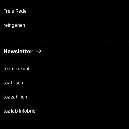
Freie Rede
reingehen
Newsletter
team zukunft
taz frisch
taz zahl ich
taz lab Infobrief