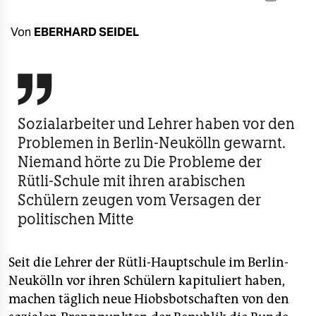
berlin
nord
Von
EBERHARD SEIDEL
wahrheit

verlag
Sozialarbeiter und Lehrer haben vor den
verlag
Problemen in Berlin-Neukölln gewarnt.
veranstaltungen
Niemand hörte zu Die Probleme der
Rütli-Schule mit ihren arabischen
shop
Schülern zeugen vom Versagen der
fragen & hilfe
politischen Mitte
unterstützen
Seit die Lehrer der Rütli-Hauptschule im Berlin-
abo
Neukölln vor ihren Schülern kapituliert haben,
genossenschaft
machen täglich neue Hiobsbotschaften von den