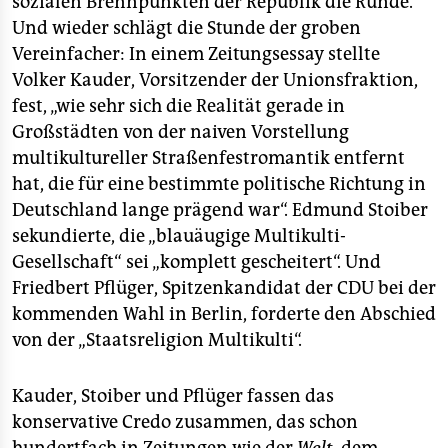
sozialen Brennpunkten der Republik die Runde.
epaper login
Und wieder schlägt die Stunde der groben
Vereinfacher: In einem Zeitungsessay stellte
Volker Kauder, Vorsitzender der Unionsfraktion,
fest, „wie sehr sich die Realität gerade in
Großstädten von der naiven Vorstellung
multikultureller Straßenfestromantik entfernt
hat, die für eine bestimmte politische Richtung in
Deutschland lange prägend war“. Edmund Stoiber
sekundierte, die „blauäugige Multikulti-
Gesellschaft“ sei „komplett gescheitert“. Und
Friedbert Pflüger, Spitzenkandidat der CDU bei der
kommenden Wahl in Berlin, forderte den Abschied
von der „Staatsreligion Multikulti“.
Kauder, Stoiber und Pflüger fassen das
konservative Credo zusammen, das schon