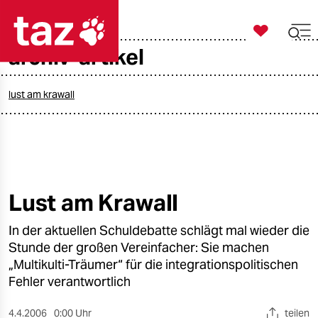

taz zahl ich
archiv-artikel

taz zahl ich
taz zahl ich
lust am krawall
themen
politik
öko
Lust am Krawall
gesellschaft
In der aktuellen Schuldebatte schlägt mal wieder die
Stunde der großen Vereinfacher: Sie machen
kultur
„Multikulti-Träumer“ für die integrationspolitischen
Fehler verantwortlich
sport
4.4.2006
0:00 Uhr
teilen