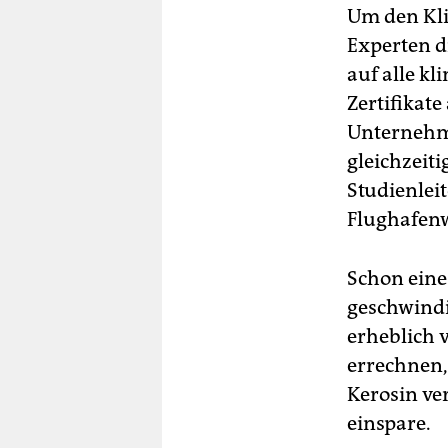
Um den Kli
Experten d
auf alle k
Zertifikat
Unternehme
gleichzeiti
Studienlei
Flughafen
Schon eine
geschwindi
erheblich 
errechnen,
Kerosin ve
einspare.