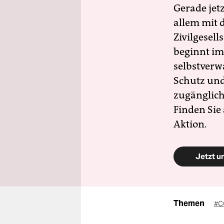
Gerade jet
allem mit d
Zivilgesell
beginnt im
selbstverw
Schutz und 
zugänglich
Finden Sie
Aktion.
Jetzt u
Themen
#C