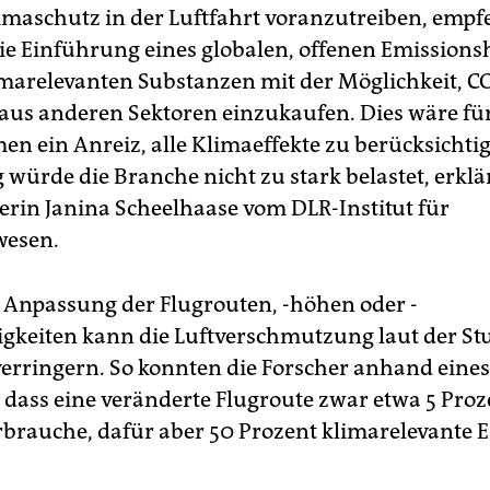
maschutz in der Luftfahrt voranzutreiben, empf
ie Einführung eines globalen, offenen Emissions
limarelevanten Substanzen mit der Möglichkeit, C
e aus anderen Sektoren einzukaufen. Dies wäre für
n ein Anreiz, alle Klimaeffekte zu berücksichti
g würde die Branche nicht zu stark belastet, erklä
terin Janina Scheelhaase vom DLR-Institut für
wesen.
 Anpassung der Flugrouten, -höhen oder -
gkeiten kann die Luftverschmutzung laut der St
verringern. So konnten die Forscher anhand eine
 dass eine veränderte Flugroute zwar etwa 5 Pro
rbrauche, dafür aber 50 Prozent klimarelevante 