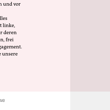
h und vor
lles
 linke,
ür deren
n, frei
ngagement.
e unsere
eug