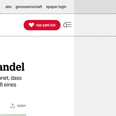
abo
genossenschaft
epaper login

taz zahl ich
taz zahl ich
andel
hnet, dass
ß eines
teilen