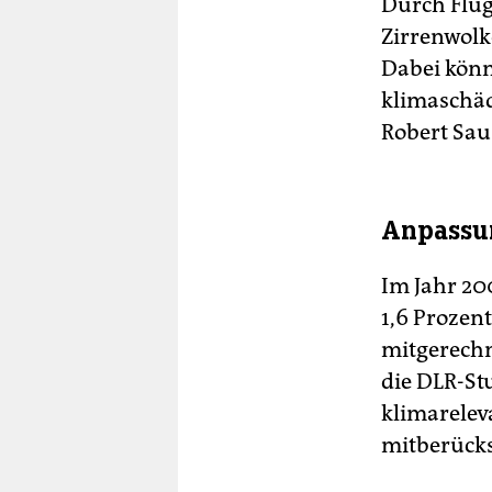
Durch Flu
Zirrenwolk
Dabei könn
klimaschäd
Robert Sau
Anpassun
Im Jahr 20
1,6 Prozen
mitgerechne
die DLR-St
klimarelev
mitberücks