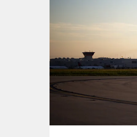
berlin
nord
wahrheit
verlag
verlag
veranstaltungen
shop
fragen & hilfe
unterstützen
abo
genossenschaft