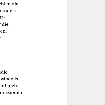
ehlen die
handels
O2-
 die
gen,
rt
udie
s Modells
zent mehr
Emissionen