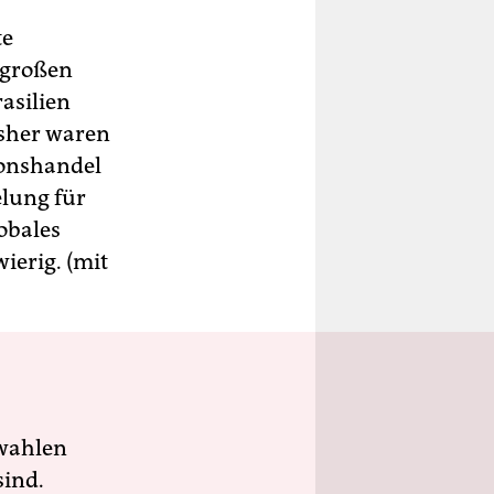
te
e großen
asilien
isher waren
ionshandel
elung für
obales
ierig. (mit
wahlen
sind.