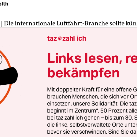
olth
| Die internationale Luftfahrt-Branche sollte kün
rnationalen Emissionshandel mit CO2-Zertifikat
taz
zahl ich

. Das empfiehlt das Deutsche Zentrum für Luft-
(DLR) in einer am Donnerstag in Berlin veröffent
Links lesen, r
s soll Anreize für Fluggesellschaften schaffen, st
bekämpfen
lanzen zu achten. Die Experten hatten alle klima
er internationalen Luftfahrt-Branche berechnet
ene Maßnahmen zum Klimaschutz verglichen.
Mit doppelter Kraft für eine offene G
brauchen Menschen, die sich vor O
-Studie zeigt, belastet der internationale Flugve
einsetzen, unsere Solidarität. Die ta
beginnt im Zentrum“. 50 Prozent a
t nur durch den Ausstoß von Kohlenstoffdioxid (
bei taz zahl ich gehen – bis zum 30
nnung von Kerosin. Seit 1990, dem Referenzjahr 
die linke, selbstverwaltete Orte unte
z-Abkommens Kyoto-Protokoll, steigen neben C
bevor sie verschwinden. Sind Sie da