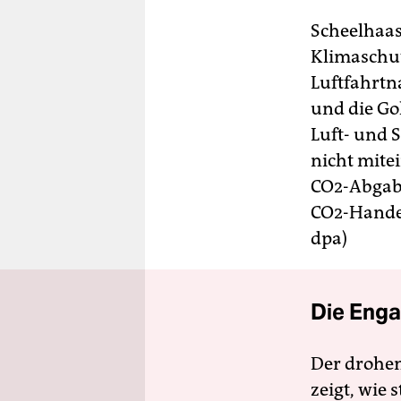
Scheelhaas
Klimaschut
Luftfahrtn
und die Go
Luft- und 
nicht mite
CO2-Abgabe
CO2-Handel
dpa)
Die Enga
Der drohe
zeigt, wie