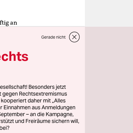
ftig an
en
Gerade nicht
 und
lichten
echts
ärker auf
relevanten
 und
esellschaft! Besonders jetzt
rt gegen Rechtsextremismus
rkehr das
z kooperiert daher mit „Alles
ller Einnahmen aus Anmeldungen
CO2) bei
. September – an die Kampagne,
des
rstützt und Freiräume sichern will,
O2 auch
bei?