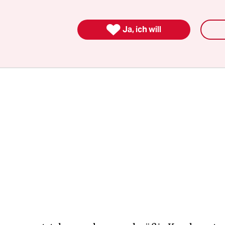
marelevante Emissionen wie Stickoxide, Wasserd
ide und Ruß.

Ja, ich will