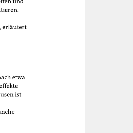
ifen und
tieren.
 erläutert
nach etwa
effekte
usen ist
ranche