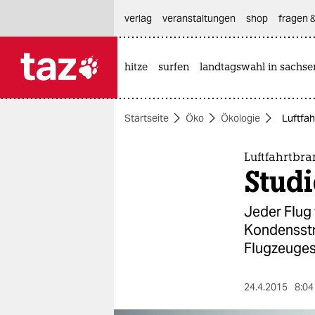
hautnavigation anspringen
hauptinhalt anspringen
footer anspringen
verlag
veranstaltungen
shop
fragen &
hitze
surfen
landtagswahl in sachse

taz zahl ich
taz zahl ich
Startseite
Öko
Ökologie
Luftfah
themen
politik
Luftfahrtbr
Studi
öko
Jeder Flug
gesellschaft
Kondensstr
Flugzeuges
kultur
sport
24.4.2015
8:04