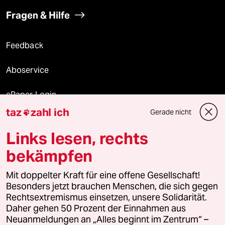
Fragen & Hilfe
Feedback
Aboservice
ePaper Login
taz
zahl ich
Gerade nicht

Downloads für Abonnierende
Links lesen, rechts
bekämpfen
© 2026 taz Verlags und Vertriebs GmbH
Mit doppelter Kraft für eine offene Gesellschaft!
Alle Rechte vorbehalten. Bei rechtlichen Fragen oder für Genehmigungen
wenden Sie sich bitte an
lizenzen@taz.de
Besonders jetzt brauchen Menschen, die sich gegen
Rechtsextremismus einsetzen, unsere Solidarität.
Daher gehen 50 Prozent der Einnahmen aus
Feedback
Redaktionsstatut
Kommune-Richtlinien
KI-
Neuanmeldungen an „Alles beginnt im Zentrum“ –