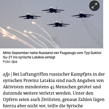
berlin
nord
wahrheit
verlag
verlag
veranstaltungen
Mitte September hatte Russland vier Flugzeuge vom Typ Sukhoi
Su-27 ins syrische Latakia verlegt
shop
Foto: dpa
fragen & hilfe
afp
| Bei Luftangriffen russischer Kampfjets in der
syrischen Provinz Latakia sind nach Angaben von
unterstützen
Aktivisten mindestens 45 Menschen getötet und
abo
dutzende weitere verletzt worden. Unter den
Opfern seien auch Zivilisten, genaue Zahlen lägen
genossenschaft
hierzu aber nicht vor, teilte die Syrische