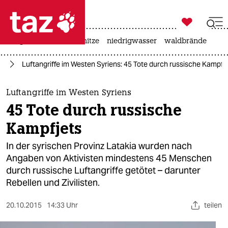

taz zahl ich
krieg in der ukraine
hitze
niedrigwasser
waldbrände

taz zahl ich
en
Luftangriffe im Westen Syriens: 45 Tote durch russische Kampfj
taz zahl ich
themen
Luftangriffe im Westen Syriens
45 Tote durch russische
politik
Kampfjets
öko
In der syrischen Provinz Latakia wurden nach
Angaben von Aktivisten mindestens 45 Menschen
gesellschaft
durch russische Luftangriffe getötet – darunter
Rebellen und Zivilisten.
kultur
sport
20.10.2015
14:33 Uhr
teilen