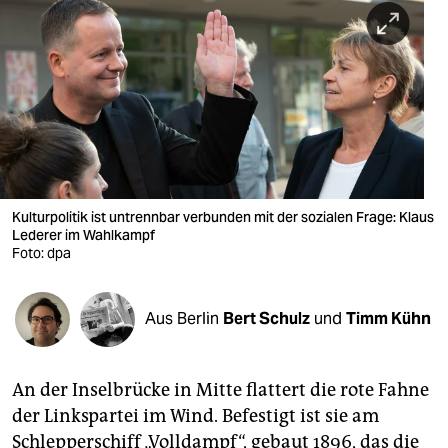
berlin
nord
wahrheit
verlag
verlag
veranstaltungen
Kulturpolitik ist untrennbar verbunden mit der sozialen Frage: Klaus
Lederer im Wahlkampf
Foto: dpa
shop
fragen & hilfe
Aus Berlin
Bert Schulz
und
Timm Kühn
unterstützen
abo
An der Inselbrücke in Mitte flattert die rote Fahne
genossenschaft
der Linkspartei im Wind. Befestigt ist sie am
Schlepperschiff „Volldampf“, gebaut 1896, das die