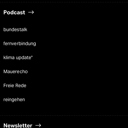
Podcast
bundestalk
fernverbindung
klima update°
Mauerecho
Freie Rede
reingehen
Newsletter