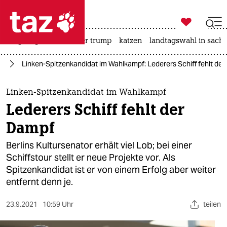

taz zahl ich
bergsteigen
usa unter trump
katzen
landtagswahl in sachs

taz zahl ich
in
Linken-Spitzenkandidat im Wahlkampf: Lederers Schiff fehlt de
taz zahl ich
themen
Linken-Spitzenkandidat im Wahlkampf
Lederers Schiff fehlt der
politik
Dampf
öko
Berlins Kultursenator erhält viel Lob; bei einer
Schiffstour stellt er neue Projekte vor. Als
gesellschaft
Spitzenkandidat ist er von einem Erfolg aber weiter
entfernt denn je.
kultur
sport
23.9.2021
10:59 Uhr
teilen