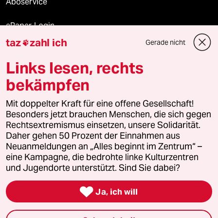
Aboservice
ePaper Login
taz
zahl ich
Gerade nicht

Downloads für Abonnierende
Links lesen, rechts
bekämpfen
© 2026 taz Verlags und Vertriebs GmbH
Alle Rechte vorbehalten. Bei rechtlichen Fragen oder für Genehmigungen
Mit doppelter Kraft für eine offene Gesellschaft!
wenden Sie sich bitte an
lizenzen@taz.de
Besonders jetzt brauchen Menschen, die sich gegen
Rechtsextremismus einsetzen, unsere Solidarität.
Daher gehen 50 Prozent der Einnahmen aus
Feedback
Redaktionsstatut
Kommune-Richtlinien
KI-
Neuanmeldungen an „Alles beginnt im Zentrum“ –
eine Kampagne, die bedrohte linke Kulturzentren
Leitlinie
Informant
Datenschutz
Impressum
AGB
und Jugendorte unterstützt. Sind Sie dabei?
Seitenwende
Einwilligungen widerrufen (Ads)

Ja, ich will