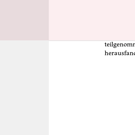
Der „Freun
der Recht
hatten sie
Göttingen 
„Neuen Rec
teilgenomm
herausfan