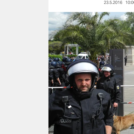
berlin
23.5.2016
10:0
nord
wahrheit
verlag
verlag
veranstaltungen
shop
fragen & hilfe
unterstützen
abo
genossenschaft