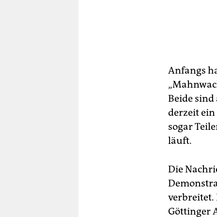
Anfangs h
„Mahnwache
Beide sind
derzeit ei
sogar Teile
läuft.
Die Nachri
Demonstrat
verbreitet.
Göttinger 