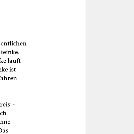
entlichen
teinke.
ke läuft
ke ist
rfahren
reis“-
och
 eine
 Das