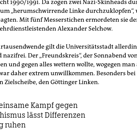
acht 1990/1991. Da zogen zwei Nazi-Skinheads du
 um „herumschwirrende Linke durchzuklopfen“, w
sagten. Mit fünf Messerstichen ermordeten sie de
ehrdienstleistenden Alexander Selchow.
hrtausendwende gilt die Universitätsstadt allerdin
 nazifrei. Der „Freundskreis“, der Sonnabend von 
en und gegen alles wettern wollte, wogegen man 
t, war daher extrem unwillkommen. Besonders bei
n Zielscheibe, den Göttinger Linken.
einsame Kampf gegen
hismus lässt Differenzen
ig ruhen