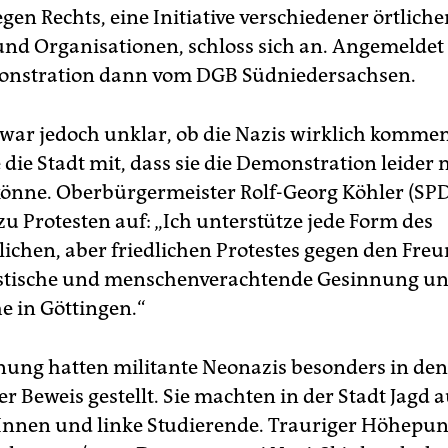
en Rechts, eine Initiative verschiedener örtliche
nd Organisationen, schloss sich an. Angemeldet
nstration dann vom DGB Südniedersachsen.
g war jedoch unklar, ob die Nazis wirklich komm
 die Stadt mit, dass sie die Demonstration leider 
könne. Oberbürgermeister Rolf-Georg Köhler (SPD
zu Protesten auf: „Ich unterstütze jede Form des
ichen, aber friedlichen Protestes gegen den Freu
istische und menschenverachtende Gesinnung un
 in Göttingen.“
nung hatten militante Neonazis besonders in de
r Beweis gestellt. Sie machten in der Stadt Jagd a
nnen und linke Studierende. Trauriger Höhepun