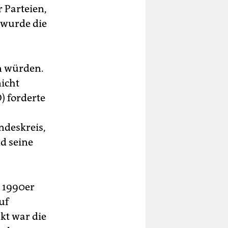
r Parteien,
 wurde die
en würden.
nicht
) forderte
ndeskreis,
d seine
n 1990er
uf
kt war die