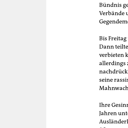
Bündnis geg
Verbände u
Gegendemo
Bis Freita
Dann teilte
verbieten 
allerdings 
nachdrückl
seine rass
Mahnwache
Ihre Gesin
Jahren unte
AusländerI