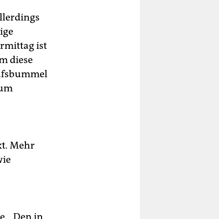
llerdings
ige
mittag ist
m diese
aufsbummel
zum
xt. Mehr
wie
e. „Den in