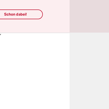
r Verbund
Mahnwachen
lometer von
Schon dabei!
AfD, die
n“
“