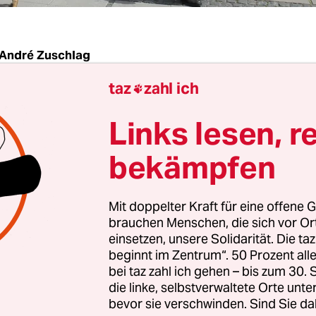
André Zuschlag
taz
zahl ich

EN
taz
| „Die sind ja nicht mehr als eine Schulklasse
Links lesen, r
er Menge der Gegendemonstrierenden. Tatsächl
in dem kleinen Eck vor dem Göttinger Bahnhof,
bekämpfen
kreis Thüringen/Niedersachsen“ für ihre Mahn
 wurde, noch viel Platz. Unter dem Motto „Deut
Mit doppelter Kraft für eine offene G
t – linker Gewalt entgegentreten“ traute sich der
brauchen Menschen, die sich vor O
e „Freundeskreis“ nach diversen Kundgebungen
einsetzen, unsere Solidarität. Die ta
beginnt im Zentrum“. 50 Prozent a
Mal in die Universitätsstadt mit ihrer traditionel
bei taz zahl ich gehen – bis zum 30
starken linken Szene.
die linke, selbstverwaltete Orte unte
bevor sie verschwinden. Sind Sie da