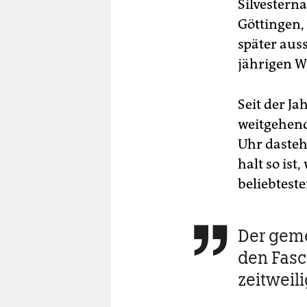
Silvestern
Göttingen,
später aus
jährigen W
Seit der Ja
weitgehend
Uhr dasteh
halt so is
beliebteste
Der gem

den Fasc
zeitweil