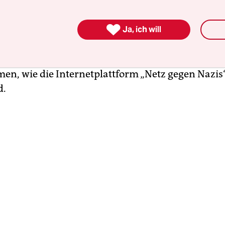
deskreis Thüringen/Niedersachsen“ ist ein lose
en aus Göttingen und dem Umland. Ihre ersten 

 im November 2015 in Duderstadt gehalten, 30 Ki
Ja, ich will
entfernt. Damals hatten Freie Kameradschaften, 
hten“ und selbsternannte „besorgte BürgerInne
en, wie die Internetplattform „Netz gegen Nazis
d.