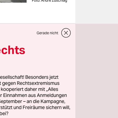
Foto: Andre Zuschlag
Gerade nicht
“, ruft eine
echts
ich war am
 das dem
wache
schland
esellschaft! Besonders jetzt
 2015
rt gegen Rechtsextremismus
 im Umland
z kooperiert daher mit „Alles
ller Einnahmen aus Anmeldungen
l
. September – an die Kampagne,
rstützt und Freiräume sichern will,
bei?