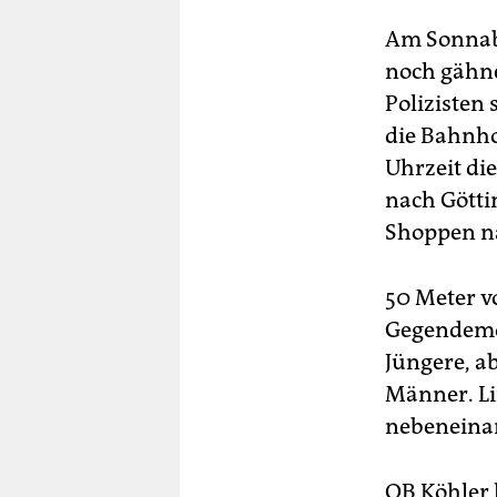
Am Sonnabe
noch gähne
Polizisten
die Bahnho
Uhrzeit d
nach Götti
Shoppen na
50 Meter v
Gegendemon
Jüngere, ab
Männer. L
nebeneinan
OB Köhler 