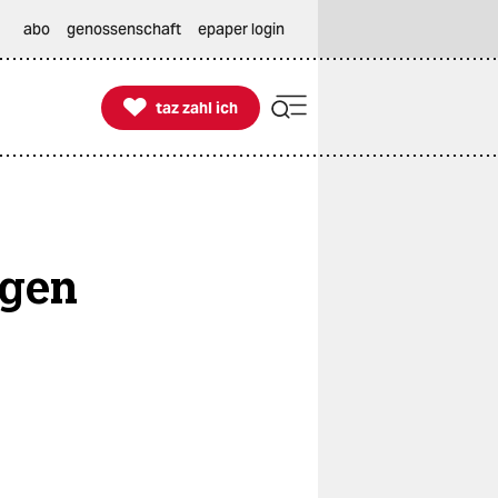
abo
genossenschaft
epaper login

taz zahl ich
taz zahl ich
ngen