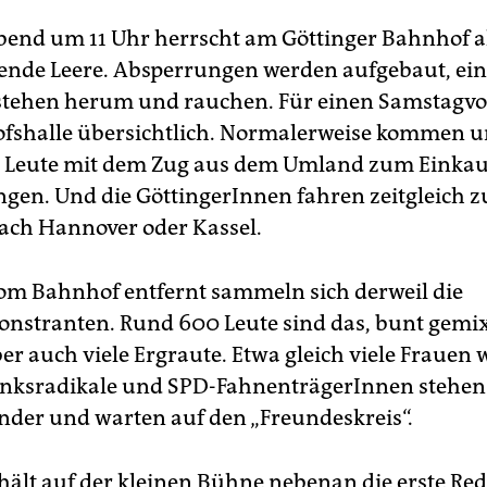
nd um 11 Uhr herrscht am Göttinger Bahnhof a
nde Leere. Absperrungen werden aufgebaut, ein
 stehen herum und rauchen. Für einen Samstagvor
fshalle übersichtlich. Normalerweise kommen u
ie Leute mit dem Zug aus dem Umland zum Eink
ngen. Und die GöttingerInnen fahren zeitgleich 
ch Hannover oder Kassel.
om Bahnhof entfernt sammeln sich derweil die
stranten. Rund 600 Leute sind das, bunt gemi
er auch viele Ergraute. Etwa gleich viele Frauen 
inksradikale und SPD-FahnenträgerInnen stehen
der und warten auf den „Freundeskreis“.
hält auf der kleinen Bühne nebenan die erste Red