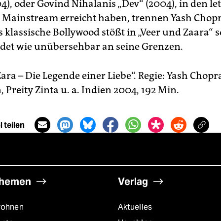
4), oder Govind Nihalanis „Dev“ (2004), in den le
 Mainstream erreicht haben, trennen Yash Chopr
 klassische Bollywood stößt in „Veer und Zaara“ s
det wie unübersehbar an seine Grenzen.
ara – Die Legende einer Liebe“. Regie: Yash Chopr
Preity Zinta u. a. Indien 2004, 192 Min.
 teilen
hemen
Verlag
rohnen
Aktuelles