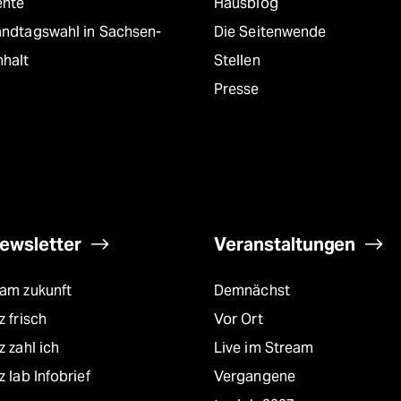
ente
Hausblog
andtagswahl in Sachsen-
Die Seitenwende
nhalt
Stellen
Presse
ewsletter
Veranstaltungen
eam zukunft
Demnächst
z frisch
Vor Ort
z zahl ich
Live im Stream
z lab Infobrief
Vergangene