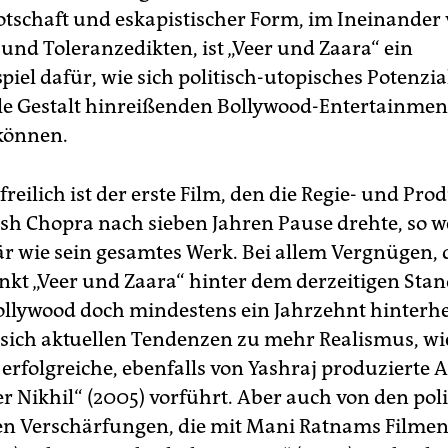
Botschaft und eskapistischer Form, im Ineinander
und Toleranzedikten, ist „Veer und Zaara“ ein
iel dafür, wie sich politisch-utopisches Potenzia
lle Gestalt hinreißenden Bollywood-Entertainmen
können.
freilich ist der erste Film, den die Regie- und Pr
sh Chopra nach sieben Jahren Pause drehte, so w
är wie sein gesamtes Werk. Bei allem Vergnügen, 
inkt „Veer und Zaara“ hinter dem derzeitigen Stan
ollywood doch mindestens ein Jahrzehnt hinterhe
 sich aktuellen Tendenzen zu mehr Realismus, wie
 erfolgreiche, ebenfalls von Yashraj produzierte
r Nikhil“ (2005) vorführt. Aber auch von den poli
en Verschärfungen, die mit Mani Ratnams Filmen,