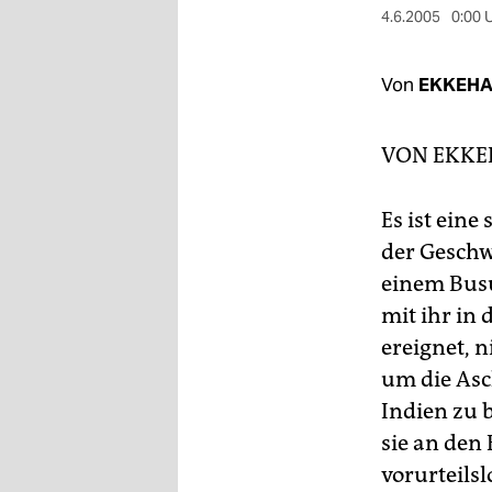
berlin
4.6.2005
0:00 
nord
Von
EKKEHA
wahrheit
verlag
VON
EKKE
verlag
Es ist ein
veranstaltungen
der Geschw
shop
einem Busu
mit ihr in 
fragen & hilfe
ereignet, n
unterstützen
um die Asc
Indien zu b
abo
sie an den 
genossenschaft
vorurteilsl