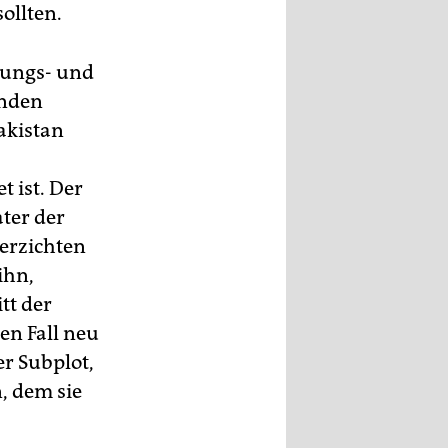
ollten.
iungs- und
enden
akistan
 ist. Der
ater der
verzichten
ihn,
tt der
en Fall neu
er Subplot,
n, dem sie