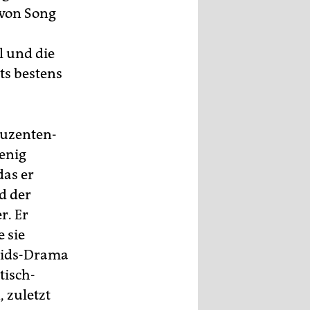
 von Song
l und die
ts bestens
oduzenten-
enig
das er
d der
r. Er
 sie
 Aids-Drama
tisch-
 zuletzt