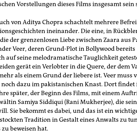
chen Vorstellungen dieses Films insgesamt sein s
ch von Aditya Chopra schachtelt mehrere Befre
onsgeschichten ineinander. Die eine, in Rückbl
t die der grenzenlosen Liebe zwischen Zaara aus P
der Veer, deren Grund-Plot in Bollywood bereits
h auf seine melodramatische Tauglichkeit getestet
eiden gerät ein Verlobter in die Quere, der dem V
mehr als einem Grund der liebere ist. Veer muss 
 noch dazu im pakistanischen Knast. Dort findet 
re später, der Beginn des Films, mit einem Auftri
ältin Samiya Siddiqui (Rani Mukherjee), die sein
ill. Sie bekommt es dabei, und das ist ein wichtig
stockten Tradition in Gestalt eines Anwalts zu tu
 zu beweisen hat.