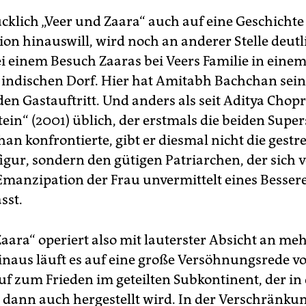
cklich „Veer und Zaara“ auch auf eine Geschichte
on hinauswill, wird noch an anderer Stelle deutl
i einem Besuch Zaaras bei Veers Familie in eine
n indischen Dorf. Hier hat Amitabh Bachchan sei
n Gastauftritt. Und anders als seit Aditya Chopr
in“ (2001) üblich, der erstmals die beiden Supe
an konfrontierte, gibt er diesmal nicht die gestr
figur, sondern den gütigen Patriarchen, der sich 
Emanzipation der Frau unvermittelt eines Besser
sst.
Zaara“ operiert also mit lauterster Absicht an me
inaus läuft es auf eine große Versöhnungsrede vo
uf zum Frieden im geteilten Subkontinent, der in 
h dann auch hergestellt wird. In der Verschränku