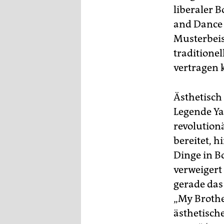
liberaler 
and Dance 
Musterbeisp
traditione
vertragen 
Ästhetisch 
Legende Ya
revolution
bereitet, h
Dinge in B
verweigert
gerade das
„My Brothe
ästhetisch