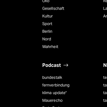
Öko
R
Gesellschaft
L
Kultur
A
Sport
Berlin
Nord
Wahrheit
Podcast
N
bundestalk
t
fernverbindung
ta
klima update°
ta
Mauerecho
ta