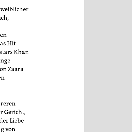
 weiblicher
ich,
m
nen
as Hit
rstars Khan
enge
von Zaara
en
hreren
r Gericht,
der Liebe
ng von