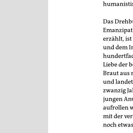
epaper login
humanistis
Das Drehbu
Emanzipati
erzählt, is
und dem In
hundertfac
Liebe der b
Braut aus 
und landet
zwanzig Jah
jungen Anw
aufrollen w
mit der ver
noch etwas