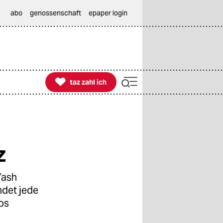
abo
genossenschaft
epaper login

taz zahl ich
taz zahl ich
z
Yash
ndet jede
os