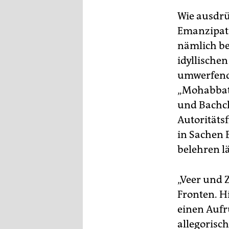
Wie ausdrü
Emanzipati
nämlich be
idyllische
umwerfende
„Mohabbate
und Bachch
Autoritäts
in Sachen 
belehren lä
„Veer und 
Fronten. H
einen Aufr
allegorisc