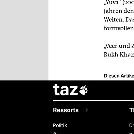
„Yuva“ (200
Jahren den
Welten. Das
formvollen
„Veer und Z
Rukh Khan, 
Diesen Artikel
taz

Ressorts
T
Politik
D