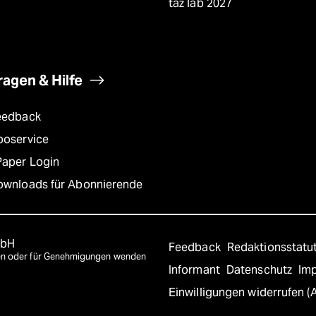
taz lab 2027
ragen & Hilfe
eedback
boservice
Paper Login
ownloads für Abonnierende
mbH
Feedback
Redaktionsstatu
agen oder für Genehmigungen wenden
Informant
Datenschutz
Im
Einwilligungen widerrufen (