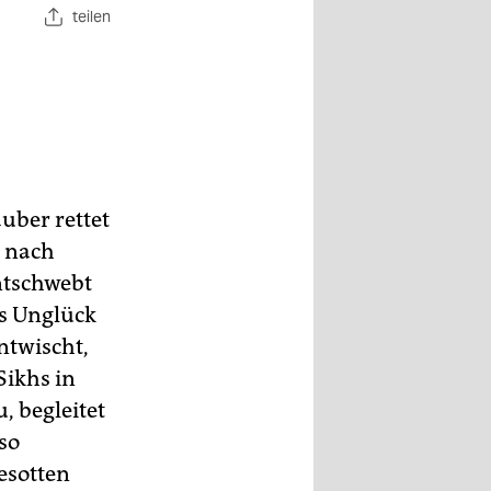
teilen
uber rettet
) nach
ntschwebt
as Unglück
entwischt,
Sikhs in
, begleitet
so
gesotten