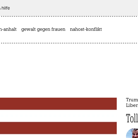
 hilfe
n-anhalt
gewalt gegen frauen
nahost-konflikt
Trum
Liber
Tol