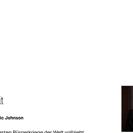
it
ic Johnson
sten Bürgerkriege der Welt vollzieht