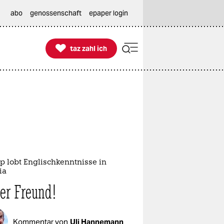
abo
genossenschaft
epaper login

taz zahl ich
taz zahl ich
p lobt Englischkenntnisse in
ia
ler Freund!
Kommentar von
Uli Hannemann