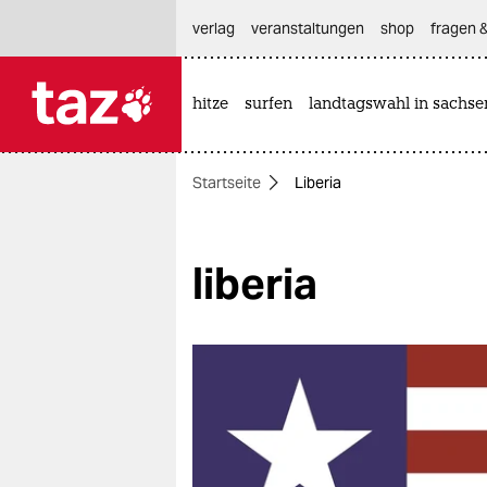
hautnavigation anspringen
hauptinhalt anspringen
footer anspringen
verlag
veranstaltungen
shop
fragen &
hitze
surfen
landtagswahl in sachse

taz zahl ich
taz zahl ich
Startseite
Liberia
themen
politik
liberia
öko
gesellschaft
kultur
sport