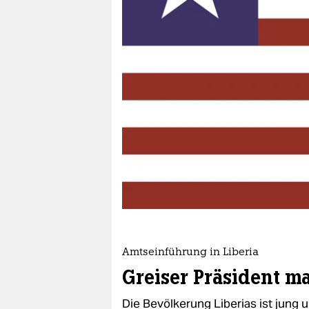
berlin
nord
wahrheit
verlag
verlag
veranstaltungen
shop
fragen & hilfe
unterstützen
Amtseinführung in Liberia
abo
Greiser Präsident m
genossenschaft
Die Bevölkerung Liberias ist jung 