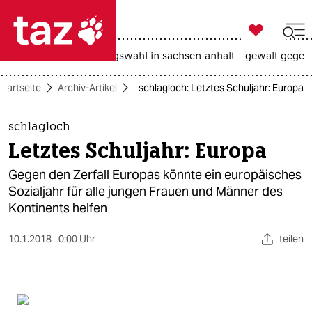

taz zahl ich
hitze
surfen
landtagswahl in sachsen-anhalt
gewalt gegen

taz zahl ich
Startseite
Archiv-Artikel
schlagloch: Letztes Schuljahr: Europa
taz zahl ich
themen
schlagloch
Letztes Schuljahr: Europa
politik
Gegen den Zerfall Europas könnte ein europäisches
öko
Sozialjahr für alle jungen Frauen und Männer des
Kontinents helfen
gesellschaft
10.1.2018
0:00 Uhr
teilen
kultur
sport