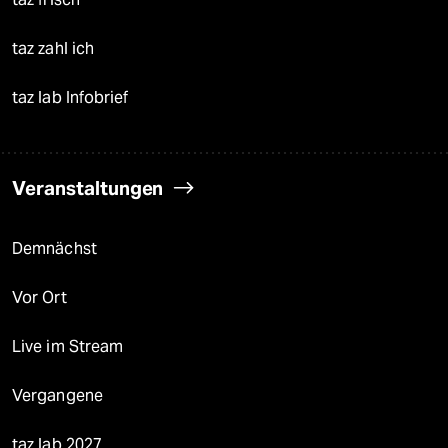
taz zahl ich
taz lab Infobrief
Veranstaltungen
Demnächst
Vor Ort
Live im Stream
Vergangene
taz lab 2027