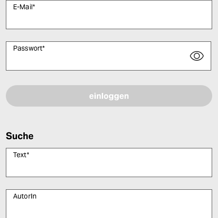
E-Mail
*
Passwort
*
Bitte füllen Sie alle Pflichtfelder (*) aus, um fortfahren zu können.
Suche
Text
*
AutorIn