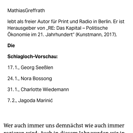
berlin
MathiasGreffrath
nord
lebt als freier Autor für Print und Radio in Berlin. Er ist
wahrheit
Herausgeber von „RE: Das Kapital – Politische
Ökonomie im 21. Jahrhundert“ (Kunstmann, 2017).
verlag
Die
verlag
Schlagloch-Vorschau:
veranstaltungen
17. 1., Georg Seeßlen
shop
24. 1., Nora Bossong
fragen & hilfe
31. 1., Charlotte Wiedemann
unterstützen
7. 2., Jagoda Marinić
abo
genossenschaft
Wer auch immer uns demnächst wie auch immer