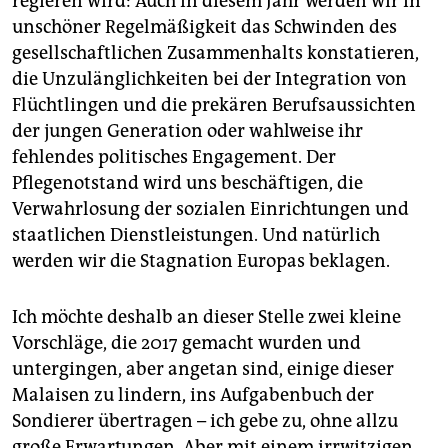
regieren wird: Auch in diesem Jahr werden wir in
epaper login
unschöner Regelmäßigkeit das Schwinden des
gesellschaftlichen Zusammenhalts konstatieren,
die Unzulänglichkeiten bei der Integration von
Flüchtlingen und die prekären Berufsaussichten
der jungen Generation oder wahlweise ihr
fehlendes politisches Engagement. Der
Pflegenotstand wird uns beschäftigen, die
Verwahrlosung der sozialen Einrichtungen und
staatlichen Dienstleistungen. Und natürlich
werden wir die Stagnation Europas beklagen.
Ich möchte deshalb an dieser Stelle zwei kleine
Vorschläge, die 2017 gemacht wurden und
untergingen, aber angetan sind, einige dieser
Malaisen zu lindern, ins Aufgabenbuch der
Sondierer übertragen – ich gebe zu, ohne allzu
große Erwartungen. Aber mit einem irrwitzigen