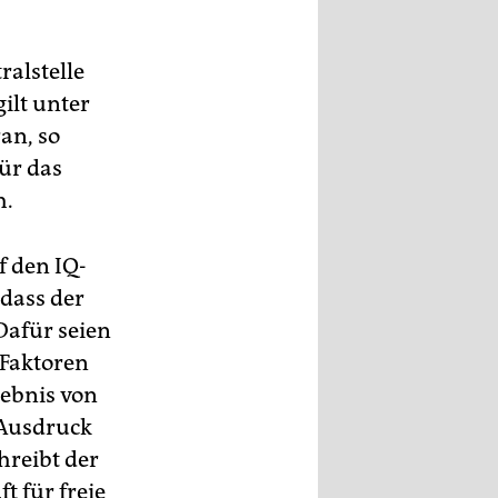
ralstelle
gilt unter
an, so
für das
h.
f den IQ-
„dass der
 Dafür seien
 Faktoren
gebnis von
 Ausdruck
hreibt der
t für freie