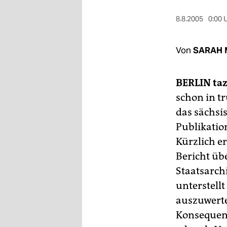
berlin
8.8.2005
0:00 
nord
wahrheit
Von
SARAH 
verlag
BERLIN
taz
verlag
schon in t
veranstaltungen
das sächsi
Publikati
shop
Kürzlich e
fragen & hilfe
Bericht übe
unterstützen
Staatsarch
unterstell
abo
auszuwerten
genossenschaft
Konsequenz