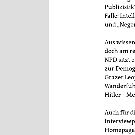
Publizistik
Falle: Inte
und „Neger
Aus wissens
doch am re
NPD sitzt 
zur Demogr
Grazer Leo
Wanderführ
Hitler – M
Auch für d
Interviewp
Homepage f