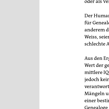
oder als Ve
epaper login
Der Humang
für Genealo
anderem de
Weiss, seie
schlechte 
Aus den Er
Wert der g
mittlere IQ
jedoch kei
verantwort
Mängeln un
einer best
Genealoge i