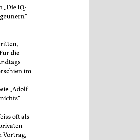
h „Die IQ-
Zigeunern“
ritten,
Für die
andtags
erschien im
wie „Adolf
nichts“.
iss oft als
privaten
 Vortrag,