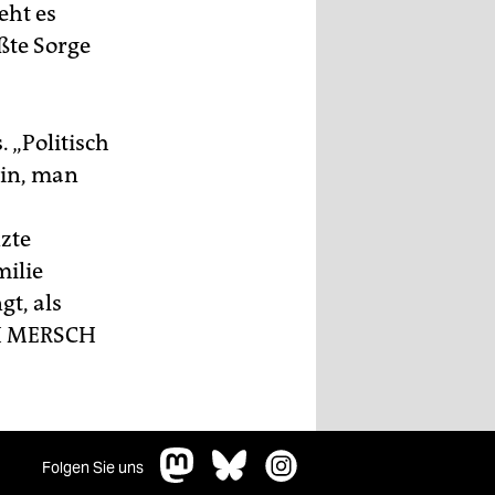
eht es
ßte Sorge
. „Politisch
hin, man
nzte
milie
t, als
 MERSCH
Folgen Sie uns