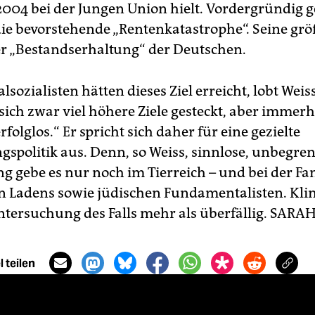
2004 bei der Jungen Union hielt. Vordergründig g
ie bevorstehende „Rentenkatastrophe“. Seine grö
der „Bestandserhaltung“ der Deutschen.
lsozialisten hätten dieses Ziel erreicht, lobt Weiss
sich zwar viel höhere Ziele gesteckt, aber immer
rfolglos.“ Er spricht sich daher für eine gezielte
gspolitik aus. Denn, so Weiss, sinnlose, unbegre
 gebe es nur noch im Tierreich – und bei der Fa
 Ladens sowie jüdischen Fundamentalisten. Kling
ntersuchung des Falls mehr als überfällig.
SARAH
 teilen