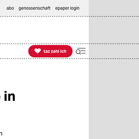
abo
genossenschaft
epaper login

taz zahl ich
taz zahl ich
 in
m