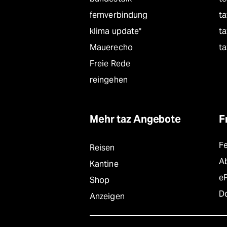
fernverbindung
ta
klima update°
ta
Mauerecho
ta
Freie Rede
reingehen
Mehr taz Angebote
F
F
Reisen
A
Kantine
e
Shop
D
Anzeigen