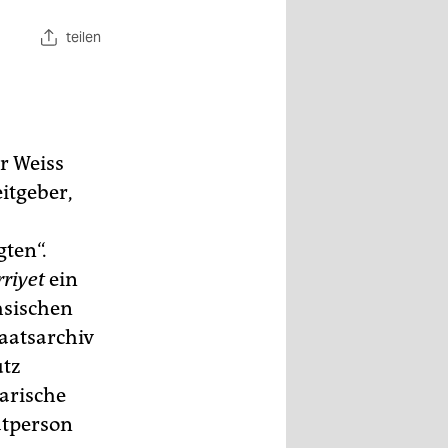
teilen
r Weiss
itgeber,
ten“.
riyet
ein
hsischen
aatsarchiv
utz
narische
atperson