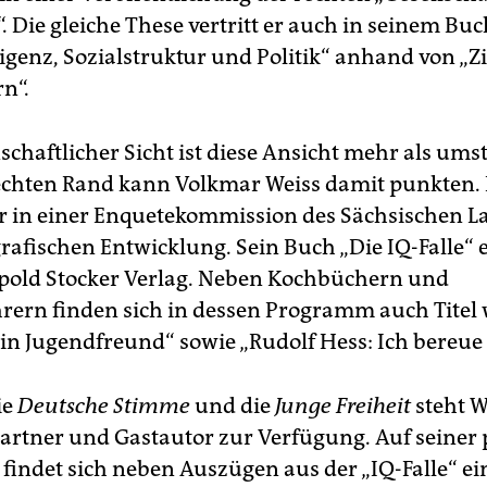
“. Die gleiche These vertritt er auch in seinem Buc
lligenz, Sozialstruktur und Politik“ anhand von „
n“.
chaftlicher Sicht ist diese Ansicht mehr als umst
chten Rand kann Volkmar Weiss damit punkten. 
er in einer Enquetekommission des Sächsischen L
afischen Entwicklung. Sein Buch „Die IQ-Falle“ 
pold Stocker Verlag. Neben Kochbüchern und
ern finden sich in dessen Programm auch Titel 
ein Jugendfreund“ sowie „Rudolf Hess: Ich bereue 
ie
Deutsche Stimme
und die
Junge Freiheit
steht We
artner und Gastautor zur Verfügung. Auf seiner 
indet sich neben Auszügen aus der „IQ-Falle“ ein