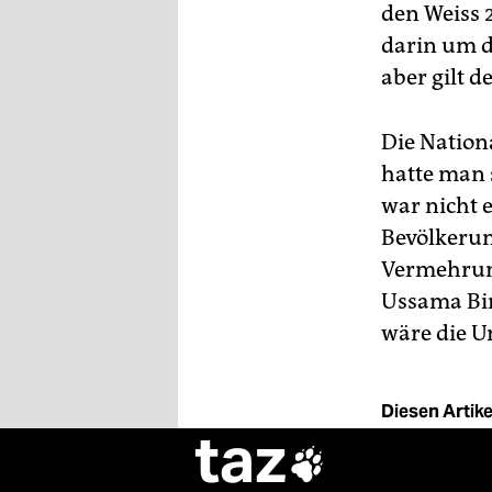
den Weiss 
darin um d
aber gilt 
Die Nationa
hatte man 
war nicht e
Bevölkerun
Vermehrung
Ussama Bin
wäre die U
Diesen Artikel
taz
