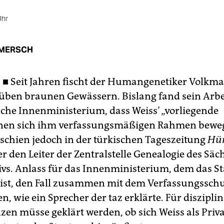
Uhr
MERSCH
 ■
Seit Jahren fischt der Humangenetiker Volkma
rüben braunen Gewässern. Bislang fand sein Arbe
sche Innenministerium, dass Weiss’ „vorliegende
onen sich ihm verfassungsmäßigen Rahmen beweg
rschien jedoch in der türkischen Tageszeitung
Hür
r den Leiter der Zentralstelle Genealogie des Säc
ivs. Anlass für das Innenministerium, dem das St
t ist, den Fall zusammen mit dem Verfassungssch
, wie ein Sprecher der taz erklärte. Für diszipli
en müsse geklärt werden, ob sich Weiss als Priv