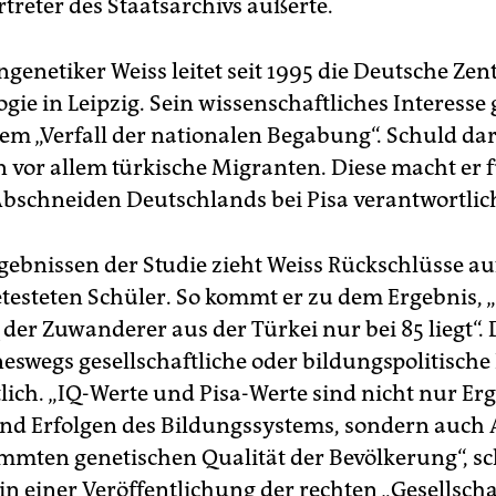
rtreter des Staatsarchivs äußerte.
enetiker Weiss leitet seit 1995 die Deutsche Zent
gie in Leipzig. Sein wissenschaftliches Interesse 
m „Verfall der nationalen Begabung“. Schuld dar
n vor allem türkische Migranten. Diese macht er 
Abschneiden Deutschlands bei Pisa verantwortlic
gebnissen der Studie zieht Weiss Rückschlüsse au
etesteten Schüler. So kommt er zu dem Ergebnis, 
 der Zuwanderer aus der Türkei nur bei 85 liegt“.
neswegs gesellschaftliche oder bildungspolitische
lich. „IQ-Werte und Pisa-Werte sind nicht nur Er
d Erfolgen des Bildungssystems, sondern auch
immten genetischen Qualität der Bevölkerung“, sc
n einer Veröffentlichung der rechten „Gesellschaf