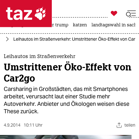

taz zahl ich
bergsteigen
usa unter trump
katzen
landtagswahl in sachs

taz zahl ich
hr
Leihautos im Straßenverkehr: Umstrittener Öko-Effekt von Car2
taz zahl ich
themen
Leihautos im Straßenverkehr
Umstrittener Öko-Effekt von
politik
Car2go
öko
Carsharing in Großstädten, das mit Smartphones
arbeitet, verursacht laut einer Studie mehr
gesellschaft
Autoverkehr. Anbieter und Ökologen weisen diese
These zurück.
kultur
sport
4.9.2014
10:11 Uhr
teilen