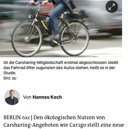
berlin
nord
wahrheit
verlag
verlag
veranstaltungen
Ist die Carsharing-Mitgliedschaft erstmal abgeschlossen, bleibt
das Fahrrad öfter zugunsten des Autos stehen, heißt es in der
shop
Studie.
Bild: ap
fragen & hilfe
unterstützen
Von
Hannes Koch
abo
BERLIN
taz
|
Den ökologischen Nutzen von
genossenschaft
Carsharing-Angeboten wie Car2go stellt eine neue